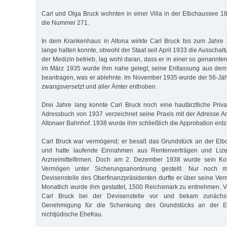
Carl und Olga Bruck wohnten in einer Villa in der Elbchaussee 1
die Nummer 271.
In dem Krankenhaus in Altona wirkte Carl Bruck bis zum Jahre 
lange halten konnte, obwohl der Staat seit April 1933 die Ausschalt
der Medizin betrieb, lag wohl daran, dass er in einer so genannt
im März 1935 wurde ihm nahe gelegt, seine Entlassung aus dem 
beantragen, was er ablehnte. Im November 1935 wurde der 56-Jä
zwangsversetzt und aller Ämter enthoben.
Drei Jahre lang konnte Carl Bruck noch eine hautärztliche Priva
Adressbuch von 1937 verzeichnet seine Praxis mit der Adresse 
Altonaer Bahnhof. 1938 wurde ihm schließlich die Approbation ent
Carl Bruck war vermögend; er besaß das Grundstück an der Elb
und hatte laufende Einnahmen aus Rentenverträgen und Lize
Arzneimittelfirmen. Doch am 2. Dezember 1938 wurde sein Kon
Vermögen unter Sicherungsanordnung gestellt. Nur noch 
Devisenstelle des Oberfinanzpräsidenten durfte er über seine Ve
Monatlich wurde ihm gestattet, 1500 Reichsmark zu entnehmen. V
Carl Bruck bei der Devisenstelle vor und bekam zunächs
Genehmigung für die Schenkung des Grundstücks an der E
nichtjüdische Ehefrau.