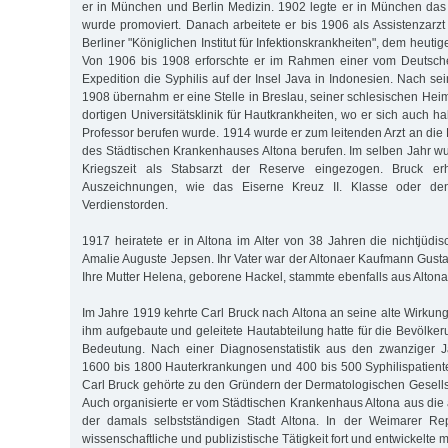
er in München und Berlin Medizin. 1902 legte er in München da
wurde promoviert. Danach arbeitete er bis 1906 als Assistenzarz
Berliner "Königlichen Institut für Infektionskrankheiten", dem heutig
Von 1906 bis 1908 erforschte er im Rahmen einer vom Deutsche
Expedition die Syphilis auf der Insel Java in Indonesien. Nach s
1908 übernahm er eine Stelle in Breslau, seiner schlesischen Heim
dortigen Universitätsklinik für Hautkrankheiten, wo er sich auch ha
Professor berufen wurde. 1914 wurde er zum leitenden Arzt an die
des Städtischen Krankenhauses Altona berufen. Im selben Jahr wu
Kriegszeit als Stabsarzt der Reserve eingezogen. Bruck er
Auszeichnungen, wie das Eiserne Kreuz II. Klasse oder den 
Verdienstorden.
1917 heiratete er in Altona im Alter von 38 Jahren die nichtjüd
Amalie Auguste Jepsen. Ihr Vater war der Altonaer Kaufmann Gusta
Ihre Mutter Helena, geborene Hackel, stammte ebenfalls aus Altona
Im Jahre 1919 kehrte Carl Bruck nach Altona an seine alte Wirkung
ihm aufgebaute und geleitete Hautabteilung hatte für die Bevölke
Bedeutung. Nach einer Diagnosenstatistik aus den zwanziger J
1600 bis 1800 Hauterkrankungen und 400 bis 500 Syphilispatiente
Carl Bruck gehörte zu den Gründern der Dermatologischen Gesell
Auch organisierte er vom Städtischen Krankenhaus Altona aus die ä
der damals selbstständigen Stadt Altona. In der Weimarer Rep
wissenschaftliche und publizistische Tätigkeit fort und entwickelt