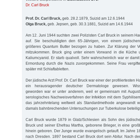
Dr. Carl Bruck
Prof. Dr. Carl Bruck,
geb. 28.2.1879, Suizid am 12.6.1944
Olga Bruck,
geb. Jepsen, geb. 30.3.1881, Suizid am 14.6.1944
Am 12. Juni 1944 suchten zwei Polizisten Carl Bruck in seinem H
auf. Sie beschuldigten den 65-Jährigen, von einem jüdischen
größeres Quantum Butter bezogen zu haben. Zur Klärung der Vo
mitzukommen. Bruck ging unter einem Vorwand in die Küche un
Kaliumcyanid. Er starb qualvoll. Sehr wahrscheinlich war er dami
Ermordung durch die Nazis zuvorgekommen. Seine Frau vergifte
später mit Schlaftabletten.
Der jüdische Arzt Prof. Dr. Carl Bruck war einer der profilierteste
ein herausragender deutscher Dermatologe gewesen. Wisse
geworden war er unter anderem, weil er gemeinsam mit Augus
serologisches Nachweisverfahren der Infektion mit dem Syphiliserr
das jahrzehntelang weltweit als Standardmethode angewandt w
damals bahnbrechenden Untersuchungen zur Tuberkulose beteiligt
Carl Bruck wurde 1879 in Glatz/Schlesien als Sohn des jüdisch
Bruck und seiner Ehefrau Martha, geborene Brieger, in eine gr
hinein geboren. Der Junge wurde evangelisch getauft. Im Jahre 1
nach Dresden. 1897 bestand Carl Bruck dort sein Abitur. Nach de