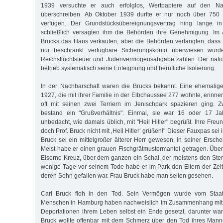
1939 versuchte er auch erfolglos, Wertpapiere auf den 
überschreiben. Ab Oktober 1939 durfte er nur noch über 750 
verfügen. Der Grundstücksübereignungsvertrag hing lange 
schließlich versagten ihm die Behörden ihre Genehmigung. Im A
Brucks das Haus verkaufen, aber die Behörden verlangten, dass 
nur beschränkt verfügbare Sicherungskonto überwiesen wurd
Reichsfluchtsteuer und Judenvermögensabgabe zahlen. Der nation
betrieb systematisch seine Enteignung und berufliche Isolierung.
In der Nachbarschaft waren die Brucks bekannt. Eine ehemalig
1927, die mit ihrer Familie in der Elbchaussee 277 wohnte, erinnert
oft mit seinen zwei Terriern im Jenischpark spazieren ging. 
bestand ein "Grußverhältnis". Einmal, sie war 16 oder 17 Ja
unbedacht, wie damals üblich, mit "Heil Hitler" begrüßt. Ihre Freu
doch Prof. Bruck nicht mit ‚Heil Hitler’ grüßen!" Dieser Fauxpas sei 
Bruck sei ein mittelgroßer älterer Herr gewesen, in seiner Ersche
Meist habe er einen grauen Fischgrätmustermantel getragen. Übe
Eiserne Kreuz, über dem ganzen ein Schal, der meistens den Ste
wenige Tage vor seinem Tode habe er im Park den Eltern der Zeitz
deren Sohn gefallen war. Frau Bruck habe man selten gesehen.
Carl Bruck floh in den Tod. Sein Vermögen wurde vom Staa
Menschen in Hamburg haben nachweislich im Zusammenhang mit 
Deportationen ihrem Leben selbst ein Ende gesetzt, darunter wa
Bruck wollte offenbar mit dem Schmerz über den Tod ihres Mann