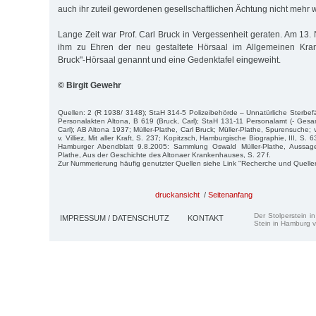
auch ihr zuteil gewordenen gesellschaftlichen Ächtung nicht mehr w
Lange Zeit war Prof. Carl Bruck in Vergessenheit geraten. Am 1
ihm zu Ehren der neu gestaltete Hörsaal im Allgemeinen Kran
Bruck"-Hörsaal genannt und eine Gedenktafel eingeweiht.
© Birgit Gewehr
Quellen: 2 (R 1938/ 3148); StaH 314-5 Polizeibehörde – Unnatürliche Sterbef
Personalakten Altona, B 619 (Bruck, Carl); StaH 131-11 Personalamt (- Gesamt
Carl); AB Altona 1937; Müller-Plathe, Carl Bruck; Müller-Plathe, Spurensuche; v
v. Villiez, Mit aller Kraft, S. 237; Kopitzsch, Hamburgische Biographie, III, S. 6
Hamburger Abendblatt 9.8.2005: Sammlung Oswald Müller-Plathe, Aussage 
Plathe, Aus der Geschichte des Altonaer Krankenhauses, S. 27 f.
Zur Nummerierung häufig genutzter Quellen siehe Link "Recherche und Quelle
druckansicht
/
Seitenanfang
Der Stolperstein i
IMPRESSUM / DATENSCHUTZ
KONTAKT
Stein in Hamburg v