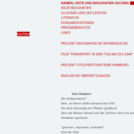
NAMEN, ORTE UND BIOGRAFIEN SUCHEN
NEUE BIOGRAFIEN
GLOSSAR UND ZEITLEISTEN
LITERATUR
DOKUMENTATIONEN
PRESSEBERICHTE
LINKS
PROJEKT BIOGRAFISCHE SPURENSUCHE
FILM "TRANSPORT IN DEN TOD AM 23.9.1940"
PROJEKT STOLPERTONSTEINE HAMBURG
ENGLISCHE ÜBERSETZUNGEN
Vom Stolpern
Die Stolpersteine?
Nein, an ihnen stößt niemand den Fuß
Sie sind ebenerdig ins Pflaster gepflanzt
aber die Namen darauf und die Zeichen sind uns ins
Gewissen gestanzt:
"geboren, deportiert, ermordet"
Und die Orte: