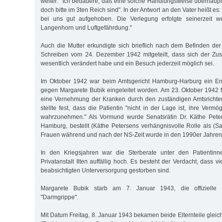
weiter: "Ich bedauere, daß eine solche Handlungsweise überhaupt 
doch bitte im 3ten Reich sind". In der Antwort an den Vater heißt es: 
bei uns gut aufgehoben. Die Verlegung erfolgte seinerzeit w
Langenhorn und Luftgefährdung."
Auch die Mutter erkundigte sich brieflich nach dem Befinden der 
Schreiben vom 24. Dezember 1942 mitgeteilt, dass sich der Zus
wesentlich verändert habe und ein Besuch jederzeit möglich sei.
Im Oktober 1942 war beim Amtsgericht Hamburg-Harburg ein En
gegen Margarete Bubik eingeleitet worden. Am 23. Oktober 1942 fa
eine Vernehmung der Kranken durch den zuständigen Amtsrichter 
stellte fest, dass die Patientin "nicht in der Lage ist, ihre Vermö
wahrzunehmen." Als Vormund wurde Senatsrätin Dr. Käthe Peter
Hamburg, bestellt (Käthe Petersens verhängnisvolle Rolle als 
Frauen während und nach der NS-Zeit wurde in den 1990er Jahren kr
In den Kriegsjahren war die Sterberate unter den Patientinn
Privatanstalt Ilten auffällig hoch. Es besteht der Verdacht, dass v
beabsichtigten Unterversorgung gestorben sind.
Margarete Bubik starb am 7. Januar 1943, die offizielle 
"Darmgrippe".
Mit Datum Freitag, 8. Januar 1943 bekamen beide Elternteile glei