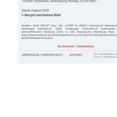
"Tochter verstorben, Beerdigung Montag 14 Uhr Ilten."
Stand: August 2020
© Margrit und Helmut Rüth
Quellen: StaH 352-8/7 Sign. Abl. 1/1995 Nr. 29643; Adressbuch Harburg-
Hamburger Adressbuch 1940; Hamburger Gedenkbuch Euthanasie.
(Jenner/Wunder), Hamburg 2019, S. 128; Staatsarchiv Oldenburg, Best. 
https://www.hamburg.de/clp/dabeigewesene-suche/clp1/ns-dabeigewesene/o
BIOID=800&qN=Petersen.
druckansicht
/
Seitenanfang
Der Stolperstein i
IMPRESSUM / DATENSCHUTZ
KONTAKT
Stein in Hamburg v