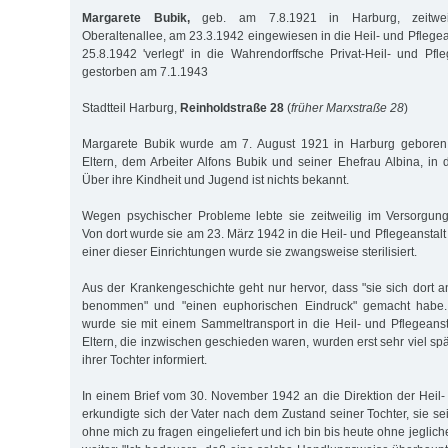
Margarete Bubik,
geb. am 7.8.1921 in Harburg, zeitwe
Oberaltenallee, am 23.3.1942 eingewiesen in die Heil- und Pflege
25.8.1942 'verlegt' in die Wahrendorffsche Privat-Heil- und Pfleg
gestorben am 7.1.1943
Stadtteil Harburg,
Reinholdstraße 28
(
früher Marxstraße 28
)
Margarete Bubik wurde am 7. August 1921 in Harburg geboren,
Eltern, dem Arbeiter Alfons Bubik und seiner Ehefrau Albina, in 
Über ihre Kindheit und Jugend ist nichts bekannt.
Wegen psychischer Probleme lebte sie zeitweilig im Versorgung
Von dort wurde sie am 23. März 1942 in die Heil- und Pflegeanstalt
einer dieser Einrichtungen wurde sie zwangsweise sterilisiert.
Aus der Krankengeschichte geht nur hervor, dass "sie sich dort 
benommen" und "einen euphorischen Eindruck" gemacht habe
wurde sie mit einem Sammeltransport in die Heil- und Pflegeansta
Eltern, die inzwischen geschieden waren, wurden erst sehr viel sp
ihrer Tochter informiert.
In einem Brief vom 30. November 1942 an die Direktion der Heil- 
erkundigte sich der Vater nach dem Zustand seiner Tochter, sie sei 
ohne mich zu fragen eingeliefert und ich bin bis heute ohne jeglich