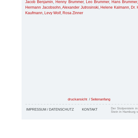
Jacob Benjamin
,
Henny Brummer
,
Leo Brummer
,
Hans Brummer
Hermann Jacobsohn
,
Alexander Jutrosinski
,
Helene Kalmann
,
Dr.
Kaufmann
,
Levy Wolf
,
Rosa Zinner
druckansicht
/
Seitenanfang
Der Stolperstein i
IMPRESSUM / DATENSCHUTZ
KONTAKT
Stein in Hamburg v