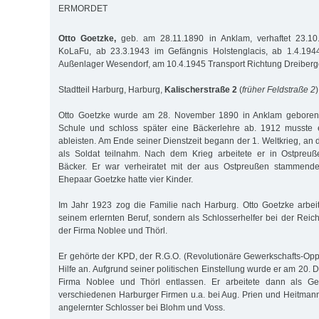
ERMORDET
Otto Goetzke,
geb. am 28.11.1890 in Anklam, verhaftet 23.10.
KoLaFu, ab 23.3.1943 im Gefängnis Holstenglacis, ab 1.4.194
Außenlager Wesendorf, am 10.4.1945 Transport Richtung Dreiberg
Stadtteil Harburg, Harburg,
Kalischerstraße 2
(
früher Feldstraße 2
)
Otto Goetzke wurde am 28. November 1890 in Anklam geboren, 
Schule und schloss später eine Bäckerlehre ab. 1912 musste er
ableisten. Am Ende seiner Dienstzeit begann der 1. Weltkrieg, a
als Soldat teilnahm. Nach dem Krieg arbeitete er in Ostpreuße
Bäcker. Er war verheiratet mit der aus Ostpreußen stammend
Ehepaar Goetzke hatte vier Kinder.
Im Jahr 1923 zog die Familie nach Harburg. Otto Goetzke arbei
seinem erlernten Beruf, sondern als Schlosserhelfer bei der Rei
der Firma Noblee und Thörl.
Er gehörte der KPD, der R.G.O. (Revolutionäre Gewerkschafts-Opp
Hilfe an. Aufgrund seiner politischen Einstellung wurde er am 20
Firma Noblee und Thörl entlassen. Er arbeitete dann als Gel
verschiedenen Harburger Firmen u.a. bei Aug. Prien und Heitman
angelernter Schlosser bei Blohm und Voss.