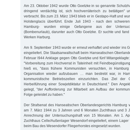
Am 23. Oktober 1942 wurde Otto Goetzke in so genannte Schutzh
dringend verdächtig ist, sich hochverräterisch zu betätigen" 
verbracht. Bis zum 23. März 1943 blieb er in Gestapo-Haft und wu
Holstenglacis überführt. Ende Juli 1943 - nach den schweren
Hamburg- wurden einige Gefangene aus der Untersuchun
(Bombenurlaub), darunter auch Otto Goetzke. Er suchte und fand
Werken Harburg.
Am 9. September 1943 wurde er erneut verhaftet und wieder ins G
eingeliefert. Die Staatsanwaltschaft beim Hanseatischen Oberland
Februar l944 Anklage gegen Otto Goetzke und fünf Mitangeklagte: 
"Vorbereitung zum Hochverrat in Tateinheit mit Feindbegünstigung"
hieß es, "dass frühere Kommunisten versuchten, in Hamburg
Organisation wieder aufzubauen … man bestrebt war, in Ham
kommunistische Betriebszellen einzurichten. Das Ziel der 
Herbeiführung einer Sowjetdiktatur in Deutschland." Den Angek
gelegt, "der Aufforderung zur Mitarbeit am Aufbau der kommuni
Folge geleistet zu haben."
Der Strafsenat des Hanseatischen Oberlandesgerichts Hamburg ve
am 7. März 1944 zu 3 Jahren und 6 Monaten Zuchthaus und 3 Ja
Anrechnung der Untersuchungshaft von 15 Monaten. Am 1. Apr
Zuchthaus Celle/Außenlager Wesendorf eingeliefert, einem Lager f
beim Bau des Wesendorfer Fliegerhorstes eingesetzt wurden.