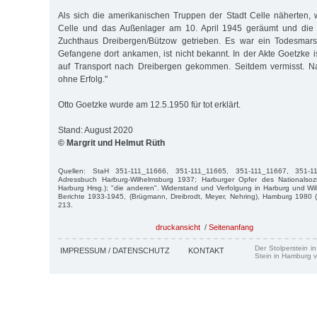
Als sich die amerikanischen Truppen der Stadt Celle näherten,
Celle und das Außenlager am 10. April 1945 geräumt und die
Zuchthaus Dreibergen/Bützow getrieben. Es war ein Todesmars
Gefangene dort ankamen, ist nicht bekannt. In der Akte Goetzke i
auf Transport nach Dreibergen gekommen. Seitdem vermisst. N
ohne Erfolg."
Otto Goetzke wurde am 12.5.1950 für tot erklärt.
Stand: August 2020
© Margrit und Helmut Rüth
Quellen: StaH 351-111_11666, 351-111_11665, 351-111_11667, 351-1
Adressbuch Harburg-Wilhelmsburg 1937; Harburger Opfer des Nationalsozi
Harburg Hrsg.); "die anderen". Widerstand und Verfolgung in Harburg und W
Berichte 1933-1945, (Brügmann, Dreibrodt, Meyer, Nehring), Hamburg 1980 (8
213.
druckansicht
/
Seitenanfang
Der Stolperstein i
IMPRESSUM / DATENSCHUTZ
KONTAKT
Stein in Hamburg v