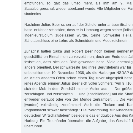
empfunden, so galt das umso mehr, als ihm am 9. Mai
Staatsbürgerschaft wieder aberkannt wurde. Alle Mitglieder der Fa
staatenlos.
Nachdem Julius Beer schon auf der Schule unter antisemitischen
hatte, erfuhr er schockiert, dass er in Hamburg wegen seiner jüdis
Ingenieurstudium zugelassen wurde. Seine Schwester Hell
Schulabschluss eine Lehre als Schneiderin und Modezeichnerin.
Zunächst hatten Salka und Robert Beer noch keinen nennensw
geschäftlichen Einnahmen zu verzeichnen; doch am Ende des Ja
feststellen, dass sich das Blatt gewendet hatte. Viele ehemal
anders orientiert. Der schwärzeste Tag ihres Berufslebens war fü
unbestritten der 10. November 1938, als die Harburger NSDAP d
an vielen anderen Orten schon einen Tag zuvor abgespielt hatt
jenes Abends erinnert Julius Beer sich voller Schmerz: "Am 9. [1
sich der Mob in dem Geschäft meiner Mutter aus. … Der größte 
zerschlagen und zerschnitten … und [anschließend] auf die Stra
entweder geraubt oder von der Menge zertrampelt. … Die vier
[wurden] vollständig zertrümmert. Auch die Theken und Ka
Pogromnacht schwer beschädigt." Die "Verordnung zur Ausschalt
deutschen Wirtschaftsleben" besiegelte das endgültige Aus des Ka
Harburg. Ein Treuhänder übernahm die Aufgabe, das Geschäft in
überführen.