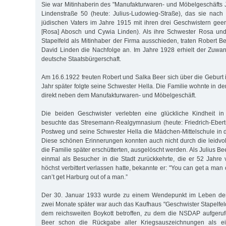
Sie war Mitinhaberin des "Manufakturwaren- und Möbelgeschäfts Jo
Linden­straße 50 (heute: Julius-Ludowieg-Straße), das sie nac
jüdischen Vaters im Jahre 1915 mit ihren drei Geschwistern geer
[Rosa] Abosch und Cywia Linden). Als ihre Schwester Rosa un
Stapelfeld als Mitinhaber der Firma ausschieden, traten Robert 
David Linden die Nachfolge an. Im Jahre 1928 erhielt der Zuwa
deutsche Staatsbürgerschaft.
Am 16.6.1922 freuten Robert und Salka Beer sich über die Geburt 
Jahr später folgte seine Schwester Hella. Die Familie wohnte in der
direkt neben dem Manufakturwaren- und Möbelgeschäft.
Die beiden Geschwister verlebten eine glückliche Kindheit in
besuchte das Stresemann-Realgymnasium (heute: Friedrich-Eber
Postweg und seine Schwester Hella die Mädchen-Mittelschule in d
Diese schönen Erinnerungen konnten auch nicht durch die leidvo
die Familie später erschütterten, ausgelöscht werden. Als Julius B
einmal als Besucher in die Stadt zurückkehrte, die er 52 Jahre v
höchst verbittert verlassen hatte, bekannte er: "You can get a man 
can’t get Harburg out of a man.”
Der 30. Januar 1933 wurde zu einem Wendepunkt im Leben der 
zwei Monate später war auch das Kaufhaus "Geschwister Stapelfeld
dem reichsweiten Boykott betroffen, zu dem die NSDAP aufgeruf
Beer schon die Rückgabe aller Kriegsauszeichnungen als ein