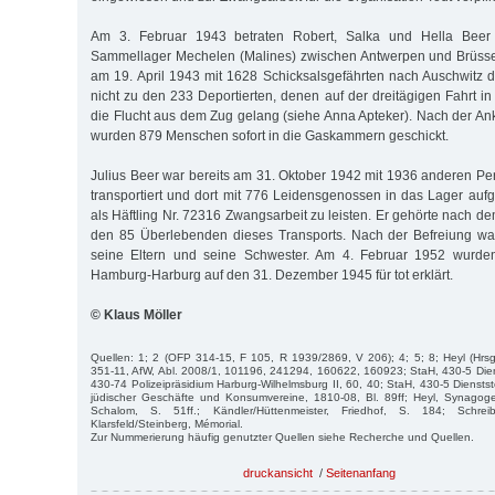
Am 3. Februar 1943 betraten Robert, Salka und Hella Beer
Sammellager Mechelen (Malines) zwischen Antwerpen und Brüssel
am 19. April 1943 mit 1628 Schicksalsgefährten nach Auschwitz de
nicht zu den 233 Deportierten, denen auf der dreitägigen Fahrt i
die Flucht aus dem Zug gelang (siehe Anna Apteker). Nach der An
wurden 879 Menschen sofort in die Gaskammern geschickt.
Julius Beer war bereits am 31. Oktober 1942 mit 1936 anderen P
transportiert und dort mit 776 Leidensgenossen in das Lager a
als Häftling Nr. 72316 Zwangsarbeit zu leisten. Er gehörte nach d
den 85 Überlebenden dieses Transports. Nach der Befreiung war
seine Eltern und seine Schwester. Am 4. Februar 1952 wurden
Hamburg-Harburg auf den 31. Dezember 1945 für tot erklärt.
© Klaus Möller
Quellen: 1; 2 (OFP 314-15, F 105, R 1939/2869, V 206); 4; 5; 8; Heyl (Hrsg
351-11, AfW, Abl. 2008/1, 101196, 241294, 160622, 160923; StaH, 430-5 Dien
430-74 Polizeipräsidium Harburg-Wilhelmsburg II, 60, 40; StaH, 430-5 Diensts
jüdischer Geschäfte und Konsumvereine, 1810-08, Bl. 89ff; Heyl, Synagoge,
Schalom, S. 51ff.; Kändler/Hüttenmeister, Friedhof, S. 184; Schreib
Klarsfeld/Steinberg, Mémorial.
Zur Nummerierung häufig genutzter Quellen siehe Recherche und Quellen.
druckansicht
/
Seitenanfang