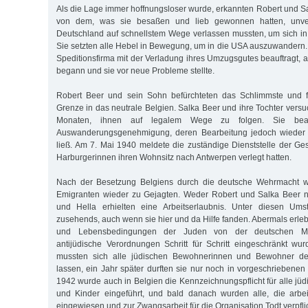
Als die Lage immer hoffnungsloser wurde, erkannten Robert und Sa
von dem, was sie besaßen und lieb gewonnen hatten, unver
Deutschland auf schnellstem Wege verlassen mussten, um sich in 
Sie setzten alle Hebel in Bewegung, um in die USA auszuwandern. 
Speditionsfirma mit der Verladung ihres Umzugsgutes beauftragt, a
begann und sie vor neue Probleme stellte.
Robert Beer und sein Sohn befürchteten das Schlimmste und f
Grenze in das neutrale Belgien. Salka Beer und ihre Tochter vers
Monaten, ihnen auf legalem Wege zu folgen. Sie bea
Auswanderungsgenehmigung, deren Bearbeitung jedoch wieder l
ließ. Am 7. Mai 1940 meldete die zuständige Dienststelle der Ge
Harburgerinnen ihren Wohnsitz nach Antwerpen verlegt hatten.
Nach der Besetzung Belgiens durch die deutsche Wehrmacht w
Emigranten wieder zu Gejagten. Weder Robert und Salka Beer no
und Hella erhielten eine Arbeitserlaubnis. Unter diesen Ums
zusehends, auch wenn sie hier und da Hilfe fanden. Abermals erleb
und Lebensbedingungen der Juden von der deutschen Mili
antijüdische Verordnungen Schritt für Schritt eingeschränkt w
mussten sich alle jüdischen Bewohnerinnen und Bewohner des
lassen, ein Jahr später durften sie nur noch in vorgeschriebene
1942 wurde auch in Belgien die Kennzeichnungspflicht für alle jü
und Kinder eingeführt, und bald danach wurden alle, die arbei
eingewiesen und zur Zwangsarbeit für die Organisation Todt verpflic