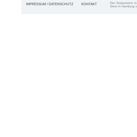
Der Stolperstein i
IMPRESSUM / DATENSCHUTZ
KONTAKT
Stein in Hamburg v