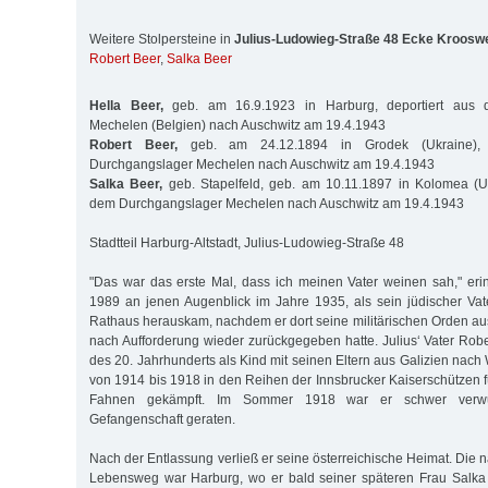
Weitere Stolpersteine in
Julius-Ludowieg-Straße 48 Ecke Kroosw
Robert Beer
,
Salka Beer
Hella Beer,
geb. am 16.9.1923 in Harburg, deportiert aus 
Mechelen (Belgien) nach Auschwitz am 19.4.1943
Robert Beer,
geb. am 24.12.1894 in Grodek (Ukraine), 
Durchgangslager Mechelen nach Auschwitz am 19.4.1943
Salka Beer,
geb. Stapelfeld, geb. am 10.11.1897 in Kolomea (Uk
dem Durchgangslager Mechelen nach Auschwitz am 19.4.1943
Stadtteil Harburg-Altstadt, Julius-Ludowieg-Straße 48
"Das war das erste Mal, dass ich meinen Vater weinen sah," erin
1989 an jenen Augenblick im Jahre 1935, als sein jüdischer Va
Rathaus herauskam, nachdem er dort seine militärischen Orden au
nach Aufforderung wieder zurückgegeben hatte. Julius‘ Vater Rob
des 20. Jahrhunderts als Kind mit seinen Eltern aus Galizien nach
von 1914 bis 1918 in den Reihen der Innsbrucker Kaiserschützen f
Fahnen gekämpft. Im Sommer 1918 war er schwer verwund
Gefangenschaft geraten.
Nach der Entlassung verließ er seine österreichische Heimat. Die 
Lebensweg war Harburg, wo er bald seiner späteren Frau Salka 