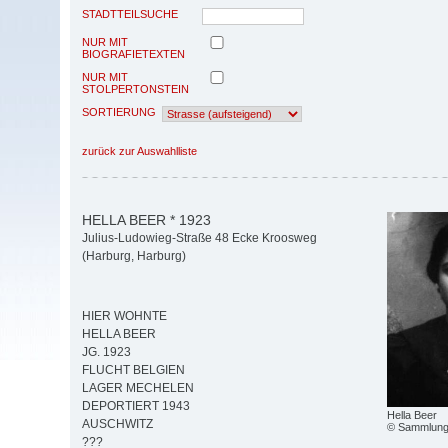
STADTTEILSUCHE
NUR MIT
BIOGRAFIETEXTEN
NUR MIT
STOLPERTONSTEIN
SORTIERUNG
zurück zur Auswahlliste
HELLA BEER * 1923
Julius-Ludowieg-Straße 48 Ecke Kroosweg
(Harburg, Harburg)
HIER WOHNTE
HELLA BEER
JG. 1923
FLUCHT BELGIEN
LAGER MECHELEN
DEPORTIERT 1943
Hella Beer
AUSCHWITZ
© Sammlung 
???