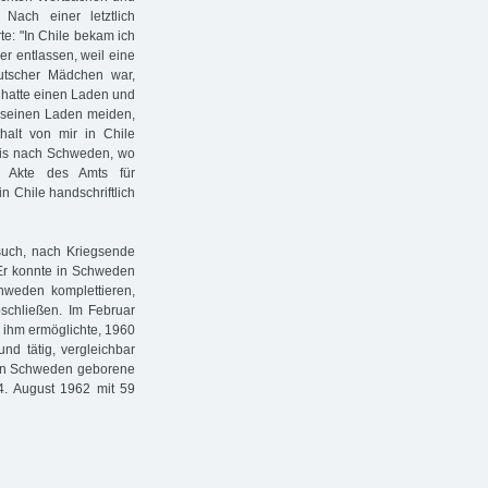
Nach einer letztlich
te: "In Chile bekam ich
ber entlassen, weil eine
eutscher Mädchen war,
t hatte einen Laden und
n seinen Laden meiden,
halt von mir in Chile
bis nach Schweden, wo
r Akte des Amts für
n Chile handschriftlich
rsuch, nach Kriegsende
 Er konnte in Schweden
chweden komplettieren,
schließen. Im Februar
 ihm ermöglichte, 1960
d tätig, vergleichbar
ht in Schweden geborene
4. August 1962 mit 59