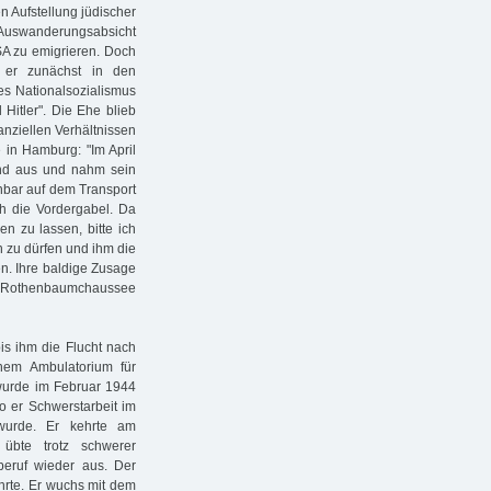
en Aufstellung jüdischer
Auswanderungsabsicht
USA zu emigrieren. Doch
b er zunächst in den
es Nationalsozialismus
Hitler". Die Ehe blieb
anziellen Verhältnissen
e in Hamburg: "Im April
and aus und nahm sein
inbar auf dem Transport
ch die Vordergabel. Da
en zu lassen, bitte ich
 zu dürfen und ihm die
n. Ihre baldige Zusage
13, Rothenbaumchaussee
is ihm die Flucht nach
nem Ambulatorium für
 wurde im Februar 1944
o er Schwerstarbeit im
 wurde. Er kehrte am
übte trotz schwerer
beruf wieder aus. Der
ehrte. Er wuchs mit dem