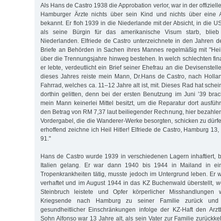
Als Hans de Castro 1938 die Approbation verlor, war in der offiziell
Hamburger Ärzte nichts über sein Kind und nichts über eine 
bekannt. Er floh 1939 in die Niederlande mit der Absicht, in die 
als seine Bürgin für das amerikanische Visum starb, blie
Niederlanden. Elfriede de Castro unterzeichnete in den Jahren d
Briefe an Behörden in Sachen ihres Mannes regelmäßig mit "Heil 
über die Trennungsjahre hinweg bestehen. In welch schlechten fin
er lebte, verdeutlicht ein Brief seiner Ehefrau an die Devisenstell
dieses Jahres reiste mein Mann, Dr.Hans de Castro, nach Holl
Fahrrad, welches ca. 11–12 Jahre alt ist, mit. Dieses Rad hat sche
dorthin gelitten, denn bei der ersten Benutzung im Juni ’39 bra
mein Mann keinerlei Mittel besitzt, um die Reparatur dort ausführ
den Betrag von RM 7,37 laut beiliegender Rechnung, hier bezahlen
Vordergabel, die die Wanderer-Werke besorgten, schicken zu dürfe
erhoffend zeichne ich Heil Hitler! Elfriede de Castro, Hamburg 
91."
Hans de Castro wurde 1939 in verschiedenen Lagern inhaftiert, b
Italien gelang. Er war dann 1940 bis 1944 in Mailand in ei
Tropenkrankheiten tätig, musste jedoch im Untergrund leben. Er
verhaftet und im August 1944 in das KZ Buchenwald überstellt, w
Steinbruch leistete und Opfer körperlicher Misshandlungen
Kriegsende nach Hamburg zu seiner Familie zurück und 
gesundheitlicher Einschränkungen infolge der KZ-Haft den Arzt
Sohn Alfonso war 13 Jahre alt, als sein Vater zur Familie zurückk