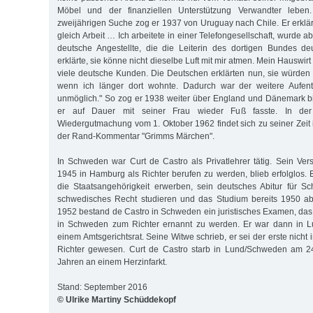
Möbel und der finanziellen Unterstützung Verwandter leben. 
zweijährigen Suche zog er 1937 von Uruguay nach Chile. Er erklär
gleich Arbeit … Ich arbeitete in einer Telefongesellschaft, wurde a
deutsche Angestellte, die die Leiterin des dortigen Bundes d
erklärte, sie könne nicht dieselbe Luft mit mir atmen. Mein Hauswir
viele deutsche Kunden. Die Deutschen erklärten nun, sie würde
wenn ich länger dort wohnte. Dadurch war der weitere Aufent
unmöglich." So zog er 1938 weiter über England und Dänemark 
er auf Dauer mit seiner Frau wieder Fuß fasste. In de
Wiedergutmachung vom 1. Oktober 1962 findet sich zu seiner Zeit i
der Rand-Kommentar "Grimms Märchen".
In Schweden war Curt de Castro als Privatlehrer tätig. Sein Ve
1945 in Hamburg als Richter berufen zu werden, blieb erfolglos.
die Staatsangehörigkeit erwerben, sein deutsches Abitur für S
schwedisches Recht studieren und das Studium bereits 1950 ab
1952 bestand de Castro in Schweden ein juristisches Examen, das
in Schweden zum Richter ernannt zu werden. Er war dann in Lun
einem Amtsgerichtsrat. Seine Witwe schrieb, er sei der erste nic
Richter gewesen. Curt de Castro starb in Lund/Schweden am 2
Jahren an einem Herzinfarkt.
Stand: September 2016
© Ulrike Martiny Schüddekopf