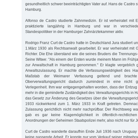
gesundheitlich schwer beeinträchtigten Vater auf. Hans de Castro st
Hamburg.
Alfonso de Castro studierte Zahnmedizin. Er ist verheiratet mit 
praktizierte langjährig in Hamburg und war in verschied
Standespolitiker in der Hamburger Zahnärztekammer aktiv.
Rodrigo Franz Curt de Castro hatte in Deutschland Jura studiert 
1.März 1930 als Rechtsanwalt gearbeitet. Er war verheiratet mit 
Richter. Die Ehe überstand wie die seines Bruders die Trennungs-
Seine Witwe: "Als einem der Ersten wurde meinem Mann im Frühj
zur Anwaltschaft in Hamburg genommen." Er klagte vergeblich
Anwaltszulassung. Er machte die Verfassungswidrigkeit des H
Maßstab der Weimarer Verfassung geltend und bracht
Oberverwaltungsgericht dadurch zumindest in eine nicht g
Verlegenheit. Ihm war entgegengehalten worden, dass der Entzug 
mehr in die geminderte Zuständigkeit des Verwaltungsgerichts in 
das Gesetz zur Änderung des Gesetzes über die Verwaltungsgerich
1933 rückwirkend zum 1. März 1933 in Kraft getreten. Demnac
Zulassung gerichtlich nicht mehr nachprüfbar. Der Rechtsweg war
gab es gar keine Klagemöglichkeit in öffentlich-rechtlichen
Anordnungen der Geheimen Staatspolizei mehr, also nicht nur für J
Curt de Castro wanderte daraufhin Ende Juli 1936 nach Uruguay 
keine passende Arbeit. Er konnte nur vom Verkauf seiner mitgeb