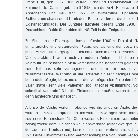
Franz Curt, geb. 25.2.1903, wurde Jurist und Rechtsanwalt. D
Emanuel de Castro, geb. 25.6.1898, wurde Arzt. Er erwarb
Approbation und ließ sich 1926 in Winterhude, Epheuwe
Rothenbaumchaussee 91, nieder. Beide verloren durch die N
Existenzgrundlage. Der Jüngere flüchtete bereits Ende 1936,
Deutschland. Beide überlebten die NS-Zeit in der Emigration.
Zur Situation der Eltern gab Hans de Castro 1960 zu Protokoll: "
umfangreiche und ertragreiche Praxis, die als eine der besten
prakt. Ärzten Hamburgs galt. … Ich habe auch in der Hallerstraß
Vaters praktiziert, wenn auch zu anderen Zeiten. … Ich habe 
Vaters für ihn behandelt. Mein Vater hatte eine besonders gelagerte
zum Teil aus sehr vermögenden und zum Teil aus unver
zusammensetzte. Während er die letzteren für sehr geringes od
behandeln pflegte, berechnete er den vermögenden Patienten h
Vater (hatte) sehr viele Patienten sog. arischer Abstimmung, v
schnell abwanderte." D.h., die Einkommenseinbußen waren demna
der Machtergreifung erheblich.
Alfonso de Castro verlor – ebenso wie die anderen Ärzte, die 
wurden – 1938 die Approbation und wurde gezwungen, sein Haus 
zog in die Bogenstraße 15. Ohne weiteres Einkommen, verarmten
zwangsweise dem Jüdischen Religionsverband (einer Zweigstelle
der Juden in Deutschland) beitreten mussten, wehrten sie sich, 
1940 eine Einkommens- und Vermögensabgabe von ihnen verlang