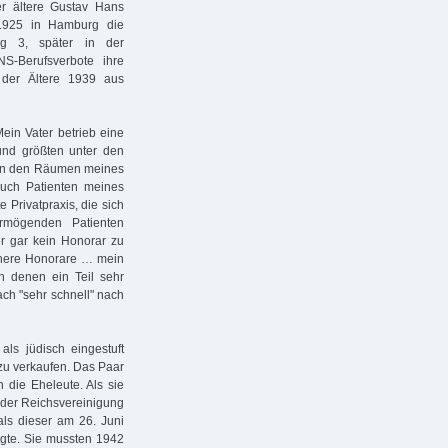
er ältere Gustav Hans
 1925 in Hamburg die
g 3, später in der
S-Berufsverbote ihre
 der Ältere 1939 aus
Mein Vater betrieb eine
 und größten unter den
e in den Räumen meines
auch Patienten meines
 Privatpraxis, die sich
mögenden Patienten
er gar kein Honorar zu
öhere Honorare … mein
on denen ein Teil sehr
ch "sehr schnell" nach
als jüdisch eingestuft
zu verkaufen. Das Paar
 die Eheleute. Als sie
 der Reichsvereinigung
als dieser am 26. Juni
te. Sie mussten 1942