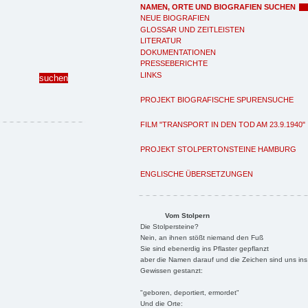
NAMEN, ORTE UND BIOGRAFIEN SUCHEN
NEUE BIOGRAFIEN
GLOSSAR UND ZEITLEISTEN
LITERATUR
DOKUMENTATIONEN
PRESSEBERICHTE
LINKS
PROJEKT BIOGRAFISCHE SPURENSUCHE
FILM "TRANSPORT IN DEN TOD AM 23.9.1940"
PROJEKT STOLPERTONSTEINE HAMBURG
ENGLISCHE ÜBERSETZUNGEN
Vom Stolpern
Die Stolpersteine?
Nein, an ihnen stößt niemand den Fuß
Sie sind ebenerdig ins Pflaster gepflanzt
aber die Namen darauf und die Zeichen sind uns ins
Gewissen gestanzt:
"geboren, deportiert, ermordet"
Und die Orte: