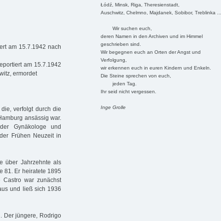
Łódź, Minsk, Riga, Theresienstadt,
Auschwitz, Chelmno, Majdanek, Sobibor, Treblinka ..
Wir suchen euch,
deren Namen in den Archiven und im Himmel
geschrieben sind.
iert am 15.7.1942 nach
Wir begegnen euch an Orten der Angst und
Verfolgung,
eportiert am 15.7.1942
wir erkennen euch in euren Kindern und Enkeln.
witz, ermordet
Die Steine sprechen von euch,
jeden Tag.
Ihr seid nicht vergessen.
Inge Grolle
die, verfolgt durch die
d Hamburg ansässig war.
 der Gynäkologe und
 der Frühen Neuzeit in
te über Jahrzehnte als
e 81. Er heiratete 1895
e Castro war zunächst
aus und ließ sich 1936
. Der jüngere, Rodrigo