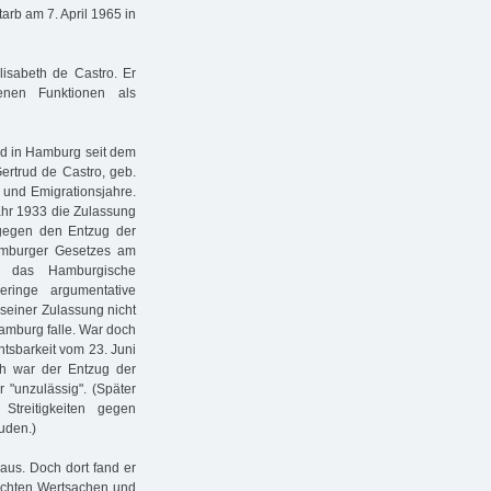
arb am 7. April 1965 in
Elisabeth de Castro. Er
enen Funktionen als
und in Hamburg seit dem
Gertrud de Castro, geb.
 und Emigrationsjahre.
ahr 1933 die Zulassung
 gegen den Entzug der
amburger Gesetzes am
e das Hamburgische
eringe argumentative
seiner Zulassung nicht
Hamburg falle. War doch
tsbarkeit vom 23. Juni
h war der Entzug der
 "unzulässig". (Später
 Streitigkeiten gegen
uden.)
aus. Doch dort fand er
rachten Wertsachen und