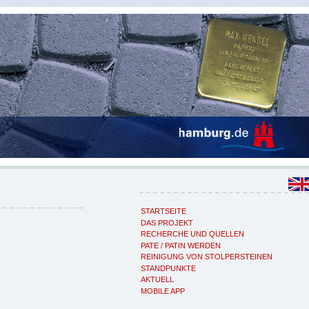
STARTSEITE
DAS PROJEKT
RECHERCHE UND QUELLEN
PATE / PATIN WERDEN
REINIGUNG VON STOLPERSTEINEN
STANDPUNKTE
AKTUELL
MOBILE APP