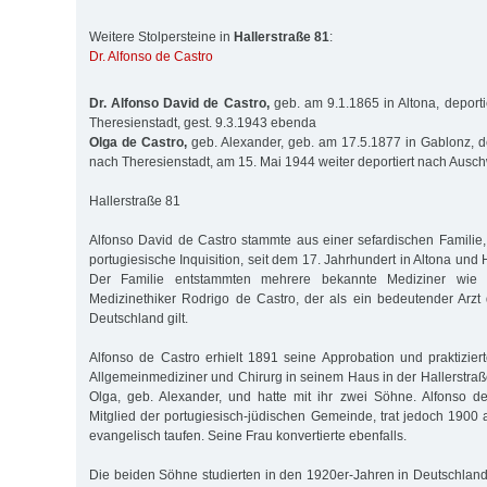
Weitere Stolpersteine in
Hallerstraße 81
:
Dr. Alfonso de Castro
Dr. Alfonso David de Castro,
geb. am 9.1.1865 in Altona, deport
Theresienstadt, gest. 9.3.1943 ebenda
Olga de Castro,
geb. Alexander, geb. am 17.5.1877 in Gablonz, d
nach Theresienstadt, am 15. Mai 1944 weiter deportiert nach Ausch
Hallerstraße 81
Alfonso David de Castro stammte aus einer sefardischen Familie, 
portugiesische Inquisition, seit dem 17. Jahrhundert in Altona un
Der Familie entstammten mehrere bekannte Mediziner wie
Medizinethiker Rodrigo de Castro, der als ein bedeutender Arzt
Deutschland gilt.
Alfonso de Castro erhielt 1891 seine Approbation und praktizier
Allgemeinmediziner und Chirurg in seinem Haus in der Hallerstraß
Olga, geb. Alexander, und hatte mit ihr zwei Söhne. Alfonso d
Mitglied der portugiesisch-jüdischen Gemeinde, trat jedoch 1900 
evangelisch taufen. Seine Frau konvertierte ebenfalls.
Die beiden Söhne studierten in den 1920er-Jahren in Deutschland