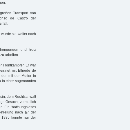
hen.
großen Transport von
fonso de Castro der
fall.
n wurde sie weiter nach
rengungen und trotz
zu arbeiten.
 Frontkämpfer. Er war
eiratet mit Elfriede de
 der mit der Mutter in
so in einer sogenannten
usin, dem Rechtsanwalt
ungs-Gesuch, vermutlich
n. Ein "hoffnungsloses
Befreiung nach §7 der
 1935 konnte nur der