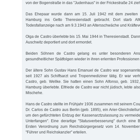
von der Bogenstraße in das "Judenhaus" in der Frickestraße 24 zie
Das Ehepaar wurde dann am 15. Juli 1942 mit dem zweiten 
Hamburg ins Getto Theresienstadt gebracht. Dort starb Al
Todesfallanzeige nach am 9.3.1943 an Altersschwäche und Kräftever
Olga de Castro überlebte bis 15. Mai 1944 in Theresienstadt. Dan
Auschwitz deportiert und dort ermordet.
Beiden Söhnen de Castro gelang es unter besonderen Anst
gesundheitlicher Spätfolgen wieder in ihren erlernten Professionen 
Der ältere Sohn Gustav Hans Emanuel de Castro war sogenannter
seit 1927 als Schiffsarzt und Tropenmediziner tätig. Er war verh
Castro, geb. Wellke. Sie hatten einen Sohn Alfonso, geb. 1932,
Hamburg überlebte. Elfriede de Castro war nicht jüdisch, lebte al
Mischehe.
Hans de Castro stellte im Frühjahr 1936 zusammen mit seinem Co
Dr. Carlos de Castro aus Berlin (geb. 1895), ein Arier-Gleichstell
um den gefürchteten Entzug der Kassenarztzulassung zu vermeide
Unterfangen". Eine derartige "Statusverbesserung" durch eine 
Ersten Verordnung zum Reichsbürgergesetz vom 14. November
"Führer und Reichskanzler" erteilen.