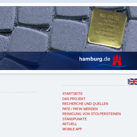
STARTSEITE
DAS PROJEKT
RECHERCHE UND QUELLEN
PATE / PATIN WERDEN
REINIGUNG VON STOLPERSTEINEN
STANDPUNKTE
AKTUELL
MOBILE APP