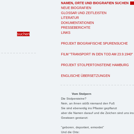
NAMEN, ORTE UND BIOGRAFIEN SUCHEN
NEUE BIOGRAFIEN
GLOSSAR UND ZEITLEISTEN
LITERATUR
DOKUMENTATIONEN
PRESSEBERICHTE
LINKS
PROJEKT BIOGRAFISCHE SPURENSUCHE
FILM "TRANSPORT IN DEN TOD AM 23.9.1940"
PROJEKT STOLPERTONSTEINE HAMBURG
ENGLISCHE ÜBERSETZUNGEN
Vom Stolpern
Die Stolpersteine?
Nein, an ihnen stößt niemand den Fuß
Sie sind ebenerdig ins Pflaster gepflanzt
aber die Namen darauf und die Zeichen sind uns ins
Gewissen gestanzt:
"geboren, deportiert, ermordet"
Und die Orte: