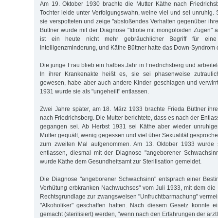
Am 19. Oktober 1930 brachte die Mutter Käthe nach Friedrichsbe
Tochter leide unter Verfolgungswahn, weine viel und sei unruhig. 
sie verspotteten und zeige "abstoßendes Verhalten gegenüber ihr
Büttner wurde mit der Diagnose "Idiotie mit mongoloiden Zügen" a
ist ein heute nicht mehr gebräuchlicher Begriff für ei
Intelligenzminderung, und Käthe Büttner hatte das Down-Syndrom o
Die junge Frau blieb ein halbes Jahr in Friedrichsberg und arbeitet
In ihrer Krankenakte heißt es, sie sei phasenweise zutraul
gewesen, habe aber auch andere Kinder geschlagen und verwirrt
1931 wurde sie als "ungeheilt" entlassen.
Zwei Jahre später, am 18. März 1933 brachte Frieda Büttner ihr
nach Friedrichsberg. Die Mutter berichtete, dass es nach der Entl
gegangen sei. Ab Herbst 1931 sei Käthe aber wieder unruhige
Mutter gequält, wenig gegessen und viel über Sexualität gesproch
zum zweiten Mal aufgenommen. Am 13. Oktober 1933 wurde si
entlassen, diesmal mit der Diagnose "angeborener Schwachsinn
wurde Käthe dem Gesundheitsamt zur Sterilisation gemeldet.
Die Diagnose "angeborener Schwachsinn" entsprach einer Best
Verhütung erbkranken Nachwuchses" vom Juli 1933, mit dem die N
Rechtsgrundlage zur zwangsweisen "Unfruchtbarmachung" vermein
"Alkoholiker" geschaffen hatten. Nach diesem Gesetz konnte e
gemacht (sterilisiert) werden, "wenn nach den Erfahrungen der ärzt