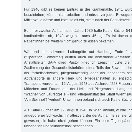
Für 1940 gibt es keinen Eintrag in der Krankenakte. 1941 wurd
beschrieben, könne nicht arbeiten und müsse zu jeder Bewegung
Mittlerweile nässe und kote sie oft ein, meist nach der Besuchszeit.
Bei ihrer zweiten Aufnahme im Jahre 1939 hatte Käthe Büttner 5
kontinuierlich ab, 1943 wog sie noch 45 kg. Es ist davon 
Patientinnen bei weitem nicht genug zu essen bekamen.
Während der schweren Luftangriffe auf Hamburg Ende Juli
("Operation Gomorrha") erlitten auch die Alsterdorfer Anstalt
Anstaltsleiter, SA-Mitglied Pastor Friedrich Lensch, nutzte die
Zustimmung der Gesundheitsbehörde eines Teils der Bewohnerin
als "arbeitsschwach, pflegeaufwendig oder als besonders sch
Abtransporte in andere Heil- und Pflegeanstalten zu entledi
Transporte wurden am 16. August 1943 aus Alsterdorf 228 Fraue
Mädchen und Frauen aus der Heil- und Pflegeanstalt Langenh
"Wagner von Jauregg-Heil- und Pflegeanstalt der Stadt Wien" (au
"Am Steinhof") "verlegt". Unter ihnen befand sich auch Käthe Büttner
Als Käthe Büttner am 17. August 1943 in Wien ankam, wurde ihr 
angeborener Schwachsinn" attestiert. Bei der Aufnahme sei sie ru
gewesen, sie habe nicht gehen können. Ein paar Tage später 
unbeholfen und teilnahmslos" beschrieben.