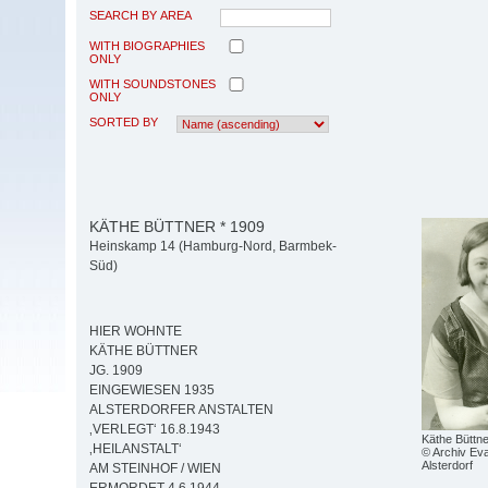
SEARCH BY AREA
WITH BIOGRAPHIES
ONLY
WITH SOUNDSTONES
ONLY
SORTED BY
KÄTHE BÜTTNER * 1909
Heinskamp 14 (Hamburg-Nord, Barmbek-
Süd)
HIER WOHNTE
KÄTHE BÜTTNER
JG. 1909
EINGEWIESEN 1935
ALSTERDORFER ANSTALTEN
‚VERLEGT‘ 16.8.1943
Käthe Büttne
‚HEILANSTALT‘
© Archiv Eva
Alsterdorf
AM STEINHOF / WIEN