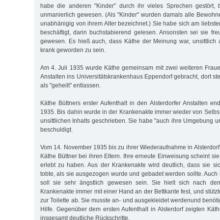
habe die anderen "Kinder" durch ihr vieles Sprechen gestört, 
unmanierlich gewesen. (Als "Kinder" wurden damals alle Bewoh
unabhänigig von ihrem Alter bezeichnet.) Sie habe sich am liebst
beschäftigt, darin buchstabierend gelesen. Ansonsten sei sie fre
gewesen. Es hieß auch, dass Käthe der Meinung war, unsittlich
krank geworden zu sein.
Am 4. Juli 1935 wurde Käthe gemeinsam mit zwei weiteren Fraue
Anstalten ins Universitätskrankenhaus Eppendorf gebracht, dort ster
als "geheilt" entlassen.
Käthe Büttners erster Aufenthalt in den Alsterdorfer Anstalten 
1935. Bis dahin wurde in der Krankenakte immer wieder von Selb
unsittlichen Inhalts geschrieben. Sie habe "auch ihre Umgebung u
beschuldigt.
Vom 14. November 1935 bis zu ihrer Wiederaufnahme in Alsterdorf
Käthe Büttner bei ihren Eltern. Ihre erneute Einweisung scheint si
erlebt zu haben. Aus der Krankenakte wird deutlich, dass sie sic
tobte, als sie ausgezogen wurde und gebadet werden sollte. Auch
soll sie sehr ängstlich gewesen sein. Sie hielt sich nach de
Krankenakte immer mit einer Hand an der Bettkante fest, und stüt
zur Toilette ab. Sie musste an- und ausgekleidet werdenund benöti
Hilfe. Gegenüber dem ersten Aufenthalt in Alsterdorf zeigten Kät
insgesamt deutliche Rückschritte.