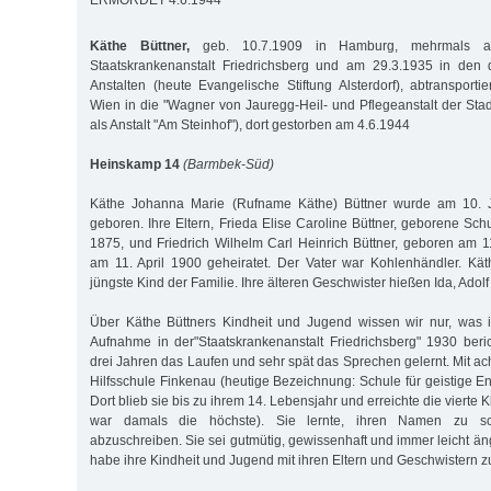
ERMORDET 4.6.1944
Käthe Büttner,
geb. 10.7.1909 in Hamburg, mehrmals a
Staatskrankenanstalt Friedrichsberg und am 29.3.1935 in den d
Anstalten (heute Evangelische Stiftung Alsterdorf), abtransport
Wien in die "Wagner von Jauregg-Heil- und Pflegeanstalt der Sta
als Anstalt "Am Steinhof"), dort gestorben am 4.6.1944
Heinskamp 14
(Barmbek-Süd)
Käthe Johanna Marie (Rufname Käthe) Büttner wurde am 10. 
geboren. Ihre Eltern, Frieda Elise Caroline Büttner, geborene Sch
1875, und Friedrich Wilhelm Carl Heinrich Büttner, geboren am 1
am 11. April 1900 geheiratet. Der Vater war Kohlenhändler. Kä
jüngste Kind der Familie. Ihre älteren Geschwister hießen Ida, Adol
Über Käthe Büttners Kindheit und Jugend wissen wir nur, was i
Aufnahme in der"Staatskrankenanstalt Friedrichsberg" 1930 beri
drei Jahren das Laufen und sehr spät das Sprechen gelernt. Mit ach
Hilfsschule Finkenau (heutige Bezeichnung: Schule für geistige 
Dort blieb sie bis zu ihrem 14. Lebensjahr und erreichte die vierte 
war damals die höchste). Sie lernte, ihren Namen zu s
abzuschreiben. Sie sei gutmütig, gewissenhaft und immer leicht ä
habe ihre Kindheit und Jugend mit ihren Eltern und Geschwistern z