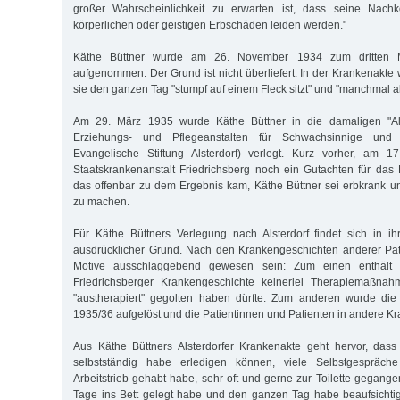
großer Wahrscheinlichkeit zu erwarten ist, dass seine Na
körperlichen oder geistigen Erbschäden leiden werden."
Käthe Büttner wurde am 26. November 1934 zum dritten Ma
aufgenommen. Der Grund ist nicht überliefert. In der Krankenakte
sie den ganzen Tag "stumpf auf einem Fleck sitzt" und "manchmal al
Am 29. März 1935 wurde Käthe Büttner in die damaligen "Alst
Erziehungs- und Pflegeanstalten für Schwachsinnige und E
Evangelische Stiftung Alsterdorf) verlegt. Kurz vorher, am 17
Staatskrankenanstalt Friedrichsberg noch ein Gutachten für das 
das offenbar zu dem Ergebnis kam, Käthe Büttner sei erbkrank u
zu machen.
Für Käthe Büttners Verlegung nach Alsterdorf findet sich in ih
ausdrücklicher Grund. Nach den Krankengeschichten anderer Pat
Motive ausschlaggebend gewesen sein: Zum einen enthält
Friedrichsberger Krankengeschichte keinerlei Therapiemaßnah
"austherapiert" gegolten haben dürfte. Zum anderen wurde die 
1935/36 aufgelöst und die Patientinnen und Patienten in andere Kr
Aus Käthe Büttners Alsterdorfer Krankenakte geht hervor, dass
selbstständig habe erledigen können, viele Selbstgespräch
Arbeitstrieb gehabt habe, sehr oft und gerne zur Toilette gegange
Tage ins Bett gelegt habe und den ganzen Tag habe beaufsichti