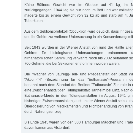
Käthe Büttners Gewicht war im Oktober auf 41 kg, im 
zurückgegangen. 1944 lag sie nur noch im Bett und war vollständi
magerte bis zu einem Gewicht von 32 kg ab und starb am 4. Ju
Tuberkulose.
Aus dem Sektionsprotokoll (Obduktion) wird deutlich, dass ihr ges
und ihr Gehirn zur weiteren Untersuchung in ein Konservierungsmit
Seit 1943 wurden in der Wiener Anstalt von rund der Hälfte aller
Gehirne für histologische Untersuchungen entnommen 
hirnanatomischen Sammlung verwahrt. Noch bis 2002 befanden sich
700 Gehirne, die bei Sektionen entnommen worden waren.
Die "Wagner von Jauregg-Heil- und Pflegeanstalt der Stadt W
"Aktion-T4" (Bezeichnung für das "Euthanasie"-Programm der 
benannt nach dem Standort der Berliner "Euthanasie"-Zentrale in 
eine Zwischenanstalt der Tötungsanstalt Hartheim bei Linz. Nach d
Euthanasie-Morde in den Tötungsanstalten im August 1941 gi
bisherigen Zwischenanstalten, auch in der Wiener Anstalt selbst, m
Überdosierung von Medikamenten und Nichtbehandlung von Krankh
durch Nahrungsentzug.
Bis Ende 1945 waren von den 300 Hamburger Mädchen und Fraue
davon kamen aus Alsterdorf.