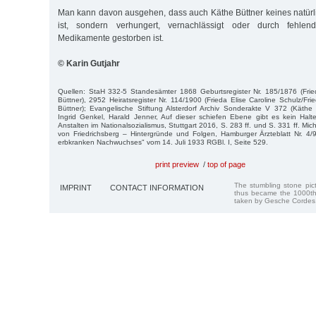
Man kann davon ausgehen, dass auch Käthe Büttner keines natür
ist, sondern verhungert, vernachlässigt oder durch fehlen
Medikamente gestorben ist.
© Karin Gutjahr
Quellen: StaH 332-5 Standesämter 1868 Geburtsregister Nr. 185/1876 (Fried
Büttner), 2952 Heiratsregister Nr. 114/1900 (Frieda Elise Caroline Schulz/Frie
Büttner); Evangelische Stiftung Alsterdorf Archiv Sonderakte V 372 (Käthe
Ingrid Genkel, Harald Jenner, Auf dieser schiefen Ebene gibt es kein Halt
Anstalten im Nationalsozialismus, Stuttgart 2016, S. 283 ff. und S. 331 ff. Mi
von Friedrichsberg – Hintergründe und Folgen, Hamburger Ärzteblatt Nr. 4/
erbkranken Nachwuchses" vom 14. Juli 1933 RGBl. I, Seite 529.
print preview
/
top of page
The stumbling stone pi
IMPRINT
CONTACT INFORMATION
thus became the 1000th
taken by Gesche Cordes