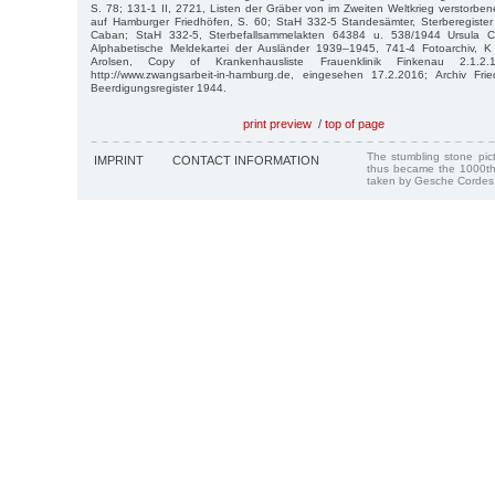
S. 78; 131-1 II, 2721, Listen der Gräber von im Zweiten Weltkrieg verstorben
auf Hamburger Friedhöfen, S. 60; StaH 332-5 Standesämter, Sterberegiste
Caban; StaH 332-5, Sterbefallsammelakten 64384 u. 538/1944 Ursula 
Alphabetische Meldekartei der Ausländer 1939–1945, 741-4 Fotoarchiv, K
Arolsen, Copy of Krankenhausliste Frauenklinik Finkenau 2.1.2.1
http://www.zwangsarbeit-in-hamburg.de, eingesehen 17.2.2016; Archiv Frie
Beerdigungsregister 1944.
print preview
/
top of page
The stumbling stone pi
IMPRINT
CONTACT INFORMATION
thus became the 1000th
taken by Gesche Cordes