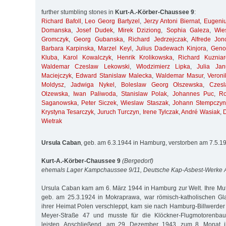
further stumbling stones in
Kurt-A.-Körber-Chaussee 9
:
Richard Bafoll
,
Leo Georg Bartyzel
,
Jerzy Antoni Biernat
,
Eugeniu
Domanska
,
Josef Dudek
,
Mirek Dziziong
,
Sophia Galeza
,
Wie
Gromczyk
,
Georg Gubanska
,
Richard Jedrzejczak
,
Alfrede Jon
Barbara Karpinska
,
Marzel Keyl
,
Julius Dadewach Kinjora
,
Geno
Kluba
,
Karol Kowalczyk
,
Henrik Krolikowska
,
Richard Kuzniar
Waldemar Czeslaw Lekowski
,
Wlodzimierz Lipka
,
Julia Jan
Maciejczyk
,
Edward Stanislaw Malecka
,
Waldemar Masur
,
Veroni
Moldysz
,
Jadwiga Nykel
,
Boleslaw Georg Olszewska
,
Czes
Olzewska
,
Iwan Paliwoda
,
Stanislaw Polak
,
Johannes Puc
,
R
Saganowska
,
Peter Siczek
,
Wieslaw Staszak
,
Johann Stempczyn
Krystyna Tesarczyk
,
Juruch Turczyn
,
Irene Tylczak
,
André Wasiak
,
Wietrak
Ursula Caban
, geb. am 6.3.1944 in Hamburg, verstorben am 7.5.
Kurt-A.-Körber-Chaussee 9
(Bergedorf)
ehemals Lager Kampchaussee 9/11, Deutsche Kap-Asbest-Werke
Ursula Caban kam am 6. März 1944 in Hamburg zur Welt. Ihre Mu
geb. am 25.3.1924 in Mokraprawa, war römisch-katholischen Gl
ihrer Heimat Polen verschleppt, kam sie nach Hamburg-Billwerder
Meyer-Straße 47 und musste für die Klöckner-Flugmotorenb
leisten. Anschließend, am 29. Dezember 1943, zum 8. Monat i