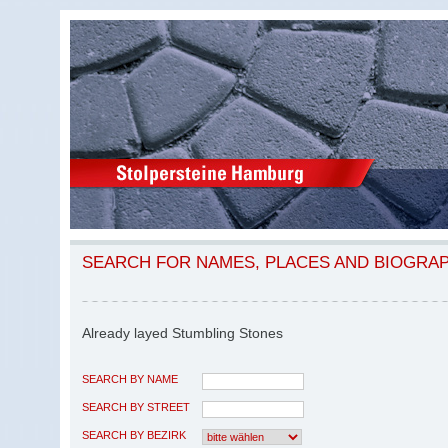
SEARCH FOR NAMES, PLACES AND BIOGRA
Already layed Stumbling Stones
SEARCH BY NAME
SEARCH BY STREET
SEARCH BY BEZIRK