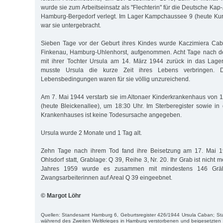
wurde sie zum Arbeitseinsatz als "Flechterin" für die Deutsche K
Hamburg-Bergedorf verlegt. Im Lager Kampchaussee 9 (heute Kur
war sie untergebracht.
Sieben Tage vor der Geburt ihres Kindes wurde Kaczimiera Caba
Finkenau, Hamburg-Uhlenhorst, aufgenommen. Acht Tage nach d
mit ihrer Tochter Ursula am 14. März 1944 zurück in das Lag
musste Ursula die kurze Zeit ihres Lebens verbringen. 
Lebensbedingungen waren für sie völlig unzureichend.
Am 7. Mai 1944 verstarb sie im Altonaer Kinderkrankenhaus von 
(heute Bleickenallee), um 18:30 Uhr. Im Sterberegister sowie i
Krankenhauses ist keine Todesursache angegeben.
Ursula wurde 2 Monate und 1 Tag alt.
Zehn Tage nach ihrem Tod fand ihre Beisetzung am 17. Mai 1
Ohlsdorf statt, Grablage: Q 39, Reihe 3, Nr. 20. Ihr Grab ist nicht
Jahres 1959 wurde es zusammen mit mindestens 146 Gräb
Zwangsarbeiterinnen auf Areal Q 39 eingeebnet.
© Margot Löhr
Quellen: Standesamt Hamburg 6, Geburtsregister 426/1944 Ursula Caban; Sta
während des Zweiten Weltkrieges in Hamburg verstorbenen und beigesetzten au