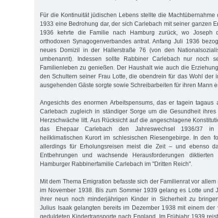
Für die Kontinuität jüdischen Lebens stellte die Machtübernahme 
1933 eine Bedrohung dar, der sich Carlebach mit seiner ganzen E
1936 kehrte die Familie nach Hamburg zurück, wo Joseph d
orthodoxen Synagogenverbandes antrat. Anfang Juli 1936 bezog
neues Domizil in der Hallerstraße 76 (von den Nationalsoziali
umbenannt). Indessen sollte Rabbiner Carlebach nur noch sel
Familienleben zu genießen. Der Haushalt wie auch die Erziehung 
den Schultern seiner Frau Lotte, die obendrein für das Wohl der 
ausgehenden Gäste sorgte sowie Schreibarbeiten für ihren Mann er
Angesichts des enormen Arbeitspensums, das er tagein tagaus ab
Carlebach zugleich in ständiger Sorge um die Gesundheit ihres
Herzschwäche litt. Aus Rücksicht auf die angeschlagene Konstitut
das Ehepaar Carlebach den Jahreswechsel 1936/37 in
heilklimatischen Kurort im schlesischen Riesengebirge. In den f
allerdings für Erholungsreisen meist die Zeit – und ebenso 
Entbehrungen und wachsende Herausforderungen diktierten 
Hamburger Rabbinerfamilie Carlebach im "Dritten Reich".
Mit dem Thema Emigration befasste sich der Familienrat vor alle
im November 1938. Bis zum Sommer 1939 gelang es Lotte und J
ihrer neun noch minderjährigen Kinder in Sicherheit zu bringe
Julius Isaak gelangten bereits im Dezember 1938 mit einem de
geduldeten Kindertransporte nach England. Im Frühjahr 1939 reist