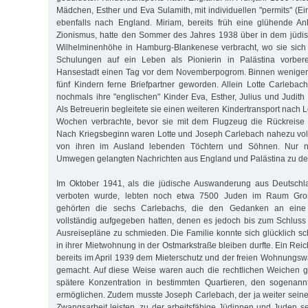
Mädchen, Esther und Eva Sulamith, mit individuellen "permits" (
ebenfalls nach England. Miriam, bereits früh eine glühende An
Zionismus, hatte den Sommer des Jahres 1938 über in dem jüd
Wilhelminenhöhe in Hamburg-Blankenese verbracht, wo sie sich i
Schulungen auf ein Leben als Pionierin in Palästina vorberei
Hansestadt einen Tag vor dem Novemberpogrom. Binnen weniger
fünf Kindern ferne Briefpartner geworden. Allein Lotte Carleba
nochmals ihre "englischen" Kinder Eva, Esther, Julius und Judith
Als Betreuerin begleitete sie einen weiteren Kindertransport nach
Wochen verbrachte, bevor sie mit dem Flugzeug die Rückreise
Nach Kriegsbeginn waren Lotte und Joseph Carlebach nahezu vol
von ihren im Ausland lebenden Töchtern und Söhnen. Nur n
Umwegen gelangten Nachrichten aus England und Palästina zu den
Im Oktober 1941, als die jüdische Auswanderung aus Deutschl
verboten wurde, lebten noch etwa 7500 Juden im Raum Gro
gehörten die sechs Carlebachs, die den Gedanken an eine 
vollständig aufgegeben hatten, denen es jedoch bis zum Schluss 
Ausreisepläne zu schmieden. Die Familie konnte sich glücklich sc
in ihrer Mietwohnung in der Ostmarkstraße bleiben durfte. Ein Rei
bereits im April 1939 dem Mieterschutz und der freien Wohnungsw
gemacht. Auf diese Weise waren auch die rechtlichen Weichen g
spätere Konzentration in bestimmten Quartieren, den sogenan
ermöglichen. Zudem musste Joseph Carlebach, der ja weiter seine
Zwangsarbeit leisten, zu der arbeitsfähige Jüdinnen und Juden 