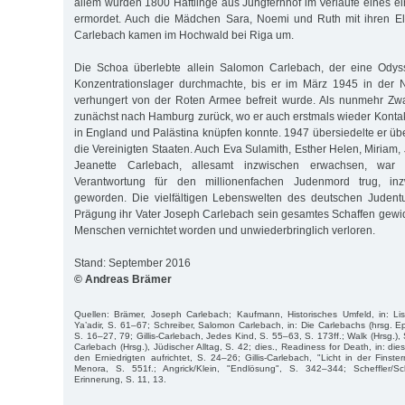
allem wurden 1800 Häftlinge aus Jungfernhof im Verlaufe eines ei
ermordet. Auch die Mädchen Sara, Noemi und Ruth mit ihren El
Carlebach kamen im Hochwald bei Riga um.
Die Schoa überlebte allein Salomon Carlebach, der eine Odys
Konzentrationslager durchmachte, bis er im März 1945 in der
verhungert von der Roten Armee befreit wurde. Als nunmehr Zwa
zunächst nach Hamburg zurück, wo er auch erstmals wieder Konta
in England und Palästina knüpfen konnte. 1947 übersiedelte er üb
die Vereinigten Staaten. Auch Eva Sulamith, Esther Helen, Miriam, 
Jeanette Carlebach, allesamt inzwischen erwachsen, wa
Verantwortung für den millionenfachen Judenmord trug, in
geworden. Die vielfältigen Lebenswelten des deutschen Judentu
Prägung ihr Vater Joseph Carlebach sein gesamtes Schaffen gewid
Menschen vernichtet worden und unwiederbringlich verloren.
Stand: September 2016
© Andreas Brämer
Quellen: Brämer, Joseph Carlebach; Kaufmann, Historisches Umfeld, in: Lis
Ya’adir, S. 61–67; Schreiber, Salomon Carlebach, in: Die Carlebachs (hrsg. E
S. 16–27, 79; Gillis-Carlebach, Jedes Kind, S. 55–63, S. 173ff.; Walk (Hrsg.), 
Carlebach (Hrsg.), Jüdischer Alltag, S. 42; dies., Readiness for Death, in: die
den Erniedrigten aufrichtet, S. 24–26; Gillis-Carlebach, "Licht in der Finstern
Menora, S. 551f.; Angrick/Klein, "Endlösung", S. 342–344; Scheffler/Sc
Erinnerung, S. 11, 13.