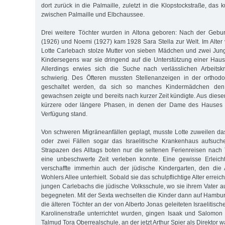
dort zurück in die Palmaille, zuletzt in die Klopstockstraße, das
zwischen Palmaille und Elbchaussee.
Drei weitere Töchter wurden in Altona geboren: Nach der Gebur
(1926) und Noemi (1927) kam 1928 Sara Stella zur Welt. Im Alter
Lotte Carlebach stolze Mutter von sieben Mädchen und zwei Jun
Kindersegens war sie dringend auf die Unterstützung einer Haus
Allerdings erwies sich die Suche nach verlässlichen Arbeits
schwierig. Des Öfteren mussten Stellenanzeigen in der orthod
geschaltet werden, da sich so manches Kindermädchen den 
gewachsen zeigte und bereits nach kurzer Zeit kündigte. Aus dies
kürzere oder längere Phasen, in denen der Dame des Hauses g
Verfügung stand.
Von schweren Migräneanfällen geplagt, musste Lotte zuweilen das
oder zwei Fällen sogar das Israelitische Krankenhaus aufsuc
Strapazen des Alltags boten nur die seltenen Ferienreisen nac
eine unbeschwerte Zeit verleben konnte. Eine gewisse Erleich
verschaffte immerhin auch der jüdische Kindergarten, den die 
Wohlers Allee unterhielt. Sobald sie das schulpflichtige Alter erreic
jungen Carlebachs die jüdische Volksschule, wo sie ihrem Vater a
begegneten. Mit der Sexta wechselten die Kinder dann auf Hamb
die älteren Töchter an der von Alberto Jonas geleiteten Israelitisc
Karolinenstraße unterrichtet wurden, gingen Isaak und Salomon 
Talmud Tora Oberrealschule, an der jetzt Arthur Spier als Direktor wa