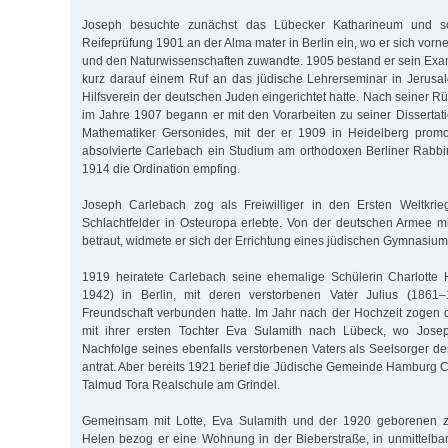
Joseph besuchte zunächst das Lübecker Katharineum und sc
Reifeprüfung 1901 an der Alma mater in Berlin ein, wo er sich vor
und den Naturwissenschaften zuwandte. 1905 bestand er sein Exa
kurz darauf einem Ruf an das jüdische Lehrerseminar in Jerusa
Hilfsverein der deutschen Juden eingerichtet hatte. Nach seiner Rü
im Jahre 1907 begann er mit den Vorarbeiten zu seiner Dissertat
Mathematiker Gersonides, mit der er 1909 in Heidelberg promov
absolvierte Carlebach ein Studium am orthodoxen Berliner Rabb
1914 die Ordination empfing.
Joseph Carlebach zog als Freiwilliger in den Ersten Weltkrie
Schlachtfelder in Osteuropa erlebte. Von der deutschen Armee 
betraut, widmete er sich der Errichtung eines jüdischen Gymnasiu
1919 heiratete Carlebach seine ehemalige Schülerin Charlotte
1942) in Berlin, mit deren verstorbenen Vater Julius (1861
Freundschaft verbunden hatte. Im Jahr nach der Hochzeit zogen
mit ihrer ersten Tochter Eva Sulamith nach Lübeck, wo Jose
Nachfolge seines ebenfalls verstorbenen Vaters als Seelsorger 
antrat. Aber bereits 1921 berief die Jüdische Gemeinde Hamburg C
Talmud Tora Realschule am Grindel.
Gemeinsam mit Lotte, Eva Sulamith und der 1920 geborenen zw
Helen bezog er eine Wohnung in der Bieberstraße, in unmittelb