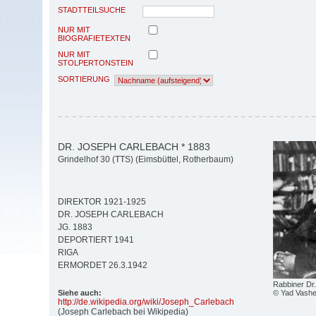
STADTTEILSUCHE
NUR MIT
BIOGRAFIETEXTEN
NUR MIT
STOLPERTONSTEIN
SORTIERUNG
DR. JOSEPH CARLEBACH * 1883
Grindelhof 30 (TTS) (Eimsbüttel, Rotherbaum)
DIREKTOR 1921-1925
DR. JOSEPH CARLEBACH
JG. 1883
DEPORTIERT 1941
RIGA
ERMORDET 26.3.1942
Rabbiner Dr
© Yad Vashe
Siehe auch:
http:/
/
de.wikipedia.org/
wiki/
Joseph_Carlebach
(Joseph Carlebach bei Wikipedia)