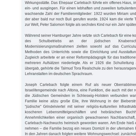
Wirkungsstätte. Das Ehepaar Carlebach führte ein offenes Haus, i
ein- und ausgingen. Für einen lebhaften und zuweilen turbulenten
wachsende Zahl der Familienmitglieder: 1922 wurden Miriam und
der aber bald nur noch Buli gerufen wurde. 1924 kam die vierte T
zur Welt, Peter Salomon folgte als sechstes Kind nur ein Jahr später
Während seiner Hamburger Jahre setzte sich Carlebach für eine k
des Schulbetriebs an der jüdischen Knabensc
Modernisierungsmaßnahmen zielten sowohl auf das Curricul
Methoden des Unterrichts sowie die Einrichtung und Ausstattun
Zugleich arbeitete er an einer Reformpädagogik für das traditione
mehreren Aufsätzen niederlegte. Als er 1926 die Schulleitung
übergab, gehörte die Talmud Tora Realschule zu den herausrage
Lehranstalten im deutschen Sprachraum.
Joseph Carlebach folgte einem Ruf als neuer Oberrabbine
Israelitengemeinde nach Altona, eine Funktion, die auch mit der r
die Jüdischen Gemeinden in Schleswig-Holstein verbunden war. 
Familie keine allzu große Eile, ihre Wohnung in der Biebers
"jüdische" Grindelviertel mit seiner religiös-kulturellen Infrastru
koscheren Lebensmittelgeschäften und hebräischen Buch
Annehmlichkeiten einer organisch gewachsenen Nachbarschaft,
Carlebach-Nachwuchs heimisch geworden waren. Am Ende hieß e
nehmen – die Familie bezog ein neues Domizil in der ufernahen P
In den Jahren danach folgten weitere Wohnungswechsel: zunächst 