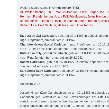
Weitere Stolpersteine in
Grindelhof 30 (TTS)
:
Dr. Walter Bacher
,
Emil Emanuel Badrian
,
Asriel Brager
,
Ilse Br
Hermann Freudenberger
,
Josua Falk Friedlaender
,
Julius Hamburg
Bertha Hirsch
,
Leopold Hirsch
,
Dr. Alberto Jonas
,
Benno Kesstec
Richard Levi
,
Emil Nachum
,
Mathias Stein
,
Artur Toczek
Dr. Joseph Zwi Carlebach,
geb. am 30.1.1883 in Lübeck, deporti
Riga-Jungfernhof, ermordet am 26.3.1942
Charlotte Helene (Lotte) Carlebach,
geb. Preuß, geb. am 16.12.190
am 6.12.1941 nach Riga-Jungfernhof, ermordet am 26.3.1942
Ruth Rosa Cilly (Ruthi) Carlebach,
geb. am 11.8.1926 in Altona, d
nach Riga-Jungfernhof, ermordet am 26.3.1942
Noemi Carlebach,
geb. am 24.10.1927 in Altona, deportiert am
Jungfernhof, ermordet am 26.3.1942
Sara Stella Baby Carlebach,
geb. am 24.12.1928 in Altona, deport
Riga-Jungfernhof, ermordet am 26.3.1942
Hallerstraße 76
Joseph Hirsch (Zwi) Carlebach wurde am 30.1.1883 in Lübeck 
Carlebach geht vermutlich auf die Bezeichnungen der Orte Gr
zurück, zwei kleine pfälzische Weinbaugemeinden unweit von Gr
badischen Aktenüberlieferungen fand "Carlebach" als jüdischer Fa