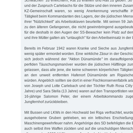
Schwachen" zu erleichtern, Rat zu erteilen und Halt zu geben. So
und der Zuspruch Carlebachs für die Stütze und den inneren Zusa
KZ-Gemeinschaft waren, so wenig Anerkennung verschaffte i
Tätigkeit beim Kommandanten des Lagers, der die jüdischen Men
ihrer "Nützlichkeit" als Arbeitssklaven beurteilte. Mit seinen 59 J
zu den älteren Gefangenen, die nicht gewinnbringend ausgebeut
für die deshalb in den Augen der SS-Bewacher kein Platz auf de
und ihre Mütter galten als "untauglich" für den Arbeitseinsatz in der
Bereits im Februar 1942 waren Kranke und Sieche aus Jungfernh
wenig später ermordet worden. Eine wirkliche Zäsur in der Geschi
sich jedoch während der "Aktion Dünamünde" im darauffolgend
perfiden Täuschungsmanöver wurden die jüdischen Häftlinge zu
gelassen, dass alle jene, die keine schweren körperlichen Tätigkei
an den unweit entfernten Hafenort Dünamünde am Rigaische
würden. Angeblich sollten sie dort in einer Fischkonservenfabrik a
von Joseph und Lotte Carlebach und der Töchter Ruth Rosa Cilly
Jahre) und Sara Stella (13 Jahre) waren auf den Transportlisten ver
16-jährige Salomon Peter, der einem Arbeitskommando zugete
Jungfernhof zurückbleiben.
Mit Bussen und LKWs in den Hochwald bei Riga verfrachtet, wurd
ausgehobene Gruben getrieben, wo ein lettisches Erschießun
Maschinengewehrfeuer nahm. Angehörige des SD befehligten die Bl
auch selbst ihre Waffen zückten und auf die unschuldigen Mensche