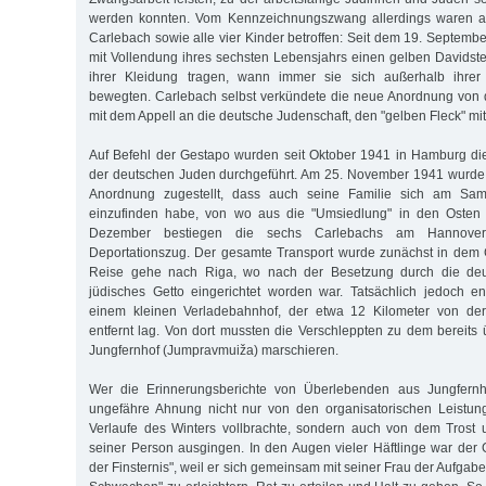
werden konnten. Vom Kennzeichnungszwang allerdings waren a
Carlebach sowie alle vier Kinder betroffen: Seit dem 19. Septem
mit Vollendung ihres sechsten Lebensjahrs einen gelben Davidster
ihrer Kleidung tragen, wann immer sie sich außerhalb ihre
bewegten. Carlebach selbst verkündete die neue Anordnung von 
mit dem Appell an die deutsche Judenschaft, den "gelben Fleck" mit 
Auf Befehl der Gestapo wurden seit Oktober 1941 in Hamburg di
der deutschen Juden durchgeführt. Am 25. November 1941 wurde
Anordnung zugestellt, dass auch seine Familie sich am Sa
einzufinden habe, von wo aus die "Umsiedlung" in den Osten e
Dezember bestiegen die sechs Carlebachs am Hannove
Deportationszug. Der gesamte Transport wurde zunächst in dem 
Reise gehe nach Riga, wo nach der Besetzung durch die de
jüdisches Getto eingerichtet worden war. Tatsächlich jedoch en
einem kleinen Verladebahnhof, der etwa 12 Kilometer von der 
entfernt lag. Von dort mussten die Verschleppten zu dem bereits ü
Jungfernhof (Jumpravmuiža) marschieren.
Wer die Erinnerungsberichte von Überlebenden aus Jungfernho
ungefähre Ahnung nicht nur von den organisatorischen Leistun
Verlaufe des Winters vollbrachte, sondern auch von dem Trost 
seiner Person ausgingen. In den Augen vieler Häftlinge war der G
der Finsternis", weil er sich gemeinsam mit seiner Frau der Aufgab