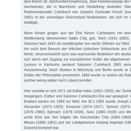
dem frühen 18. Jahrhundert Erwähnung. Zwei Familienzweige der 
nachweisen, die in Mannheim und Heidelberg siedelten. Sta
Rabbinerdynastie Carlebach war Josephs Großvater Hirsch Jos
1881) in der vormaligen Reichsstadt Heidelsheim, der sich im 
betätigte.
Neun Kinder gingen aus der Ehe Hirsch Carlebachs mit sein
Württemberg stammenden Gattin Cilly, geb. Stern (1811–1883), 
Salomon kam 1845 als zweitjüngster von sechs Söhnen zur Welt.
ihn nach dem Besuch der örtlichen jüdischen Volksschule ans 
führte, veranschaulicht auch das wachsende Bestreben der deut
sich durch den Zugang zur europäischen Kultur der allgemeinen
Lyceum in Karlsruhe bestand Salomon Carlebach 1865 seine
Auszeichnung. Nach Studien in Würzburg und Berlin wurde er 
Doktor der Philosophie promoviert. 1869 wurde er zudem als Rabb
solcher wenig später nach Lübeck berufen.
Hier verlobte er sich 1871 mit Esther Adler (1853–1920), der Toch
Vorgängers. Esther und Salomon Carlebachs Ehe war gesegnet: 
Knaben kamen bis 1889 zur Welt. Am 30.1.1883 wurde Joseph Z
Alexander (1872–1925), Emanuel (1874–1927), Simson (1875–1
(1876–1960), Ephraim (1879–1936), Sara (1880–1928) und M
achte Kind war. Ihm folgten die Geschwister Cilly (1884–1968
Miriam (1888–1962) und der Letztgeborene Hartwig Naphtali (18
Dutzend komplett war.