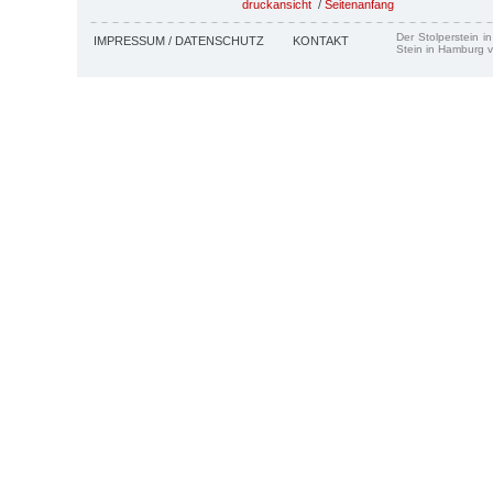
druckansicht
/
Seitenanfang
Der Stolperstein i
IMPRESSUM / DATENSCHUTZ
KONTAKT
Stein in Hamburg v