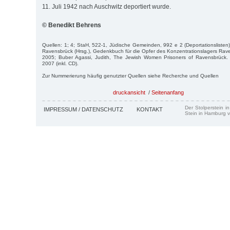
11. Juli 1942 nach Auschwitz deportiert wurde.
© Benedikt Behrens
Quellen: 1; 4; StaH, 522-1, Jüdische Gemeinden, 992 e 2 (Deportationsliste
Ravensbrück (Hrsg.), Gedenkbuch für die Opfer des Konzentrationslagers Rav
2005; Buber Agassi, Judith, The Jewish Women Prisoners of Ravensbrück
2007 (inkl. CD).
Zur Nummerierung häufig genutzter Quellen siehe Recherche und Quellen
druckansicht
/
Seitenanfang
Der Stolperstein i
IMPRESSUM / DATENSCHUTZ
KONTAKT
Stein in Hamburg v