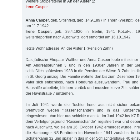
Weitere Stolpersteine in
An der Alster 1
:
Irene Casper
Anna Casper,
geb. Sittenfeld, geb. 14.9.1897 in Thorn (Westpr.), d
am 11.7.1942
Irene Casper,
geb. 29.4.1920 in Berlin, 1941 KoLaFu, 19
weiterdeportiert nach Auschwitz, dort ermordet am 16.10.1942
letzte Wohnadresse: An der Alster 1 (Pension Zahn)
Das jüdische Ehepaar Walther und Anna Casper lebte mit seiner 
Am Andreasbrunnen 3 und in den 1930er Jahren in der Sier
schließlich spätestens 1938 in die Pension der Witwe B. Zahn in die
in St. Georg umzog. Die Familie wohnte dort bis zum Dezember 1
Vater sich entschloss, nach Honduras auszuwandern. Frau und T
Haushilfe arbeitete, blieben zurück und mussten kurze Zeit späte
der Haynstraße 7 umziehen.
Im Juli 1941 wurde die Tochter Irene aus nicht sicher bekan
(vermutlich wegen "Rassenschande") und in das Konzentrati
eingewiesen. Von hier aus schickte man sie im Juni 1942 ins KZ R
dem Verfolgungsgrund "Rassenschande" registriert war und deporti
nach Auschwitz, wo sie am 16. Oktober 1942 ermordet wurde. Ih
die Hamburger NS-Behörden im November 1941 zunächst in das
Schäferkamp 32 und später in das in der Schlachterstraße 40 einz