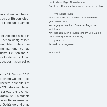
Łódź, Minsk, Riga, Theresienstadt,
Auschwitz, Chelmno, Majdanek, Sobibor, Treblinka ..
Wir suchen euch,
in und seiner Ehefrau
deren Namen in den Archiven und im Himmel
arburger Bürgermeister
geschrieben sind.
 der Lüneburger Straße,
Wir begegnen euch an Orten der Angst und
Verfolgung,
wir erkennen euch in euren Kindern und Enkeln.
t. Sie lebte später in
Die Steine sprechen von euch,
en. Ebenso wenig wissen
jeden Tag.
nung Adolf Hitlers zum
Ihr seid nicht vergessen.
gung litt, und ob sie
Inge Grolle
suchte, Deutschland zu
ts für deutsche Juden
n gegeben haben sollte,
ie am 18. Oktober 1941
eportiert wurden. Eine
beitete, erinnerte sich
e SS hatte ihre offenen
ur Schwache und Kinder
adt laufen. Es regnete
sauberen Personenwagen
ne Gedränge und ohne