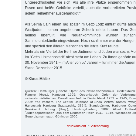
Ungerechtigkeiten vor sich. Als alle ihre Plätze eingenommen 
Essen und heiße Getränke verteilt; auch die vorbereiteten Prov
jedem Teilnehmer ausgehändigt."
Als Selma Cain einen Tag später im Getto Lodz eintraf, dürfte auch
Westjuden – einen ungeheuren Schock erlebt haben. Das Gett
heillos überfüllt. Alle Neuankömmlinge wurden zunächs
Sammelunterkünfte eingewiesen. Noch schlimmer war der Hunger, de
und speziell den älteren Menschen die letzte Kraft raubte.
Mehr als ein Viertel der Berliner Jüdinnen und Juden war sechs Mo
im "Getto Litzmannstadt" nicht mehr am Leben. Zu ihnen gehörte a
30. November 1941 – im Alter von 57 Jahren – für immer die Augen 
Stand Dezember 2015
© Klaus Möller
Quellen: Hamburger jüdische Opfer des Nationalsozialismus. Gedenkbuch
Flamme (Hrsg.), Hamburg 1995; Gedenkbuch. Opfer der Verfolgun
nationalsozialistischen Gewaltherrschaft in Deutschland 1933 – 1945, Bund
2006; Yad Vashem. The Central Database of Shoa Victims´ Names: www.
Hansestadt Hamburg Staatsarchiv, 332-5. Standesämter; Harburger Opfer 
Bezirksamt Harburg (Hrsg.), Hamburg-Harburg 2002; Alfred Gottwa
`Judendeportationen´ aus dem Deutschen Reich 1941 - 1945, Wiesbaden 20
Getto Litzmannstadt, Göttingen 2006.
druckansicht
/
Seitenanfang
Der Stolperstein i