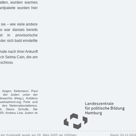
hatten, wurden warmes
iantpakete wurden hier
 sie – wie viele andere
o war damals bereits
t in provisorische
r sich bald einstellte
nate nach ihrer Ankunft
uch Selma Cain, die am
schloss.
, Jürgen Sielemann, Paul
g der Juden unter der
esarchiv (Hrsg.), Koblenz
yadvashem.org; Freie und
des Nationalsozialismus,
ld, Diana Schulle, Die
05; Andrea Löw, Juden im
n der Kopfgrafik wurde am 29. März 2005 als 1000ster
Stand: 03.12.201