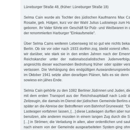
Lüneburger Straße 48, (früher: Lüneburger Straße 18)
Selma Cain wurde als Tochter des jüdischen Kaufmanns Max Ca
Rosalie, geb. Hütgen, kurz vor der Wahl Julius Ludowiegs zum H
geboren. Ihr Vater führte ein Geschäft für Putz- und Weißwaren in
der renommierten Harburger "Einkaufsmeile".
Über Selma Cains weiteren Lebensweg ist so gut wie nichts bekann
Berlin. Ob sie vor oder nach 1933 dorthin zog, bleibt vorerst off
wir darüber, wie stark sie in den ersten Jahren nach der Ernen
Reichskanzler unter der nationalsozialistischen Judenverfol
angesichts dieser wachsenden Bedrohung früher oder später ver
verlassen. Die Verhängung des endgültigen Auswanderungsverbo
im Oktober 1941 setzte allen derartigen Plänen, falls es sie den
sowieso ein jähes Ende.
Selma Cain gehörte zu den 1082 Berliner Jüdinnen und Juden, d
mit dem ersten Transport aus der Reichshauptstadt nach Lodz d
Zeitzeugin, die damals im Dienst der jüdischen Gemeinde Berlins ar
später an die Abreise der Betroffenen vom Bahnhof Grunewald: "Di
Lastwagen vorfahren lassen, […] diese Lastwagen durften aber n
benutzen, alle anderen mussten in einem langen Zug durch die St
[…] in Strömen; die Verladung in alten, aber ordentlichen und 
nach einem von der Gemeinde ausgearbeiteten System ging oh