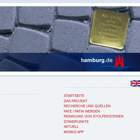
STARTSEITE
DAS PROJEKT
RECHERCHE UND QUELLEN
PATE / PATIN WERDEN
REINIGUNG VON STOLPERSTEINEN
STANDPUNKTE
AKTUELL
MOBILE APP