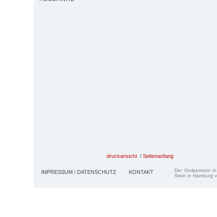
druckansicht
/
Seitenanfang
Der Stolperstein i
IMPRESSUM / DATENSCHUTZ
KONTAKT
Stein in Hamburg v