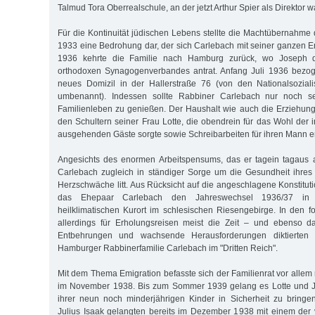
Talmud Tora Oberrealschule, an der jetzt Arthur Spier als Direktor wa
Für die Kontinuität jüdischen Lebens stellte die Machtübernahme 
1933 eine Bedrohung dar, der sich Carlebach mit seiner ganzen E
1936 kehrte die Familie nach Hamburg zurück, wo Joseph d
orthodoxen Synagogenverbandes antrat. Anfang Juli 1936 bezog
neues Domizil in der Hallerstraße 76 (von den Nationalsoziali
umbenannt). Indessen sollte Rabbiner Carlebach nur noch sel
Familienleben zu genießen. Der Haushalt wie auch die Erziehung 
den Schultern seiner Frau Lotte, die obendrein für das Wohl der 
ausgehenden Gäste sorgte sowie Schreibarbeiten für ihren Mann er
Angesichts des enormen Arbeitspensums, das er tagein tagaus ab
Carlebach zugleich in ständiger Sorge um die Gesundheit ihres
Herzschwäche litt. Aus Rücksicht auf die angeschlagene Konstitut
das Ehepaar Carlebach den Jahreswechsel 1936/37 in
heilklimatischen Kurort im schlesischen Riesengebirge. In den f
allerdings für Erholungsreisen meist die Zeit – und ebenso 
Entbehrungen und wachsende Herausforderungen diktierten 
Hamburger Rabbinerfamilie Carlebach im "Dritten Reich".
Mit dem Thema Emigration befasste sich der Familienrat vor alle
im November 1938. Bis zum Sommer 1939 gelang es Lotte und J
ihrer neun noch minderjährigen Kinder in Sicherheit zu bringe
Julius Isaak gelangten bereits im Dezember 1938 mit einem de