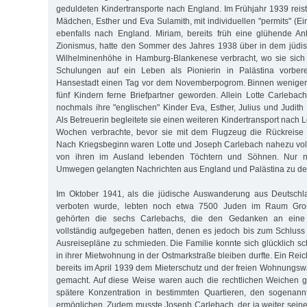
geduldeten Kindertransporte nach England. Im Frühjahr 1939 reist
Mädchen, Esther und Eva Sulamith, mit individuellen "permits" (
ebenfalls nach England. Miriam, bereits früh eine glühende An
Zionismus, hatte den Sommer des Jahres 1938 über in dem jüd
Wilhelminenhöhe in Hamburg-Blankenese verbracht, wo sie sich i
Schulungen auf ein Leben als Pionierin in Palästina vorberei
Hansestadt einen Tag vor dem Novemberpogrom. Binnen weniger
fünf Kindern ferne Briefpartner geworden. Allein Lotte Carleba
nochmals ihre "englischen" Kinder Eva, Esther, Julius und Judith
Als Betreuerin begleitete sie einen weiteren Kindertransport nach
Wochen verbrachte, bevor sie mit dem Flugzeug die Rückreise
Nach Kriegsbeginn waren Lotte und Joseph Carlebach nahezu vol
von ihren im Ausland lebenden Töchtern und Söhnen. Nur n
Umwegen gelangten Nachrichten aus England und Palästina zu den
Im Oktober 1941, als die jüdische Auswanderung aus Deutschl
verboten wurde, lebten noch etwa 7500 Juden im Raum Gro
gehörten die sechs Carlebachs, die den Gedanken an eine 
vollständig aufgegeben hatten, denen es jedoch bis zum Schluss 
Ausreisepläne zu schmieden. Die Familie konnte sich glücklich sc
in ihrer Mietwohnung in der Ostmarkstraße bleiben durfte. Ein Rei
bereits im April 1939 dem Mieterschutz und der freien Wohnungsw
gemacht. Auf diese Weise waren auch die rechtlichen Weichen g
spätere Konzentration in bestimmten Quartieren, den sogenan
ermöglichen. Zudem musste Joseph Carlebach, der ja weiter seine