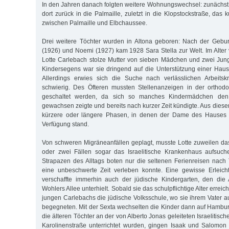
In den Jahren danach folgten weitere Wohnungswechsel: zunächst 
dort zurück in die Palmaille, zuletzt in die Klopstockstraße, das
zwischen Palmaille und Elbchaussee.
Drei weitere Töchter wurden in Altona geboren: Nach der Gebur
(1926) und Noemi (1927) kam 1928 Sara Stella zur Welt. Im Alter
Lotte Carlebach stolze Mutter von sieben Mädchen und zwei Jun
Kindersegens war sie dringend auf die Unterstützung einer Haus
Allerdings erwies sich die Suche nach verlässlichen Arbeits
schwierig. Des Öfteren mussten Stellenanzeigen in der orthod
geschaltet werden, da sich so manches Kindermädchen den 
gewachsen zeigte und bereits nach kurzer Zeit kündigte. Aus dies
kürzere oder längere Phasen, in denen der Dame des Hauses g
Verfügung stand.
Von schweren Migräneanfällen geplagt, musste Lotte zuweilen das
oder zwei Fällen sogar das Israelitische Krankenhaus aufsuc
Strapazen des Alltags boten nur die seltenen Ferienreisen nac
eine unbeschwerte Zeit verleben konnte. Eine gewisse Erleich
verschaffte immerhin auch der jüdische Kindergarten, den die 
Wohlers Allee unterhielt. Sobald sie das schulpflichtige Alter erreic
jungen Carlebachs die jüdische Volksschule, wo sie ihrem Vater a
begegneten. Mit der Sexta wechselten die Kinder dann auf Hamb
die älteren Töchter an der von Alberto Jonas geleiteten Israelitisc
Karolinenstraße unterrichtet wurden, gingen Isaak und Salomon 