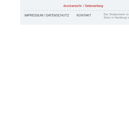
druckansicht
/
Seitenanfang
Der Stolperstein i
IMPRESSUM / DATENSCHUTZ
KONTAKT
Stein in Hamburg v