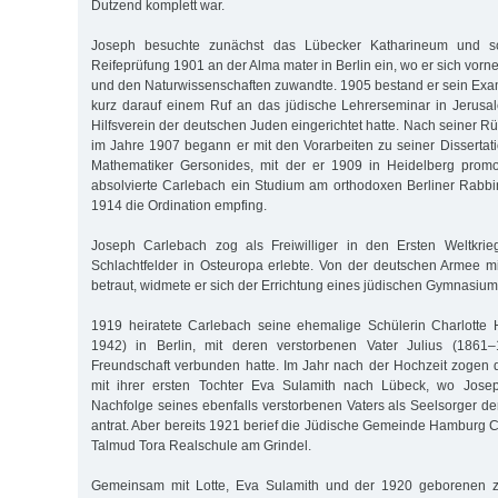
Dutzend komplett war.
Joseph besuchte zunächst das Lübecker Katharineum und sc
Reifeprüfung 1901 an der Alma mater in Berlin ein, wo er sich vor
und den Naturwissenschaften zuwandte. 1905 bestand er sein Exa
kurz darauf einem Ruf an das jüdische Lehrerseminar in Jerusa
Hilfsverein der deutschen Juden eingerichtet hatte. Nach seiner Rü
im Jahre 1907 begann er mit den Vorarbeiten zu seiner Dissertat
Mathematiker Gersonides, mit der er 1909 in Heidelberg promov
absolvierte Carlebach ein Studium am orthodoxen Berliner Rabb
1914 die Ordination empfing.
Joseph Carlebach zog als Freiwilliger in den Ersten Weltkrie
Schlachtfelder in Osteuropa erlebte. Von der deutschen Armee 
betraut, widmete er sich der Errichtung eines jüdischen Gymnasiu
1919 heiratete Carlebach seine ehemalige Schülerin Charlotte
1942) in Berlin, mit deren verstorbenen Vater Julius (1861
Freundschaft verbunden hatte. Im Jahr nach der Hochzeit zogen
mit ihrer ersten Tochter Eva Sulamith nach Lübeck, wo Jose
Nachfolge seines ebenfalls verstorbenen Vaters als Seelsorger 
antrat. Aber bereits 1921 berief die Jüdische Gemeinde Hamburg C
Talmud Tora Realschule am Grindel.
Gemeinsam mit Lotte, Eva Sulamith und der 1920 geborenen zw