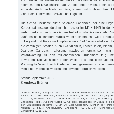
auch selbst ihre Waffen zückten und auf die unschuldigen Mensche
allem wurden 1800 Häftlinge aus Jungfernhof im Verlaufe eines ei
ermordet. Auch die Mädchen Sara, Noemi und Ruth mit ihren El
Carlebach kamen im Hochwald bei Riga um.
Die Schoa überlebte allein Salomon Carlebach, der eine Odys
Konzentrationslager durchmachte, bis er im März 1945 in der
verhungert von der Roten Armee befreit wurde. Als nunmehr Zwa
zunächst nach Hamburg zurück, wo er auch erstmals wieder Konta
in England und Palästina knüpfen konnte. 1947 übersiedelte er üb
die Vereinigten Staaten. Auch Eva Sulamith, Esther Helen, Miriam, 
Jeanette Carlebach, allesamt inzwischen erwachsen, wa
Verantwortung für den millionenfachen Judenmord trug, in
geworden. Die vielfältigen Lebenswelten des deutschen Judentu
Prägung ihr Vater Joseph Carlebach sein gesamtes Schaffen gewid
Menschen vernichtet worden und unwiederbringlich verloren.
Stand: September 2016
© Andreas Brämer
Quellen: Brämer, Joseph Carlebach; Kaufmann, Historisches Umfeld, in: Lis
Ya’adir, S. 61–67; Schreiber, Salomon Carlebach, in: Die Carlebachs (hrsg. E
S. 16–27, 79; Gillis-Carlebach, Jedes Kind, S. 55–63, S. 173ff.; Walk (Hrsg.), 
Carlebach (Hrsg.), Jüdischer Alltag, S. 42; dies., Readiness for Death, in: die
den Erniedrigten aufrichtet, S. 24–26; Gillis-Carlebach, "Licht in der Finstern
Menora, S. 551f.; Angrick/Klein, "Endlösung", S. 342–344; Scheffler/Sc
Erinnerung, S. 11, 13.