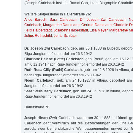
(Joseph Carlebach Institut - Ramat Gan, Israel Biographie Charlott
Weitere Stolpersteine in
Hallerstraße 76
:
Alice Baruch
,
Sara Carlebach
,
Dr. Joseph Zwi Carlebach
,
No
Carlebach
,
Margarethe Dammann
,
Gertrud Dammann
,
Charlotte 
Felix Halberstadt
,
Josabeth Halberstadt
,
Elsa Meyer
,
Margarethe M
Julius Rothschild
,
Jente Schlüter
Dr. Joseph Zwi Carlebach,
geb. am 30.1.1883 in Lübeck, deporti
Riga-Jungfernhof, ermordet am 26.3.1942
Charlotte Helene (Lotte) Carlebach,
geb. Preuß, geb. am 16.12.190
am 6.12.1941 nach Riga-Jungfernhof, ermordet am 26.3.1942
Ruth Rosa Cilly (Ruthi) Carlebach,
geb. am 11.8.1926 in Altona, d
nach Riga-Jungfernhof, ermordet am 26.3.1942
Noemi Carlebach,
geb. am 24.10.1927 in Altona, deportiert am
Jungfernhof, ermordet am 26.3.1942
Sara Stella Baby Carlebach,
geb. am 24.12.1928 in Altona, deport
Riga-Jungfernhof, ermordet am 26.3.1942
Hallerstraße 76
Joseph Hirsch (Zwi) Carlebach wurde am 30.1.1883 in Lübeck 
Carlebach geht vermutlich auf die Bezeichnungen der Orte Gr
zurück, zwei kleine pfälzische Weinbaugemeinden unweit von Gr