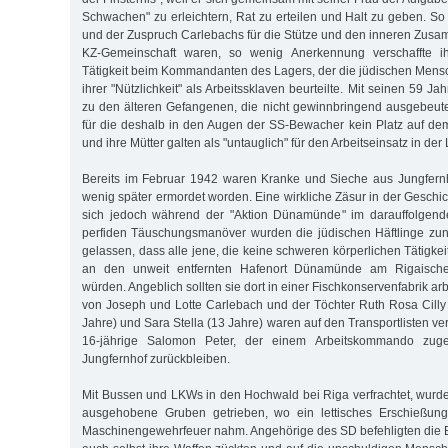
Schwachen" zu erleichtern, Rat zu erteilen und Halt zu geben. So
und der Zuspruch Carlebachs für die Stütze und den inneren Zusa
KZ-Gemeinschaft waren, so wenig Anerkennung verschaffte i
Tätigkeit beim Kommandanten des Lagers, der die jüdischen Men
ihrer "Nützlichkeit" als Arbeitssklaven beurteilte. Mit seinen 59 J
zu den älteren Gefangenen, die nicht gewinnbringend ausgebeut
für die deshalb in den Augen der SS-Bewacher kein Platz auf de
und ihre Mütter galten als "untauglich" für den Arbeitseinsatz in der
Bereits im Februar 1942 waren Kranke und Sieche aus Jungfernh
wenig später ermordet worden. Eine wirkliche Zäsur in der Geschi
sich jedoch während der "Aktion Dünamünde" im darauffolgend
perfiden Täuschungsmanöver wurden die jüdischen Häftlinge zu
gelassen, dass alle jene, die keine schweren körperlichen Tätigkei
an den unweit entfernten Hafenort Dünamünde am Rigaische
würden. Angeblich sollten sie dort in einer Fischkonservenfabrik a
von Joseph und Lotte Carlebach und der Töchter Ruth Rosa Cilly
Jahre) und Sara Stella (13 Jahre) waren auf den Transportlisten ver
16-jährige Salomon Peter, der einem Arbeitskommando zugete
Jungfernhof zurückbleiben.
Mit Bussen und LKWs in den Hochwald bei Riga verfrachtet, wurd
ausgehobene Gruben getrieben, wo ein lettisches Erschießun
Maschinengewehrfeuer nahm. Angehörige des SD befehligten die Bl