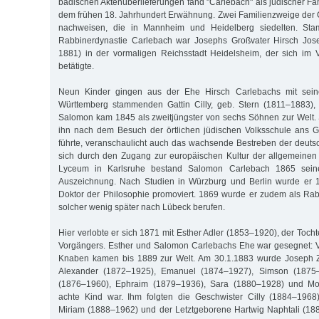
badischen Aktenüberlieferungen fand "Carlebach" als jüdischer Fa
dem frühen 18. Jahrhundert Erwähnung. Zwei Familienzweige der 
nachweisen, die in Mannheim und Heidelberg siedelten. Sta
Rabbinerdynastie Carlebach war Josephs Großvater Hirsch Jos
1881) in der vormaligen Reichsstadt Heidelsheim, der sich im 
betätigte.
Neun Kinder gingen aus der Ehe Hirsch Carlebachs mit sein
Württemberg stammenden Gattin Cilly, geb. Stern (1811–1883), 
Salomon kam 1845 als zweitjüngster von sechs Söhnen zur Welt.
ihn nach dem Besuch der örtlichen jüdischen Volksschule ans 
führte, veranschaulicht auch das wachsende Bestreben der deut
sich durch den Zugang zur europäischen Kultur der allgemeinen
Lyceum in Karlsruhe bestand Salomon Carlebach 1865 seine
Auszeichnung. Nach Studien in Würzburg und Berlin wurde er 
Doktor der Philosophie promoviert. 1869 wurde er zudem als Rabb
solcher wenig später nach Lübeck berufen.
Hier verlobte er sich 1871 mit Esther Adler (1853–1920), der Toch
Vorgängers. Esther und Salomon Carlebachs Ehe war gesegnet: 
Knaben kamen bis 1889 zur Welt. Am 30.1.1883 wurde Joseph Z
Alexander (1872–1925), Emanuel (1874–1927), Simson (1875–1
(1876–1960), Ephraim (1879–1936), Sara (1880–1928) und M
achte Kind war. Ihm folgten die Geschwister Cilly (1884–1968
Miriam (1888–1962) und der Letztgeborene Hartwig Naphtali (18