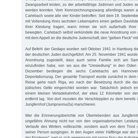
Zwangsarbeit leisten, zu der arbeitsfähige Jüdinnen und Juden 
werden konnten. Vom Kennzeichnungszwang allerdings waren a
Carlebach sowie alle vier Kinder betroffen: Seit dem 19. Septem
mit Vollendung ihres sechsten Lebensjahrs einen gelben Davidster
ihrer Kleidung tragen, wann immer sie sich außerhalb ihre
bewegten. Carlebach selbst verkündete die neue Anordnung von 
mit dem Appell an die deutsche Judenschaft, den "gelben Fleck" mit 
Auf Befehl der Gestapo wurden seit Oktober 1941 in Hamburg di
der deutschen Juden durchgeführt. Am 25. November 1941 wurde
Anordnung zugestellt, dass auch seine Familie sich am Sa
einzufinden habe, von wo aus die "Umsiedlung" in den Osten e
Dezember bestiegen die sechs Carlebachs am Hannove
Deportationszug. Der gesamte Transport wurde zunächst in dem 
Reise gehe nach Riga, wo nach der Besetzung durch die de
jüdisches Getto eingerichtet worden war. Tatsächlich jedoch en
einem kleinen Verladebahnhof, der etwa 12 Kilometer von der 
entfernt lag. Von dort mussten die Verschleppten zu dem bereits ü
Jungfernhof (Jumpravmuiža) marschieren.
Wer die Erinnerungsberichte von Überlebenden aus Jungfernho
ungefähre Ahnung nicht nur von den organisatorischen Leistun
Verlaufe des Winters vollbrachte, sondern auch von dem Trost 
seiner Person ausgingen. In den Augen vieler Häftlinge war der G
der Finsternis", weil er sich gemeinsam mit seiner Frau der Aufgab