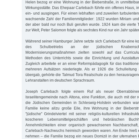
Helen bezog er eine Wohnung in der Bieberstraße, in unmittelb
Wirkungsstätte. Das Ehepaar Carlebach führte ein offenes Haus, i
ein- und ausgingen. Für einen lebhaften und zuweilen turbulenten
wachsende Zahl der Familienmitglieder: 1922 wurden Miriam und
der aber bald nur noch Buli gerufen wurde. 1924 kam die vierte T
zur Welt, Peter Salomon folgte als sechstes Kind nur ein Jahr später
Während seiner Hamburger Jahre setzte sich Carlebach für eine k
des Schulbetriebs an der jüdischen Knabensc
Modernisierungsmaßnahmen zielten sowohl auf das Curricul
Methoden des Unterrichts sowie die Einrichtung und Ausstattun
Zugleich arbeitete er an einer Reformpädagogik für das traditione
mehreren Aufsätzen niederlegte. Als er 1926 die Schulleitung
übergab, gehörte die Talmud Tora Realschule zu den herausrage
Lehranstalten im deutschen Sprachraum.
Joseph Carlebach folgte einem Ruf als neuer Oberrabbine
Israelitengemeinde nach Altona, eine Funktion, die auch mit der r
die Jüdischen Gemeinden in Schleswig-Holstein verbunden war. 
Familie keine allzu große Eile, ihre Wohnung in der Biebers
"jüdische" Grindelviertel mit seiner religiös-kulturellen Infrastru
koscheren Lebensmittelgeschäften und hebräischen Buch
Annehmlichkeiten einer organisch gewachsenen Nachbarschaft,
Carlebach-Nachwuchs heimisch geworden waren. Am Ende hieß e
nehmen – die Familie bezog ein neues Domizil in der ufernahen P