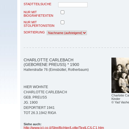
STADTTEILSUCHE
NUR MIT
BIOGRAFIETEXTEN
NUR MIT
STOLPERTONSTEIN
SORTIERUNG
CHARLOTTE CARLEBACH
(GEBORENE PREUSS) * 1900
Hallerstraße 76 (Eimsbüttel, Rotherbaum)
HIER WOHNTE
CHARLOTTE CARLEBACH
Charlotte Ca
GEB. PREUSS
Kinder
© Yad Vashe
JG. 1900
DEPORTIERT 1941
TOT 26.3.1942 RIGA
Siehe auch:
http:/
/
www.jci.co.il/
Streiflichter/
Lotte/
TextLC/
LC1.htm