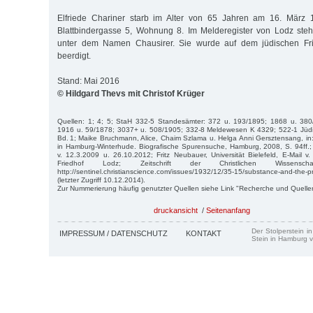
Elfriede Chariner starb im Alter von 65 Jahren am 16. März 
Blattbindergasse 5, Wohnung 8. Im Melderegister von Lodz steht
unter dem Namen Chausirer. Sie wurde auf dem jüdischen Fri
beerdigt.
Stand: Mai 2016
© Hildgard Thevs mit Christof Krüger
Quellen: 1; 4; 5; StaH 332-5 Standesämter: 372 u. 193/1895; 1868 u. 38
1916 u. 59/1878; 3037+ u. 508/1905; 332-8 Meldewesen K 4329; 522-1 Jüd
Bd. 1; Maike Bruchmann, Alice, Chaim Szlama u. Helga Anni Gersztensang, in: 
in Hamburg-Winterhude. Biografische Spurensuche, Hamburg, 2008, S. 94ff.;
v. 12.3.2009 u. 26.10.2012; Fritz Neubauer, Universität Bielefeld, E-Mail v.
Friedhof Lodz; Zeitschrift der Christlichen Wissensc
http://sentinel.christianscience.com/issues/1932/12/35-15/substance-and-the
(letzter Zugriff 10.12.2014).
Zur Nummerierung häufig genutzter Quellen siehe Link "Recherche und Quelle
druckansicht
/
Seitenanfang
Der Stolperstein i
IMPRESSUM / DATENSCHUTZ
KONTAKT
Stein in Hamburg v