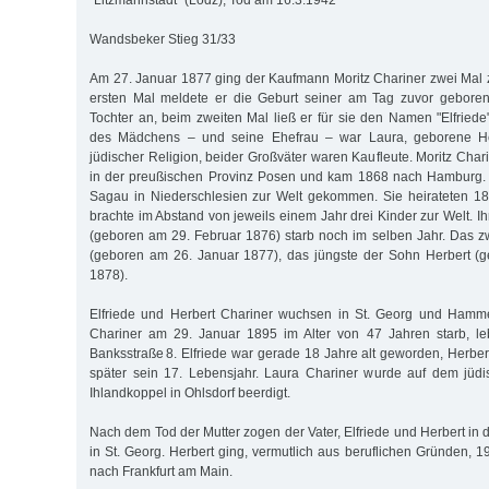
"Litzmannstadt" (Lodz), Tod am 16.3.1942
Wandsbeker Stieg 31/33
Am 27. Januar 1877 ging der Kaufmann Moritz Chariner zwei Mal
ersten Mal meldete er die Geburt seiner am Tag zuvor gebore
Tochter an, beim zweiten Mal ließ er für sie den Namen "Elfriede
des Mädchens – und seine Ehefrau – war Laura, geborene H
jüdischer Religion, beider Großväter waren Kaufleute. Moritz Cha
in der preußischen Provinz Posen und kam 1868 nach Hamburg. 
Sagau in Niederschlesien zur Welt gekommen. Sie heirateten 1
brachte im Abstand von jeweils einem Jahr drei Kinder zur Welt. Ih
(geboren am 29. Februar 1876) starb noch im selben Jahr. Das zw
(geboren am 26. Januar 1877), das jüngste der Sohn Herbert (
1878).
Elfriede und Herbert Chariner wuchsen in St. Georg und Hamme
Chariner am 29. Januar 1895 im Alter von 47 Jahren starb, leb
Banksstraße 8. Elfriede war gerade 18 Jahre alt geworden, Herber
später sein 17. Lebensjahr. Laura Chariner wurde auf dem jüdi
Ihlandkoppel in Ohlsdorf beerdigt.
Nach dem Tod der Mutter zogen der Vater, Elfriede und Herbert in
in St. Georg. Herbert ging, vermutlich aus beruflichen Gründen, 1
nach Frankfurt am Main.