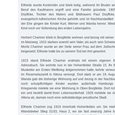
Elfriede wurde Kontoristin und blieb ledig, während ihr Bruder w
Beruf des Kaufmanns ergriff und eine Familie gründete. 190
Düyffcke, Tochter des Malers und Bildhauers Paul Düyffcke
evangelisch-lutherischen Kirche gehörte und im Nachbarstadtteil
der Ehe gingen die Kinder Kurt, Werner und Wanda hervor. Wied
Kind noch vor Vollendung des ersten Lebensjahrs.
Herbert Chariner blieb in Borgfelde wohnen und bezog mit seine
im Malzweg. 1910 starben sowohl sein Vater, als auch sein Schwie
Moritz Chariner wurde an der Seite seiner Frau auf dem Jüdische
beigesetzt. Elfriede hatte bis zu seinem Tod bei ihm gewohnt.
1915 stand Elfriede Chariner erstmals mit einem eigenen 
Adressbuch. Sie wohnte nun in der Hohenfelder Straße 15. Ihr B
Musketier am Ersten Weltkrieg teilgenommen hatte, kehrte verw
im Reservelazarett in Altona versorgt. Dort starb er am 19. Au
Wanda gab die bisherige Wohnung auf und bezog in der Nachbars
noch schulpflichtigen Kinder wurden außerhalb Hamburgs 
Kriegsende mietete sie eine Wohnung in Oben Borgfelde. Dort rich
ein und bestritt damit ihren Lebensunterhalt. 1928 meldete sie
Altona ab, damals noch eine selbstständige preußische Stadt.
Elfriede Chariner zog 1919 innerhalb Hohenfeldes um. Sie mi
Wandsbeker Stieg 31/33, Haus 2, wo sie fast zwanzig Jahre bli