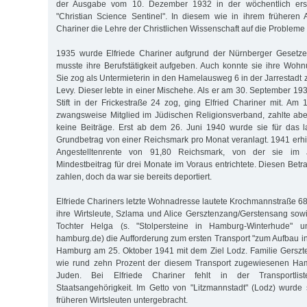
der Ausgabe vom 10. Dezember 1932 in der wöchentlich ersch
"Christian Science Sentinel". In diesem wie in ihrem früheren A
Chariner die Lehre der Christlichen Wissenschaft auf die Probleme i
1935 wurde Elfriede Chariner aufgrund der Nürnberger Gesetze 
musste ihre Berufstätigkeit aufgeben. Auch konnte sie ihre Wohn
Sie zog als Untermieterin in den Hamelausweg 6 in der Jarrestadt
Levy. Dieser lebte in einer Mischehe. Als er am 30. September 19
Stift in der Frickestraße 24 zog, ging Elfried Chariner mit. Am 
zwangsweise Mitglied im Jüdischen Religionsverband, zahlte abe
keine Beiträge. Erst ab dem 26. Juni 1940 wurde sie für das 
Grundbetrag von einer Reichsmark pro Monat veranlagt. 1941 erhie
Angestelltenrente von 91,80 Reichsmark, von der sie im J
Mindestbeitrag für drei Monate im Voraus entrichtete. Diesen Betr
zahlen, doch da war sie bereits deportiert.
Elfriede Chariners letzte Wohnadresse lautete Krochmannstraße 68.
ihre Wirtsleute, Szlama und Alice Gersztenzang/Gerstensang sow
Tochter Helga (s. "Stolpersteine in Hamburg-Winterhude" un
hamburg.de) die Aufforderung zum ersten Transport "zum Aufbau in
Hamburg am 25. Oktober 1941 mit dem Ziel Lodz. Familie Gerszt
wie rund zehn Prozent der diesem Transport zugewiesenen Ha
Juden. Bei Elfriede Chariner fehlt in der Transportli
Staatsangehörigkeit. Im Getto von "Litzmannstadt" (Lodz) wurde 
früheren Wirtsleuten untergebracht.