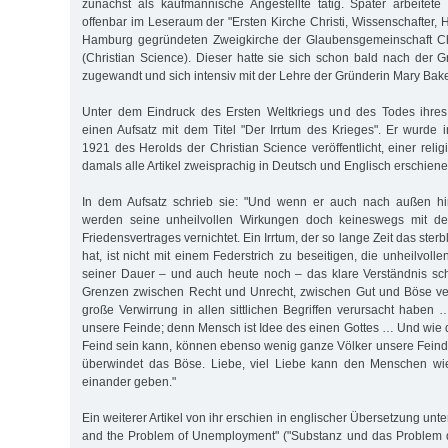
zunächst als kaufmännische Angestellte tätig. Später arbeitete s
offenbar im Leseraum der "Ersten Kirche Christi, Wissenschafter, 
Hamburg gegründeten Zweigkirche der Glaubensgemeinschaft Chr
(Christian Science). Dieser hatte sie sich schon bald nach der
zugewandt und sich intensiv mit der Lehre der Gründerin Mary Bake
Unter dem Eindruck des Ersten Weltkriegs und des Todes ihres 
einen Aufsatz mit dem Titel "Der Irrtum des Krieges". Er wurde
1921 des Herolds der Christian Science veröffentlicht, einer religi
damals alle Artikel zweisprachig in Deutsch und Englisch erschiene
In dem Aufsatz schrieb sie: "Und wenn er auch nach außen hi
werden seine unheilvollen Wirkungen doch keineswegs mit de
Friedensvertrages vernichtet. Ein Irrtum, der so lange Zeit das ste
hat, ist nicht mit einem Federstrich zu beseitigen, die unheilvol
seiner Dauer – und auch heute noch – das klare Verständnis sch
Grenzen zwischen Recht und Unrecht, zwischen Gut und Böse ve
große Verwirrung in allen sittlichen Begriffen verursacht haben
unsere Feinde; denn Mensch ist Idee des einen Gottes … Und wie 
Feind sein kann, können ebenso wenig ganze Völker unsere Fein
überwindet das Böse. Liebe, viel Liebe kann den Menschen wi
einander geben."
Ein weiterer Artikel von ihr erschien in englischer Übersetzung unt
and the Problem of Unemployment" ("Substanz und das Problem der