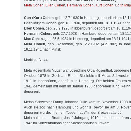
Weitere Stolpersteine in
Marktstraße 44 (vor Grünfläche)
:
Meta Cohen
,
Ellen Cohen
,
Hermann Cohen
,
Kurt Cohen
,
Edith Mir
Curt (Kurt) Cohen,
geb. 12.7.1930 in Hamburg, deportiert am 18.1
Edith Mirjam Cohen,
geb. 6.1.1936, deportiert am 18.11.1941 nach
Ellen Cohen,
geb. 28.9.1926 in Ibbenbüren, deportiert am 18.11.1
Hermann Cohen,
geb. 27.7.1928 in Hamburg, deportiert am 18.11
Max Cohen,
geb. 25.5.1934 in Hamburg, deportiert am 18.11.1941
Meta Cohen,
geb. Rosenthal, geb. 2.2.1902 (4.2.1902) in Ibbe
18.11.1941 nach Minsk
Marktstraße 44
Meta Rosenthals Mutter war Josephine Olga Rosenthal, geborene 
Oktober 1878 in Goch am Rhein. Sie lebte mit Metas Schwester 
1911 in Ibbenbüren, ebenfalls in Hamburg. Die beiden Frauen 
1941 gemeinsam mit dem im Januar 1933 geborenen Kind Reinha
deportiert.
Metas Schwester Fanny Johanne Julie kam im November 1908 in
Auch sie zog nach Hamburg und wohnte, bevor sie am 8. Nove
deportiert wurde, in einem "Judenhaus" in der Breitestraße 56.
Meta hatte einen Bruder, Josef, Jahrgang 1910, der in Ibbenbüren
1942 im Konzentrationslager Sachsenhausen umkam.