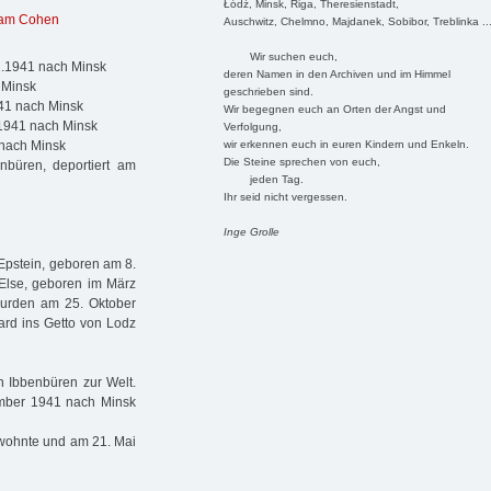
Łódź, Minsk, Riga, Theresienstadt,
jam Cohen
Auschwitz, Chelmno, Majdanek, Sobibor, Treblinka ..
Wir suchen euch,
1.1941 nach Minsk
deren Namen in den Archiven und im Himmel
 Minsk
geschrieben sind.
941 nach Minsk
Wir begegnen euch an Orten der Angst und
.1941 nach Minsk
Verfolgung,
wir erkennen euch in euren Kindern und Enkeln.
 nach Minsk
Die Steine sprechen von euch,
nbüren, deportiert am
jeden Tag.
Ihr seid nicht vergessen.
Inge Grolle
Epstein, geboren am 8.
Else, geboren im März
wurden am 25. Oktober
rd ins Getto von Lodz
 Ibbenbüren zur Welt.
mber 1941 nach Minsk
 wohnte und am 21. Mai