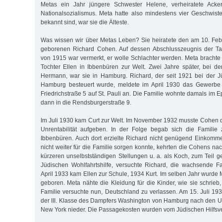
Metas ein Jahr jüngere Schwester Helene, verheiratete Acke
Nationalsozialismus. Meta hatte also mindestens vier Geschwist
bekannt sind, war sie die Älteste.
Was wissen wir über Metas Leben? Sie heiratete den am 10. Fe
geborenen Richard Cohen. Auf dessen Abschlusszeugnis der Ta
von 1915 war vermerkt, er wolle Schlachter werden. Meta bracht
Tochter Ellen in Ibbenbüren zur Welt. Zwei Jahre später, bei d
Hermann, war sie in Hamburg. Richard, der seit 1921 bei der 
Hamburg besteuert wurde, meldete im April 1930 das Gewerbe a
Friedrichstraße 5 auf St. Pauli an. Die Familie wohnte damals im
dann in die Rendsburgerstraße 9.
Im Juli 1930 kam Curt zur Welt. Im November 1932 musste Cohen 
Unrentabilität aufgeben. In der Folge begab sich die Familie
Ibbenbüren. Auch dort erzielte Richard nicht genügend Einkomm
nicht weiter für die Familie sorgen konnte, kehrten die Cohens n
kürzeren unselbstständigen Stellungen u. a. als Koch, zum Teil g
Jüdischen Wohlfahrtshilfe, versuchte Richard, die wachsende F
April 1933 kam Ellen zur Schule, 1934 Kurt. Im selben Jahr wurde
geboren. Meta nähte die Kleidung für die Kinder, wie sie schrieb
Familie versuchte nun, Deutschland zu verlassen. Am 15. Juli 19
der III. Klasse des Dampfers Washington von Hamburg nach den US
New York nieder. Die Passagekosten wurden vom Jüdischen Hilfsve