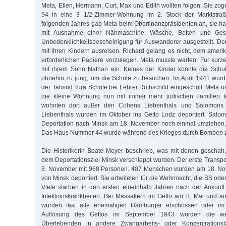
Meta, Ellen, Hermann, Curt, Max und Edith wollten folgen. Sie zo
94 in eine 3 1/2-Zimmer-Wohnung im 2. Stock der Marktstra
folgenden Jahres gab Meta beim Oberfinanzpräsidenten an, sie h
mit Ausnahme einer Nähmaschine, Wäsche, Betten und Gesch
Unbedenklichkeitsbescheinigung für Auswanderer ausgestellt. De
mit ihren Kindern ausreisen. Richard gelang es nicht, dem ameri
erforderlichen Papiere vorzulegen. Meta musste warten. Für kurz
mit ihrem Sohn Nathan ein. Keines der Kinder konnte die Schu
ohnehin zu jung, um die Schule zu besuchen. Im April 1941 wurd
der Talmud Tora Schule bei Lehrer Rothschild eingeschult. Meta u
die kleine Wohnung nun mit immer mehr jüdischen Familien te
wohnten dort außer den Cohens Liebenthals und Salomons m
Liebenthals wurden im Oktober ins Getto Lodz deportiert. Salo
Deportation nach Minsk am 18. November noch einmal umziehen, 
Das Haus Nummer 44 wurde während des Krieges durch Bomben ze
Die Historikerin Beate Meyer beschrieb, was mit denen geschah
dem Deportationsziel Minsk verschleppt wurden. Der erste Transp
8. November mit 968 Personen. 407 Menschen wurden am 18. No
von Minsk deportiert. Sie arbeiteten für die Wehrmacht, die SS oder
Viele starben in den ersten eineinhalb Jahren nach der Ankunf
Infektionskrankheiten. Bei Massakern im Getto am 8. Mai und 
wurden fast alle ehemaligen Hamburger erschossen oder im
Auflösung des Gettos im September 1943 wurden die wen
Überlebenden in andere Zwangarbeits- oder Konzentrationsla