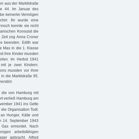
gen aus der Marktstraße
ße 44. Im Januar des
abe keinerlei Vermögen
irr. Ihr wurde eine
nnoch konnte sie nicht
kanischen Konsulat die
e Zeit zog Anna Croner
le beenden. Edith war
e Max in die 1. Klasse
nd ihre Kinder mussten
ilen. Im Herbst 1941
it je zwei Kindern.
mons mussten vor ihrer
in die Marktstraße 95.
rstört.
, die von Hamburg mit
ort verließ Hamburg am
vember 1941 ins Getto
 die Organisation Todt.
t an Hunger, Kälte und
am 14. September 1943
 Gas ermordet. Nach
igen arbeitsfähigen
ger gebracht. Alfred