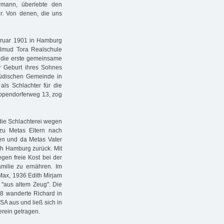
rmann, überlebte den
er. Von denen, die uns
bruar 1901 in Hamburg
lmud Tora Realschule
e die erste gemeinsame
er Geburt ihres Sohnes
Jüdischen Gemeinde in
ls Schlachter für die
 Eppendorferweg 13, zog
die Schlachterei wegen
 zu Metas Eltern nach
en und da Metas Vater
ach Hamburg zurück. Mit
egen freie Kost bei der
amilie zu ernähren. Im
 Max, 1936 Edith Mirjam
, "aus altem Zeug". Die
38 wanderte Richard in
A aus und ließ sich in
rein getragen.