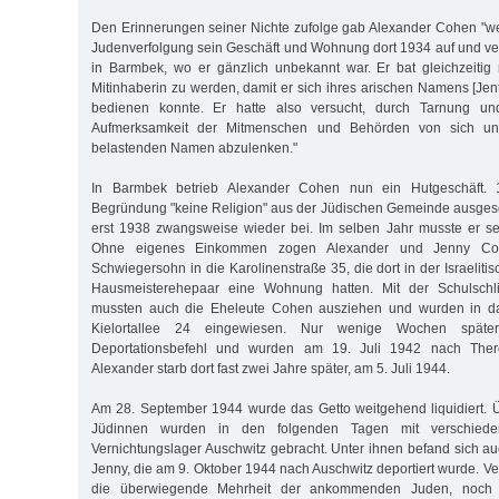
Den Erinnerungen seiner Nichte zufolge gab Alexander Cohen "w
Judenverfolgung sein Geschäft und Wohnung dort 1934 auf und ve
in Barmbek, wo er gänzlich unbekannt war. Er bat gleichzeitig
Mitinhaberin zu werden, damit er sich ihres arischen Namens [Jen
bedienen konnte. Er hatte also versucht, durch Tarnung u
Aufmerksamkeit der Mitmenschen und Behörden von sich u
belastenden Namen abzulenken."
In Barmbek betrieb Alexander Cohen nun ein Hutgeschäft. 
Begründung "keine Religion" aus der Jüdischen Gemeinde ausgesc
erst 1938 zwangsweise wieder bei. Im selben Jahr musste er se
Ohne eigenes Einkommen zogen Alexander und Jenny Co
Schwiegersohn in die Karolinenstraße 35, die dort in der Israeliti
Hausmeisterehepaar eine Wohnung hatten. Mit der Schulsch
mussten auch die Eheleute Cohen ausziehen und wurden in da
Kielortallee 24 eingewiesen. Nur wenige Wochen später
Deportationsbefehl und wurden am 19. Juli 1942 nach Theresi
Alexander starb dort fast zwei Jahre später, am 5. Juli 1944.
Am 28. September 1944 wurde das Getto weitgehend liquidiert.
Jüdinnen wurden in den folgenden Tagen mit verschiede
Vernichtungslager Auschwitz gebracht. Unter ihnen befand sich a
Jenny, die am 9. Oktober 1944 nach Auschwitz deportiert wurde. Ve
die überwiegende Mehrheit der ankommenden Juden, noch