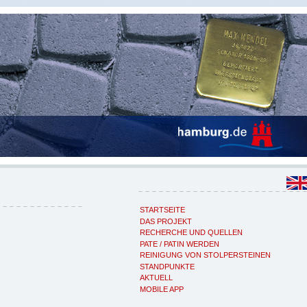
STARTSEITE
DAS PROJEKT
RECHERCHE UND QUELLEN
PATE / PATIN WERDEN
REINIGUNG VON STOLPERSTEINEN
STANDPUNKTE
AKTUELL
MOBILE APP