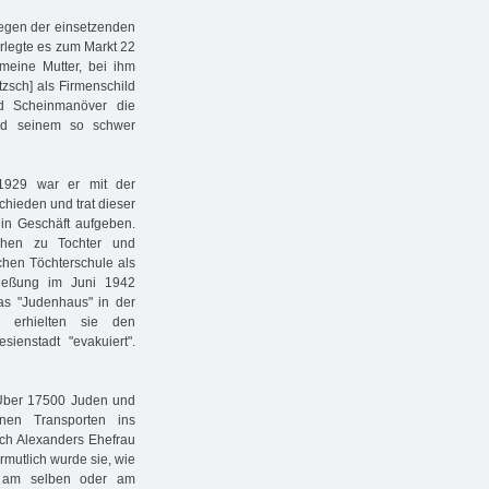
egen der einsetzenden
rlegte es zum Markt 22
 meine Mutter, bei ihm
tzsch] als Firmenschild
nd Scheinmanöver die
nd seinem so schwer
1929 war er mit der
hieden und trat dieser
in Geschäft aufgeben.
hen zu Tochter und
schen Töchterschule als
ließung im Juni 1942
s "Judenhaus" in der
 erhielten sie den
enstadt "evakuiert".
 Über 17500 Juden und
nen Transporten ins
uch Alexanders Ehefrau
rmutlich wurde sie, wie
 am selben oder am