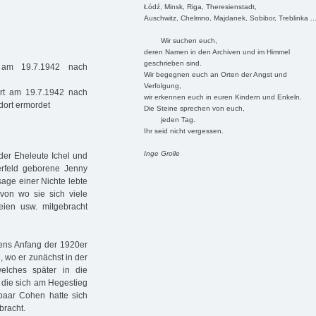
Łódź, Minsk, Riga, Theresienstadt,
Auschwitz, Chelmno, Majdanek, Sobibor, Treblinka ..
Wir suchen euch,
deren Namen in den Archiven und im Himmel
geschrieben sind.
 am 19.7.1942 nach
Wir begegnen euch an Orten der Angst und
Verfolgung,
ert am 19.7.1942 nach
wir erkennen euch in euren Kindern und Enkeln.
dort ermordet
Die Steine sprechen von euch,
jeden Tag.
Ihr seid nicht vergessen.
Inge Grolle
er Eheleute Ichel und
rfeld geborene Jenny
sage einer Nichte lebte
 von wo sie sich viele
eien usw. mitgebracht
tens Anfang der 1920er
 wo er zunächst in der
elches später in die
die sich am Hegestieg
epaar Cohen hatte sich
bracht.