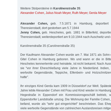
Weitere Stolpersteine in
Karolinenstraße 35
:
Alexander Cohen
,
Julius Noah Meyer
,
Ruth Meyer
,
Gerda Meyer
Alexander Cohen,
geb. 7.5.1871 in Hamburg, deportiert
Theresienstadt, dort gestorben am 5.7.1944
Jenny Cohen,
geb. Hescheles, geb. 1881 in Bitterfeld, deporti
Theresienstadt, weiterdeportiert am 9.10.1944 nach Auschwitz und 
Karolinenstraße 35 (Carolinenstraße 35)
Der Kaufmann Alexander Cohen wurde am 7. Mai 1871 als Sohn d
Gitel Cohen in Hamburg geboren. Wo und wann er die in Bitte
Hescheles kennerlernte und heiratete, ist nicht bekannt. Nach Aus
sie "vor ihrer Eheschließung viele Jahre in Niederländ. Indien,
wertvolle Gegenstände, Teppiche, Elfenbein- und Holzschnitzer
hatte".
Ihr einziges Kind Gerda kam 1909 in Düsseldorf zur Welt. Spätes
Jahre lebte Alexander Cohen mit Frau und Kind wieder in Hamburg,
Hegestraße in Eppendorf ein Kommissionsgeschäft betrieb, w
Eppendorfer Landstraße umzog. Die Wohnung der Familie Cohen, 
befand, wurde als "sehr gut eingerichtet" beschrieben. Das Eh
viele wertvolle Gegenstände von zahlreichen Auslandsreisen mitge