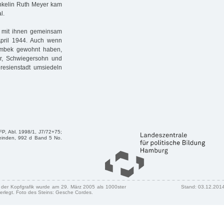
Enkelin Ruth Meyer kam
l.
 mit ihnen gemeinsam
April 1944. Auch wenn
rmbek gewohnt haben,
er, Schwiegersohn und
resienstadt umsiedeln
FP, Abl. 1998/1, J7/72+75;
meinden, 992 d Band 5 No.
n der Kopfgrafik wurde am 29. März 2005 als 1000ster
Stand: 03.12.201
erlegt. Foto des Steins: Gesche Cordes.