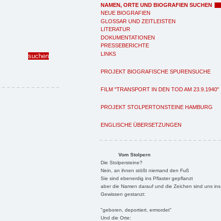
NAMEN, ORTE UND BIOGRAFIEN SUCHEN
NEUE BIOGRAFIEN
GLOSSAR UND ZEITLEISTEN
LITERATUR
DOKUMENTATIONEN
PRESSEBERICHTE
LINKS
PROJEKT BIOGRAFISCHE SPURENSUCHE
FILM "TRANSPORT IN DEN TOD AM 23.9.1940"
PROJEKT STOLPERTONSTEINE HAMBURG
ENGLISCHE ÜBERSETZUNGEN
Vom Stolpern
Die Stolpersteine?
Nein, an ihnen stößt niemand den Fuß
Sie sind ebenerdig ins Pflaster gepflanzt
aber die Namen darauf und die Zeichen sind uns ins
Gewissen gestanzt:
"geboren, deportiert, ermordet"
Und die Orte: