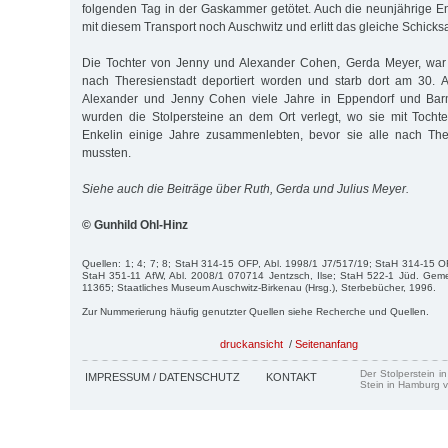
folgenden Tag in der Gaskammer getötet. Auch die neunjährige 
mit diesem Transport noch Auschwitz und erlitt das gleiche Schicksa
Die Tochter von Jenny und Alexander Cohen, Gerda Meyer, war
nach Theresienstadt deportiert worden und starb dort am 30. 
Alexander und Jenny Cohen viele Jahre in Eppendorf und Ba
wurden die Stolpersteine an dem Ort verlegt, wo sie mit Tocht
Enkelin einige Jahre zusammenlebten, bevor sie alle nach The
mussten.
Siehe auch die Beiträge über Ruth, Gerda und Julius Meyer.
© Gunhild Ohl-Hinz
Quellen: 1; 4; 7; 8; StaH 314-15 OFP, Abl. 1998/1 J7/517/19; StaH 314-15 O
StaH 351-11 AfW, Abl. 2008/1 070714 Jentzsch, Ilse; StaH 522-1 Jüd. Ge
11365; Staatliches Museum Auschwitz-Birkenau (Hrsg.), Sterbebücher, 1996.
Zur Nummerierung häufig genutzter Quellen siehe Recherche und Quellen.
druckansicht
/
Seitenanfang
Der Stolperstein i
IMPRESSUM / DATENSCHUTZ
KONTAKT
Stein in Hamburg v