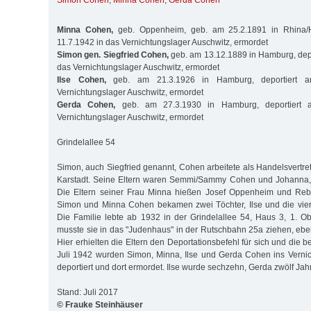
Simon Cohen
,
Minna Cohen
,
Gerda Cohen
Minna Cohen,
geb. Oppenheim, geb. am 25.2.1891 in Rhina/H
11.7.1942 in das Vernichtungslager Auschwitz, ermordet
Simon gen. Siegfried Cohen,
geb. am 13.12.1889 in Hamburg, depo
das Vernichtungslager Auschwitz, ermordet
Ilse Cohen,
geb. am 21.3.1926 in Hamburg, deportiert a
Vernichtungslager Auschwitz, ermordet
Gerda Cohen,
geb. am 27.3.1930 in Hamburg, deportiert 
Vernichtungslager Auschwitz, ermordet
Grindelallee 54
Simon, auch Siegfried genannt, Cohen arbeitete als Handelsvertret
Karstadt. Seine Eltern waren Semmi/Sammy Cohen und Johanna
Die Eltern seiner Frau Minna hießen Josef Oppenheim und Reb
Simon und Minna Cohen bekamen zwei Töchter, Ilse und die vier
Die Familie lebte ab 1932 in der Grindelallee 54, Haus 3, 1. 
musste sie in das "Judenhaus" in der Rutschbahn 25a ziehen, ebenf
Hier erhielten die Eltern den Deportationsbefehl für sich und die
Juli 1942 wurden Simon, Minna, Ilse und Gerda Cohen ins Verni
deportiert und dort ermordet. Ilse wurde sechzehn, Gerda zwölf Jahr
Stand: Juli 2017
© Frauke Steinhäuser