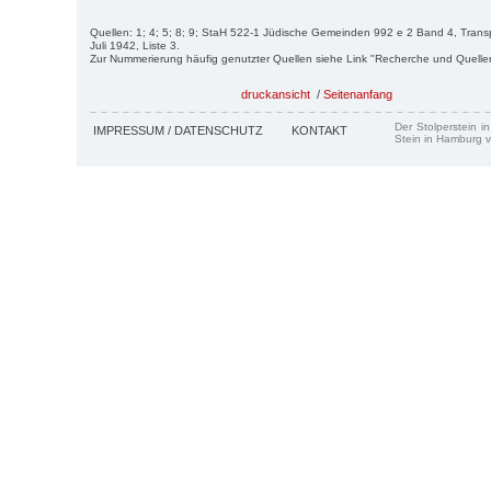
Quellen: 1; 4; 5; 8; 9; StaH 522-1 Jüdische Gemeinden 992 e 2 Band 4, Trans
Juli 1942, Liste 3.
Zur Nummerierung häufig genutzter Quellen siehe Link "Recherche und Quelle
druckansicht
/
Seitenanfang
Der Stolperstein i
IMPRESSUM / DATENSCHUTZ
KONTAKT
Stein in Hamburg v