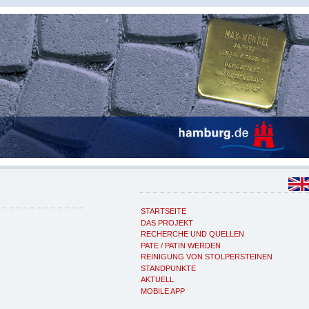
STARTSEITE
DAS PROJEKT
RECHERCHE UND QUELLEN
PATE / PATIN WERDEN
REINIGUNG VON STOLPERSTEINEN
STANDPUNKTE
AKTUELL
MOBILE APP