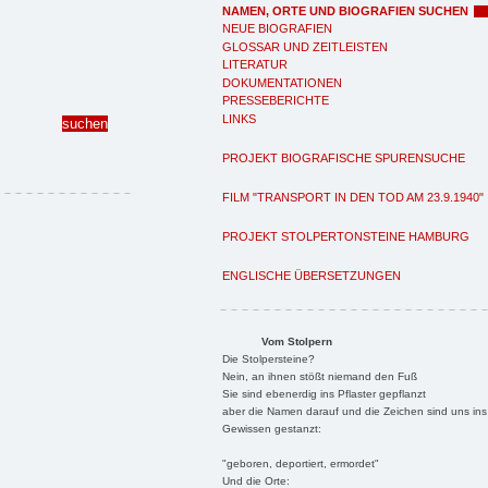
NAMEN, ORTE UND BIOGRAFIEN SUCHEN
NEUE BIOGRAFIEN
GLOSSAR UND ZEITLEISTEN
LITERATUR
DOKUMENTATIONEN
PRESSEBERICHTE
LINKS
PROJEKT BIOGRAFISCHE SPURENSUCHE
FILM "TRANSPORT IN DEN TOD AM 23.9.1940"
PROJEKT STOLPERTONSTEINE HAMBURG
ENGLISCHE ÜBERSETZUNGEN
Vom Stolpern
Die Stolpersteine?
Nein, an ihnen stößt niemand den Fuß
Sie sind ebenerdig ins Pflaster gepflanzt
aber die Namen darauf und die Zeichen sind uns ins
Gewissen gestanzt:
"geboren, deportiert, ermordet"
Und die Orte: