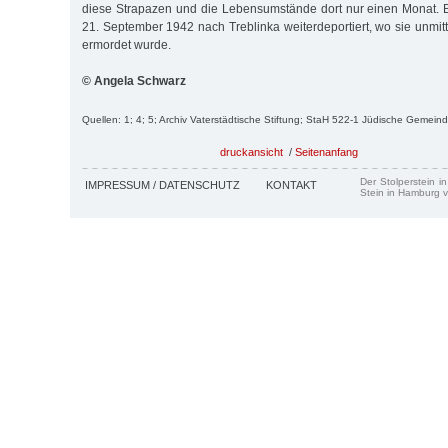
diese Strapazen und die Lebensumstände dort nur einen Monat.
21. September 1942 nach Treblinka weiterdeportiert, wo sie unmit
ermordet wurde.
© Angela Schwarz
Quellen: 1; 4; 5; Archiv Vaterstädtische Stiftung; StaH 522-1 Jüdische Gemein
druckansicht
/
Seitenanfang
Der Stolperstein i
IMPRESSUM / DATENSCHUTZ
KONTAKT
Stein in Hamburg v