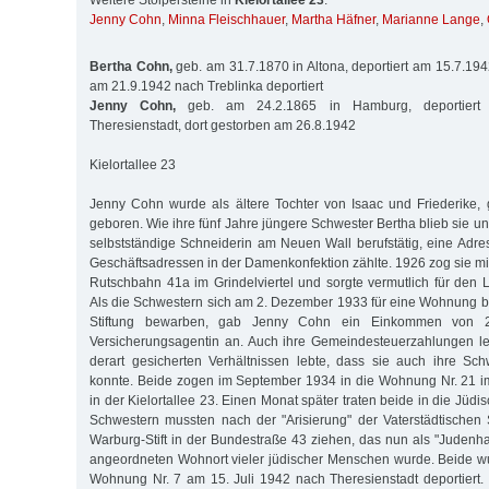
Weitere Stolpersteine in
Kielortallee 23
:
Jenny Cohn
,
Minna Fleischhauer
,
Martha Häfner
,
Marianne Lange
,
Bertha Cohn,
geb. am 31.7.1870 in Altona, deportiert am 15.7.194
am 21.9.1942 nach Treblinka deportiert
Jenny Cohn,
geb. am 24.2.1865 in Hamburg, deportiert
Theresienstadt, dort gestorben am 26.8.1942
Kielortallee 23
Jenny Cohn wurde als ältere Tochter von Isaac und Friederike, 
geboren. Wie ihre fünf Jahre jüngere Schwester Bertha blieb sie un
selbstständige Schneiderin am Neuen Wall berufstätig, eine Adre
Geschäftsadressen in der Damenkonfektion zählte. 1926 zog sie mit
Rutschbahn 41a im Grindelviertel und sorgte vermutlich für den L
Als die Schwestern sich am 2. Dezember 1933 für eine Wohnung be
Stiftung bewarben, gab Jenny Cohn ein Einkommen von 2
Versicherungsagentin an. Auch ihre Gemeindesteuerzahlungen le
derart gesicherten Verhältnissen lebte, dass sie auch ihre Sch
konnte. Beide zogen im September 1934 in die Wohnung Nr. 21 i
in der Kielortallee 23. Einen Monat später traten beide in die Jüd
Schwestern mussten nach der "Arisierung" der Vaterstädtischen 
Warburg-Stift in der Bundestraße 43 ziehen, das nun als "Jude
angeordneten Wohnort vieler jüdischer Menschen wurde. Beide w
Wohnung Nr. 7 am 15. Juli 1942 nach Theresienstadt deportiert