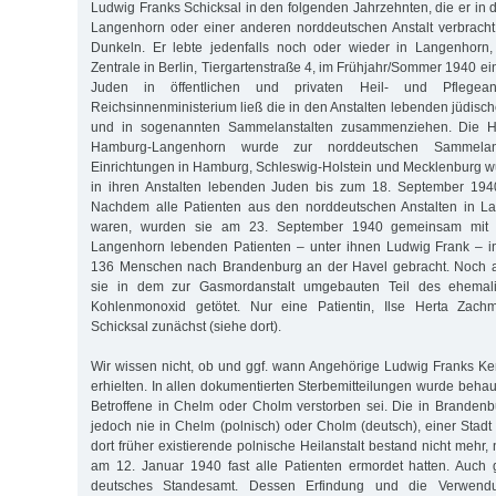
Ludwig Franks Schicksal in den folgenden Jahrzehnten, die er in 
Langenhorn oder einer anderen norddeutschen Anstalt verbracht 
Dunkeln. Er lebte jedenfalls noch oder wieder in Langenhorn, 
Zentrale in Berlin, Tiergartenstraße 4, im Frühjahr/Sommer 1940 
Juden in öffentlichen und privaten Heil- und Pflegean
Reichsinnenministerium ließ die in den Anstalten lebenden jüdis
und in sogenannten Sammelanstalten zusammenziehen. Die Hei
Hamburg-Langenhorn wurde zur norddeutschen Sammelanst
Einrichtungen in Hamburg, Schleswig-Holstein und Mecklenburg 
in ihren Anstalten lebenden Juden bis zum 18. September 1940
Nachdem alle Patienten aus den norddeutschen Anstalten in La
waren, wurden sie am 23. September 1940 gemeinsam mit 
Langenhorn lebenden Patienten – unter ihnen Ludwig Frank – i
136 Menschen nach Brandenburg an der Havel gebracht. Noch 
sie in dem zur Gasmordanstalt umgebauten Teil des ehemal
Kohlenmonoxid getötet. Nur eine Patientin, Ilse Herta Zac
Schicksal zunächst (siehe dort).
Wir wissen nicht, ob und ggf. wann Angehörige Ludwig Franks K
erhielten. In allen dokumentierten Sterbemitteilungen wurde behau
Betroffene in Chelm oder Cholm verstorben sei. Die in Branden
jedoch nie in Chelm (polnisch) oder Cholm (deutsch), einer Stadt 
dort früher existierende polnische Heilanstalt bestand nicht meh
am 12. Januar 1940 fast alle Patienten ermordet hatten. Auch
deutsches Standesamt. Dessen Erfindung und die Verwendu