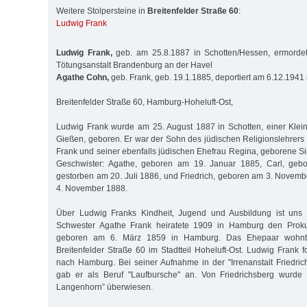
Weitere Stolpersteine in
Breitenfelder Straße 60
:
Ludwig Frank
Ludwig Frank,
geb. am 25.8.1887 in Schotten/Hessen, ermorde
Tötungsanstalt Brandenburg an der Havel
Agathe Cohn,
geb. Frank, geb. 19.1.1885, deportiert am 6.12.1941
Breitenfelder Straße 60, Hamburg-Hoheluft-Ost,
Ludwig Frank wurde am 25. August 1887 in Schotten, einer Klei
Gießen, geboren. Er war der Sohn des jüdischen Religionslehrers 
Frank und seiner ebenfalls jüdischen Ehefrau Regina, geborene Si
Geschwister: Agathe, geboren am 19. Januar 1885, Carl, geb
gestorben am 20. Juli 1886, und Friedrich, geboren am 3. Novem
4. November 1888.
Über Ludwig Franks Kindheit, Jugend und Ausbildung ist uns 
Schwester Agathe Frank heiratete 1909 in Hamburg den Proku
geboren am 6. März 1859 in Hamburg. Das Ehepaar wohnte
Breitenfelder Straße 60 im Stadtteil Hoheluft-Ost. Ludwig Frank 
nach Hamburg. Bei seiner Aufnahme in der "Irrenanstalt Friedri
gab er als Beruf "Laufbursche" an. Von Friedrichsberg wurde e
Langenhorn” überwiesen.