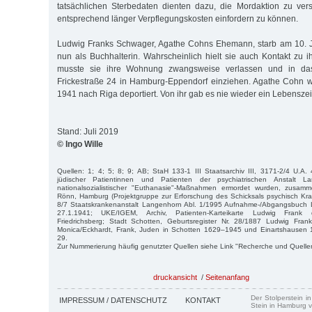
tatsächlichen Sterbedaten dienten dazu, die Mordaktion zu ver
entsprechend länger Verpflegungskosten einfordern zu können.
Ludwig Franks Schwager, Agathe Cohns Ehemann, starb am 10. Ju
nun als Buchhalterin. Wahrscheinlich hielt sie auch Kontakt zu
musste sie ihre Wohnung zwangsweise verlassen und in das
Frickestraße 24 in Hamburg-Eppendorf einziehen. Agathe Cohn
1941 nach Riga deportiert. Von ihr gab es nie wieder ein Lebensze
Stand: Juli 2019
© Ingo Wille
Quellen: 1; 4; 5; 8; 9; AB; StaH 133-1 III Staatsarchiv III, 3171-2/4 U.A. 
jüdischer Patientinnen und Patienten der psychiatrischen Anstalt L
nationalsozialistischer "Euthanasie"-Maßnahmen ermordet wurden, zusamm
Rönn, Hamburg (Projektgruppe zur Erforschung des Schicksals psychisch Kra
8/7 Staatskrankenanstalt Langenhorn Abl. 1/1995 Aufnahme-/Abgangsbuch 
27.1.1941; UKE/IGEM, Archiv, Patienten-Karteikarte Ludwig Frank d
Friedrichsberg; Stadt Schotten, Geburtsregister Nr. 28/1887 Ludwig Frank
Monica/Eckhardt, Frank, Juden in Schotten 1629–1945 und Einartshausen 
29.
Zur Nummerierung häufig genutzter Quellen siehe Link "Recherche und Quelle
druckansicht
/
Seitenanfang
Der Stolperstein i
IMPRESSUM / DATENSCHUTZ
KONTAKT
Stein in Hamburg v