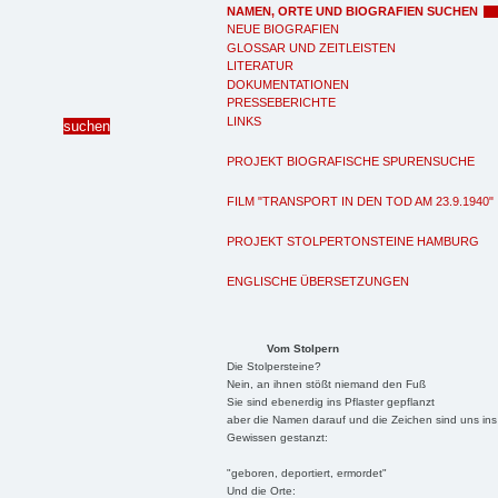
NAMEN, ORTE UND BIOGRAFIEN SUCHEN
NEUE BIOGRAFIEN
GLOSSAR UND ZEITLEISTEN
LITERATUR
DOKUMENTATIONEN
PRESSEBERICHTE
LINKS
PROJEKT BIOGRAFISCHE SPURENSUCHE
FILM "TRANSPORT IN DEN TOD AM 23.9.1940"
PROJEKT STOLPERTONSTEINE HAMBURG
ENGLISCHE ÜBERSETZUNGEN
Vom Stolpern
Die Stolpersteine?
Nein, an ihnen stößt niemand den Fuß
Sie sind ebenerdig ins Pflaster gepflanzt
aber die Namen darauf und die Zeichen sind uns ins
Gewissen gestanzt:
"geboren, deportiert, ermordet"
Und die Orte: