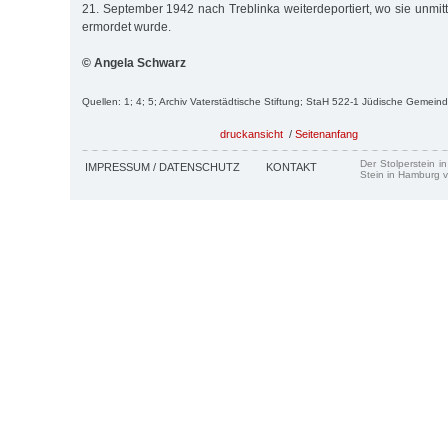
21. September 1942 nach Treblinka weiterdeportiert, wo sie unmit
ermordet wurde.
© Angela Schwarz
Quellen: 1; 4; 5; Archiv Vaterstädtische Stiftung; StaH 522-1 Jüdische Gemein
druckansicht
/
Seitenanfang
Der Stolperstein i
IMPRESSUM / DATENSCHUTZ
KONTAKT
Stein in Hamburg v