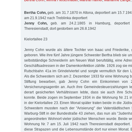
Bertha Cohn
,
Minna Fleischhauer
,
Martha Häfner
,
Marianne Lange
Bertha Cohn,
geb. am 31.7.1870 in Altona, deportiert am 15.7.194
am 21.9.1942 nach Treblinka deportiert
Jenny Cohn,
geb. am 24.2.1865 in Hamburg, deportiert
Theresienstadt, dort gestorben am 26.8.1942
Kielortallee 23
Jenny Cohn wurde als ältere Tochter von Isaac und Friederike, 
geboren. Wie ihre fünf Jahre jüngere Schwester Bertha blieb sie un
selbstständige Schneiderin am Neuen Wall berufstätig, eine Adre
Geschäftsadressen in der Damenkonfektion zählte. 1926 zog sie mit
Rutschbahn 41a im Grindelviertel und sorgte vermutlich für den L
Als die Schwestern sich am 2. Dezember 1933 für eine Wohnung be
Stiftung bewarben, gab Jenny Cohn ein Einkommen von 2
Versicherungsagentin an. Auch ihre Gemeindesteuerzahlungen le
derart gesicherten Verhältnissen lebte, dass sie auch ihre Sch
konnte. Beide zogen im September 1934 in die Wohnung Nr. 21 i
in der Kielortallee 23. Einen Monat später traten beide in die Jüd
Schwestern mussten nach der "Arisierung" der Vaterstädtischen 
Warburg-Stift in der Bundestraße 43 ziehen, das nun als "Jude
angeordneten Wohnort vieler jüdischer Menschen wurde. Beide w
Wohnung Nr. 7 am 15. Juli 1942 nach Theresienstadt deportiert
diese Strapazen und die Lebensumstände dort nur einen Monat.