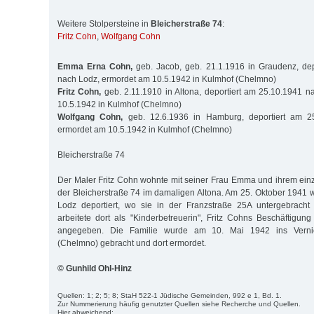
Weitere Stolpersteine in
Bleicherstraße 74
:
Fritz Cohn
,
Wolfgang Cohn
Emma Erna Cohn,
geb. Jacob, geb. 21.1.1916 in Graudenz, dep
nach Lodz, ermordet am 10.5.1942 in Kulmhof (Chelmno)
Fritz Cohn,
geb. 2.11.1910 in Altona, deportiert am 25.10.1941 
10.5.1942 in Kulmhof (Chelmno)
Wolfgang Cohn,
geb. 12.6.1936 in Hamburg, deportiert am 2
ermordet am 10.5.1942 in Kulmhof (Chelmno)
Bleicherstraße 74
Der Maler Fritz Cohn wohnte mit seiner Frau Emma und ihrem ein
der Bleicherstraße 74 im damaligen Altona. Am 25. Oktober 1941 w
Lodz deportiert, wo sie in der Franzstraße 25A untergebrac
arbeitete dort als "Kinderbetreuerin", Fritz Cohns Beschäftigung
angegeben. Die Familie wurde am 10. Mai 1942 ins Vernic
(Chelmno) gebracht und dort ermordet.
© Gunhild Ohl-Hinz
Quellen: 1; 2; 5; 8; StaH 522-1 Jüdische Gemeinden, 992 e 1, Bd. 1.
Zur Nummerierung häufig genutzter Quellen siehe Recherche und Quellen.
Hier abweichend: