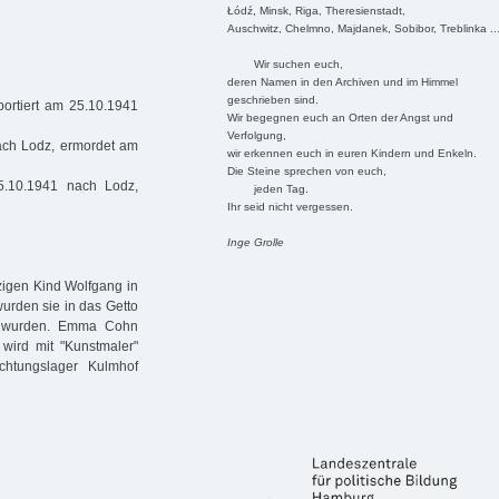
Łódź, Minsk, Riga, Theresienstadt,
Auschwitz, Chelmno, Majdanek, Sobibor, Treblinka ..
Wir suchen euch,
deren Namen in den Archiven und im Himmel
geschrieben sind.
ortiert am 25.10.1941
Wir begegnen euch an Orten der Angst und
Verfolgung,
nach Lodz, ermordet am
wir erkennen euch in euren Kindern und Enkeln.
Die Steine sprechen von euch,
5.10.1941 nach Lodz,
jeden Tag.
Ihr seid nicht vergessen.
Inge Grolle
zigen Kind Wolfgang in
urden sie in das Getto
ht wurden. Emma Cohn
 wird mit "Kunstmaler"
htungslager Kulmhof