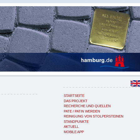
STARTSEITE
DAS PROJEKT
RECHERCHE UND QUELLEN
PATE / PATIN WERDEN
REINIGUNG VON STOLPERSTEINEN
STANDPUNKTE
AKTUELL
MOBILE APP