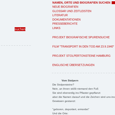
NAMEN, ORTE UND BIOGRAFIEN SUCHEN
NEUE BIOGRAFIEN
GLOSSAR UND ZEITLEISTEN
LITERATUR
DOKUMENTATIONEN
PRESSEBERICHTE
LINKS
PROJEKT BIOGRAFISCHE SPURENSUCHE
FILM "TRANSPORT IN DEN TOD AM 23.9.1940"
PROJEKT STOLPERTONSTEINE HAMBURG
ENGLISCHE ÜBERSETZUNGEN
Vom Stolpern
Die Stolpersteine?
Nein, an ihnen stößt niemand den Fuß
Sie sind ebenerdig ins Pflaster gepflanzt
aber die Namen darauf und die Zeichen sind uns ins
Gewissen gestanzt:
"geboren, deportiert, ermordet"
Und die Orte: