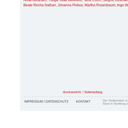
Anita Abraham
,
Helga Jutta Bielefeld
,
Vera Cohn
,
Siegrid Dettma
Beate Recha Nathan
,
Johanna Pinkus
,
Martha Rosenbaum
,
Inge W
druckansicht
/
Seitenanfang
Der Stolperstein i
IMPRESSUM / DATENSCHUTZ
KONTAKT
Stein in Hamburg v