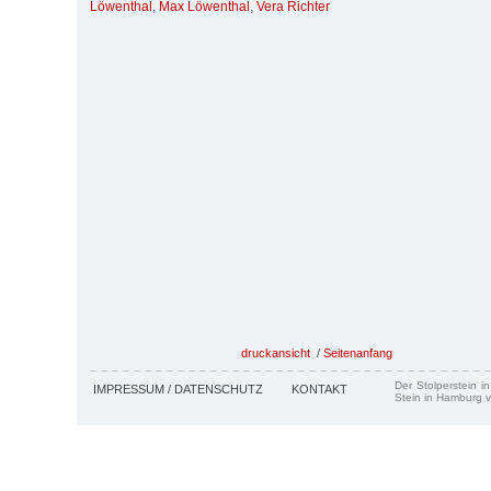
Löwenthal
,
Max Löwenthal
,
Vera Richter
druckansicht
/
Seitenanfang
Der Stolperstein i
IMPRESSUM / DATENSCHUTZ
KONTAKT
Stein in Hamburg v