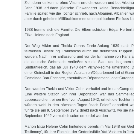
Ziel, denn es konnte ohne Visum erreicht werden und bot Arbeits
Jahr 1938 erfuhren jüdische Einwanderer keine Benachteiligu
Familie später, wie die Tochter schrieb, nach Albanien. Albanien wa
aber durch geheime Militärabkommen unter politischem Einfluss Ita
1938 trennte sich die Familie. Die Eltern schickten Edgar Herbert
Eliza Helene nach England.
Der Weg Viktor und Thekla Cohns führte Anfang 1939 nach Pa
teilweisen Besetzung Frankreichs durch die deutschen Truppen 
wurden. Nach ihrer Entlassung und vor der Einnahme von Paris 
die deutsche Wehrmacht verließen sie die Stadt und begaben s
Südfrankreich, das ab Juli 1940 dem Vichy-Regime unterstand. Do
einer Kleinstadt in der Region Aquitanien/Département Lot et Garo
Gemeinde Bon-Encontre, ebenfalls im Département Lot et Garonne
Dort wurden Thekla und Viktor Cohn verhaftet und in das Camp de 
Eine weitere Station vor ihrer Deportation war das Sammellage
Lebenszeichen, einen Brief vom August 1942, erhielt die Tochter n
würden wohl in den nächsten Tagen "nach Polen" deportiert we
führte sie am 9. September 1942 direkt nach Auschwitz, wo sie na
September 1942 vermutlich sofort ermordet wurden.
Marion Eliza Helene Cohn hinterlegte bereits im Mai 1948 ein Ged
Testimony", für ihre Eltern in der Gedenkstätte Yad Vashem in Jerus