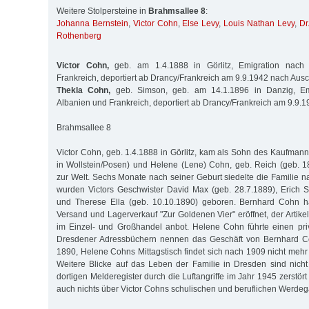
Weitere Stolpersteine in
Brahmsallee 8
:
Johanna Bernstein
,
Victor Cohn
,
Else Levy
,
Louis Nathan Levy
,
Dr
Rothenberg
Victor Cohn,
geb. am 1.4.1888 in Görlitz, Emigration nach I
Frankreich, deportiert ab Drancy/Frankreich am 9.9.1942 nach Ausc
Thekla Cohn,
geb. Simson, geb. am 14.1.1896 in Danzig, Emig
Albanien und Frankreich, deportiert ab Drancy/Frankreich am 9.9.
Brahmsallee 8
Victor Cohn, geb. 1.4.1888 in Görlitz, kam als Sohn des Kaufman
in Wollstein/Posen) und Helene (Lene) Cohn, geb. Reich (geb. 
zur Welt. Sechs Monate nach seiner Geburt siedelte die Familie n
wurden Victors Geschwister David Max (geb. 28.7.1889), Erich 
und Therese Ella (geb. 10.10.1890) geboren. Bernhard Cohn h
Versand und Lagerverkauf "Zur Goldenen Vier" eröffnet, der Artik
im Einzel- und Großhandel anbot. Helene Cohn führte einen priv
Dresdener Adressbüchern nennen das Geschäft von Bernhard Co
1890, Helene Cohns Mittagstisch findet sich nach 1909 nicht mehr
Weitere Blicke auf das Leben der Familie in Dresden sind nich
dortigen Melderegister durch die Luftangriffe im Jahr 1945 zerstör
auch nichts über Victor Cohns schulischen und beruflichen Werde