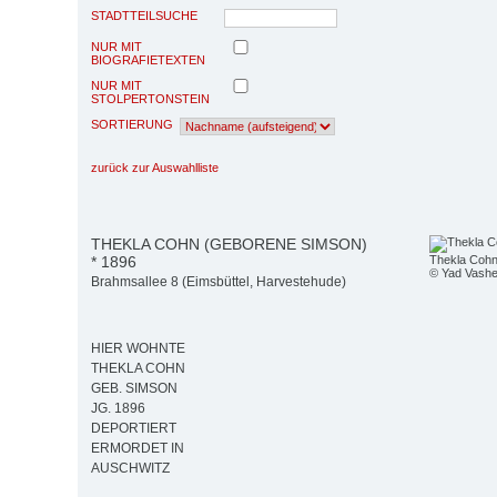
STADTTEILSUCHE
NUR MIT
BIOGRAFIETEXTEN
NUR MIT
STOLPERTONSTEIN
SORTIERUNG
zurück zur Auswahlliste
THEKLA COHN (GEBORENE SIMSON)
* 1896
Thekla Cohn,
© Yad Vash
Brahmsallee 8 (Eimsbüttel, Harvestehude)
HIER WOHNTE
THEKLA COHN
GEB. SIMSON
JG. 1896
DEPORTIERT
ERMORDET IN
AUSCHWITZ