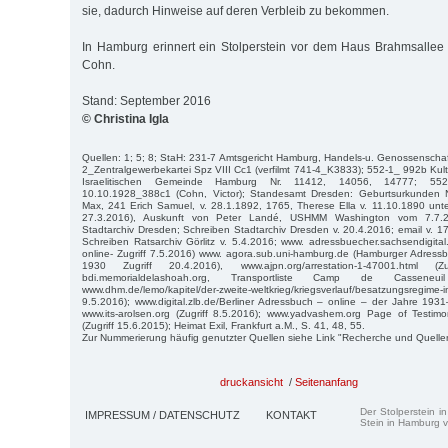
sie, dadurch Hinweise auf deren Verbleib zu bekommen.
In Hamburg erinnert ein Stolperstein vor dem Haus Brahmsallee 
Cohn.
Stand: September 2016
© Christina Igla
Quellen: 1; 5; 8; StaH: 231-7 Amtsgericht Hamburg, Handels-u. Genossenscha
2_Zentralgewerbekartei Spz VIII Cc1 (verfilmt 741-4_K3833); 552-1_ 992b Kult
Israelitischen Gemeinde Hamburg Nr. 11412, 14056, 14777; 552-1
10.10.1928_388c1 (Cohn, Victor); Standesamt Dresden: Geburtsurkunden N
Max, 241 Erich Samuel, v. 28.1.1892, 1765, Therese Ella v. 11.10.1890 unter
27.3.2016), Auskunft von Peter Landé, USHMM Washington vom 7.7.2
Stadtarchiv Dresden; Schreiben Stadtarchiv Dresden v. 20.4.2016; email v. 17
Schreiben Ratsarchiv Görlitz v. 5.4.2016; www. adressbuecher.sachsendigita
online- Zugriff 7.5.2016) www. agora.sub.uni-hamburg.de (Hamburger Adress
1930 Zugriff 20.4.2016), www.ajpn.org/arrestation-1-47001.html (
bdi.memorialdelashoah.org, Transportliste Camp de Casseneuil
www.dhm.de/lemo/kapitel/der-zweite-weltkrieg/kriegsverlauf/besatzungsregime-
9.5.2016); www.digital.zlb.de/Berliner Adressbuch – online – der Jahre 1931
www.its-arolsen.org (Zugriff 8.5.2016); www.yadvashem.org Page of Testim
(Zugriff 15.6.2015); Heimat Exil, Frankfurt a.M., S. 41, 48, 55.
Zur Nummerierung häufig genutzter Quellen siehe Link "Recherche und Quelle
druckansicht
/
Seitenanfang
Der Stolperstein i
IMPRESSUM / DATENSCHUTZ
KONTAKT
Stein in Hamburg v