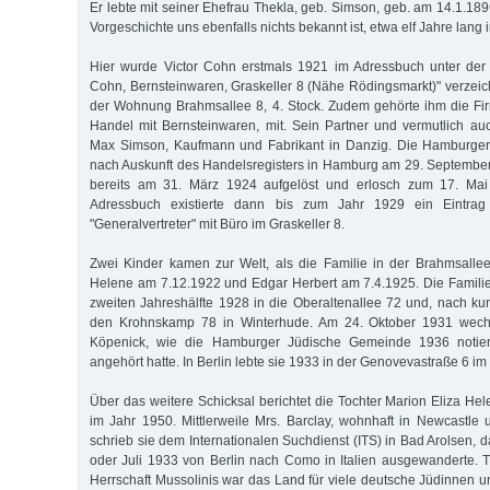
Er lebte mit seiner Ehefrau Thekla, geb. Simson, geb. am 14.1.18
Vorgeschichte uns ebenfalls nichts bekannt ist, etwa elf Jahre lang
Hier wurde Victor Cohn erstmals 1921 im Adressbuch unter der 
Cohn, Bernsteinwaren, Graskeller 8 (Nähe Rödingsmarkt)" verzeic
der Wohnung Brahmsallee 8, 4. Stock. Zudem gehörte ihm die F
Handel mit Bernsteinwaren, mit. Sein Partner und vermutlich a
Max Simson, Kaufmann und Fabrikant in Danzig. Die Hamburger
nach Auskunft des Handelsregisters in Hamburg am 29. Septembe
bereits am 31. März 1924 aufgelöst und erlosch zum 17. Ma
Adressbuch existierte dann bis zum Jahr 1929 ein Eintrag
"Generalvertreter" mit Büro im Graskeller 8.
Zwei Kinder kamen zur Welt, als die Familie in der Brahmsallee
Helene am 7.12.1922 und Edgar Herbert am 7.4.1925. Die Familie
zweiten Jahreshälfte 1928 in die Oberaltenallee 72 und, nach kur
den Krohnskamp 78 in Winterhude. Am 24. Oktober 1931 wechse
Köpenick, wie die Hamburger Jüdische Gemeinde 1936 notiert
angehört hatte. In Berlin lebte sie 1933 in der Genovevastraße 6 im 
Über das weitere Schicksal berichtet die Tochter Marion Eliza Hele
im Jahr 1950. Mittlerweile Mrs. Barclay, wohnhaft in Newcastle
schrieb sie dem Internationalen Suchdienst (ITS) in Bad Arolsen, d
oder Juli 1933 von Berlin nach Como in Italien ausgewanderte. Tr
Herrschaft Mussolinis war das Land für viele deutsche Jüdinnen u