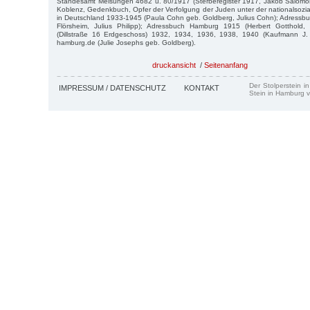
Standesamt Melsungen 4682 u. 80/1917 (Sterberegister 1917, Jakob Salomo
Koblenz, Gedenkbuch, Opfer der Verfolgung der Juden unter der nationalsozial
in Deutschland 1933-1945 (Paula Cohn geb. Goldberg, Julius Cohn); Adressb
Flörsheim, Julius Philipp); Adressbuch Hamburg 1915 (Herbert Gotthold, 
(Dillstraße 16 Erdgeschoss) 1932, 1934, 1936, 1938, 1940 (Kaufmann J. 
hamburg.de (Julie Josephs geb. Goldberg).
druckansicht
/
Seitenanfang
Der Stolperstein i
IMPRESSUM / DATENSCHUTZ
KONTAKT
Stein in Hamburg v