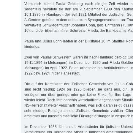
Vermutlich kehrte Paula Goldberg nach einiger Zeit wieder 
Jedenfalls heiratete sie dort am 2. September 1930 den Kaufm
16.1.1886 in Hamburg), der seit 1921 Mitglied der Jüdischen G
Außerdem gehörte er dem orthodoxen Synagogenverband an. Tra
verwitwete Schwiegermutter Johanna Cohn, geb. Ehrmann (75 Jahr
16), und der Ehemann ihrer Schwester Frieda, der Bankbeamte M
Paula und Julius Cohn lebten in der Dillstraße 16 im Stadtteil Ro
kinderlos.
Zwei von Paulas Schwestern waren ihr nach Hamburg gefolgt: Gide
19.11.1894 in Melsungen) im Dezember 1920 und Frieda Goldber
Melsungen) im April 1922. Beide arbeiteten als Verkäuferinnen un
1922 bzw. 1924 in der Hansestadt.
Die auf der Karteikarte der Jüdischen Gemeinde von Julius Coh
sind recht niedrig; 1924 bis 1926 blieben sie ganz aus, d.h. 
verfügten nur über geringe oder gar keine Einkünfte. Ihre Lage
wieder leicht. Doch ihre ohnehin wirtschaftlich angespannte Situati
NS-Herrschaft weiter verschärft haben, was sich daran zeigt, dass
sehr niedrige Beiträge an die Jüdische Gemeinde zahlten. Offe
arbeitslos und mussten staatliche Fürsorgeleistungen in Anspruch
Im Dezember 1938 führten die Arbeitsämter für jüdische Unters
Verpflichtung ein, körperliche Arbeit in jüdischen Arbeitskolonne