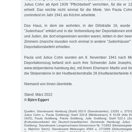
Julius Cohn ab April 1939 "Pflichtarbeit" verrichten, für die er
erhielt. Das reichte nicht einmal für die Miete. Von Paula Coh
zumindest im Jahr 1941 als Köchin arbeitete.
Das Haus, in dem sie wohnten, in der Dillstraße 16, wurde
"Judenhaus" erklärt und in die Vorbereitung der Deportationen ei
und Juden, die dort eingewiesen worden waren, lebten in den b
Zimmern (manche mussten noch einmal in andere "Judenhäuser" u
Deportationsbefehl erhielten.
Paula und Julius Cohn wurden am 8. November 1941 nach Mins
Deportationszug befand sich auch ihre Schwester Julie Josephs
www.stolpersteine-hamburg.de), mit ihrem Ehemann Martin und ihr
die Stolpersteine in der Hudtwalckerstraße 28 (Hudtwalckertwiete 4
Niemand von ihnen überlebte.
Stand: März 2022
© Björn Eggert
Quellen: Standesamt Hamburg (StaH) 332-5 (Standesämter), 13291 u. 375/19
Julius Cohn u. Paula Goldberg); StaH 332-8 (Meldewesen), K 6139 (Alte E
1925), Paula Goldberg, Frieda Goldberg, Julie Goldberg; StaH 522-1 (J
(Kultussteuerkartei der Deutsch-Israelitischen Gemeinde Hamburg) Juli
Goldberg; Standesamt Langenschwarz-Grosenmoor Nr. 7/1893 (Heiratsregist
u. Malchen Stern); Standesamt Melsungen 4584 u. 27/1896 (Geburtsregist