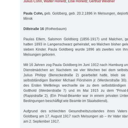
Julius Cohn
,
Walter Horwitz
,
Else Horwitz
,
Gertrud Weidner
Paula Cohn,
geb. Goldberg, geb. 20.2.1896 in Melsungen, deport
Minsk
Dillstraße 16
(
Rotherbaum
)
Paulas Eltern, Salomon Goldberg (1856-1917) und Malchen, ge
hatten 1893 in Langenschwarz geheiratet, wo Malchen bisher gel
sieben Kinder. Paula Goldberg wurde 1896 als zweites von ih
Melsungen geboren.
Mit 16 Jahren zog Paula Goldberg im Juni 1912 nach Hamburg un
Dienstmädchen an: Nachdem sie vier Wochen bei dem selbstst
Julius Philipp (Beneckestraße 2) gearbeitet hatte, blieb si
selbstständigen Bankier Michael Flörsheim jr. (Werderstraße 30)
des Ersten Weltkriegs wechselte sie zu dem selbstständigen 
Gotthold (Werderstraße 7) und im Mai 1915 zu dem "Privat-B
(Rappstraße 2). (Ein Privat-Beamter war in einem privaten Unt
Bedingungen beschäftigt wie Beamte im Staatsdienst).
Aufgrund des schlechten Gesundheitszustandes ihres Vater
Goldberg am 17. August 1917 nach Melsungen ab – ihr Vater sta
am 2. September 1917.