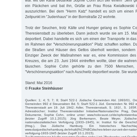
war. Mit der Karte bedankte Sophie Cohn sich bei einem "Sehr ge
ein Päckchen und bat ihn, Grüße an Frau Rosa Kwiatkowski in
auszurichten. Bei dem "Herrn Katz" handelt es sich um einen F
Zeitpunkt im "Judenhaus" in der Bornstraße 22 wohnte.
Trotz der Seuchen, trotz Kälte und Hunger gelang es Sophie Co
Theresienstadt zu überleben. Dann jedoch wurde sie am 15. Ma
deportiert. Dabei handelte es sich um einen der Transporte in das
im Rahmen der "Verschönerungsaktion" Platz schaffen sollten. Da
die Straßen und Häuser des Gettos überholt werden, sondern 
Einziger Zweck der Maßnahmen war es, eine Kommission des I
Kreuzes, die am 23. Juni 1944 eintreffen wollte, über die wahre
täuschen. Sophie Cohn gehörte zu den 7500 Menschen, 
"Verschönerungsaktion" nach Auschwitz deportiert wurde. Sie wurde
Stand: Mai 2016
© Frauke Steinhäuser
Quellen: 1; 4; 5; 7; 8; StaH 522-1 Jüdische Gemeinden Abl. 1993/01, Or
Gemeinden 992 d Steuerakten Bd. 5; StaH 522-1 Jüd. Gemeinden Nr. 992 e
Theresienstadt am 19. Juli 1942; Adler, Theresienstadt, S. 161f., S. 165f
Adressbücher; Institut Theresienstädter Initiative/Nationalarchiv Prag, Dat
Dokumente, Sophie Cohn, online unter: www.holocaust.cz/de/opferdatenba
(letzter Zugriff 10.1.2015); Jörg Berkemann, Beate Meyer, Jüdisc
nationalsozialistischen Verfolgung (1933–1945), in: Institut für die Gesc
(Hrsg.), Das Jüdische Hamburg. Ein historisches Nachschlag
www.dasjuedischehamburg.de/inhalt/j%C3%BCdisches-leben-zur-zeit-der-nationa
verfolgung-1933-1945 (letzter Zugriff 10.1.2015).
Zur Nummerierung häufig genutzter Quellen siehe Link "Recherche und Quelle