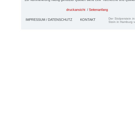
druckansicht
/
Seitenanfang
Der Stolperstein i
IMPRESSUM / DATENSCHUTZ
KONTAKT
Stein in Hamburg v