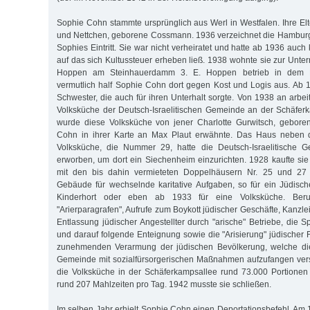
Sophie Cohn stammte ursprünglich aus Werl in Westfalen. Ihre E
und Nettchen, geborene Cossmann. 1936 verzeichnet die Hambur
Sophies Eintritt. Sie war nicht verheiratet und hatte ab 1936 au
auf das sich Kultussteuer erheben ließ. 1938 wohnte sie zur Unter
Hoppen am Steinhauerdamm 3. E. Hoppen betrieb in dem H
vermutlich half Sophie Cohn dort gegen Kost und Logis aus. Ab 19
Schwester, die auch für ihren Unterhalt sorgte. Von 1938 an arbeit
Volksküche der Deutsch-Israelitischen Gemeinde an der Schäferk
wurde diese Volksküche von jener Charlotte Gurwitsch, gebore
Cohn in ihrer Karte an Max Plaut erwähnte. Das Haus neben
Volksküche, die Nummer 29, hatte die Deutsch-Israelitische 
erworben, um dort ein Siechenheim einzurichten. 1928 kaufte s
mit den bis dahin vermieteten Doppelhäusern Nr. 25 und 27 h
Gebäude für wechselnde karitative Aufgaben, so für ein Jüdisc
Kinderhort oder eben ab 1933 für eine Volksküche. Beru
"Arierparagrafen", Aufrufe zum Boykott jüdischer Geschäfte, Kanzle
Entlassung jüdischer Angestellter durch "arische" Betriebe, die
und darauf folgende Enteignung sowie die "Arisierung" jüdischer 
zunehmenden Verarmung der jüdischen Bevölkerung, welche die 
Gemeinde mit sozial­fürsorgerischen Maßnahmen aufzufangen ver
die Volksküche in der Schäferkampsallee rund 73.000 Portionen
rund 207 Mahlzeiten pro Tag. 1942 musste sie schließen.
Im selben Jahr erhielt Sophie Cohn einen Deportationsbefehl. Am 