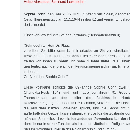
Heinz Alexander
,
Bernhard Lewinsohn
Sophie Cohn,
geb. am 23.12.1873 in Werl/Kreis Soest, deportie
Getto Theresienstadt, am 15.5.1944 in das KZ und Vernichtungslage
dort ermordet
Lübecker Straße/Ecke Steinhauerdamm (Steinhauerdamm 3)
"Sehr geehrter Herr Dr. Plaut,
verzeihen Sie bitte wenn ich mir erlaube an Sie zu schreiben.
Verwandten noch Freunde mit denen ich correspondieren könnte, 
freuen von Ihnen zu hören. Ich habe 4 Jahre unter Frau Gurwit
gearbeitet, auch gehöre ich der Religionsgemeinschaft an. Ich erb
zu hören.
Grüßend Ihre Sophie Cohn"
Diese Postkarte schickte die 69-jährige Sophie Cohn zwei
Chanukka-Fests 1943 und fünf Tage vor ihrem 70. Gebur
Theresienstadt an den Leiter der Bezirksstelle Nordw
Reichsvereinigung der Juden in Deutschland, Max Plaut. Die Einsa
die aus dem kurzen Schreiben spricht, und die Sehnsucht n
außerhalb des Gettos, lassen ahnen, wie trostlos die Zustände do
müssen. So trostlos, dass sie jemanden um Zuwendung bat, der si
dem sie nur in seiner Funktion als Leiter des Jüdischen Religion
(der im November 1942 in der Reichsvereinigung aufging).