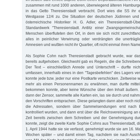
zusammen mit rund 1000 anderen, überwiegend älteren Hamburg
in das Getto Theresienstadt verbracht. Dort wies die SS ihr e
Westgasse 12/4 zu. Die Situation der deutschen Jüdinnen und
österreichische Historiker H. G. Adler, ein Theresienstadt-Üb
Standardwerk "Theresienstadt. Antlitz einer Zwangsgemeinschaf
Menschen überfluteten den Ort, in dem sie sich nicht zurechtfan
alles in peinlicher Verwirrung oder verdrängten die unerträg
Amnesien und wußten nicht ihr Quartier, oft nicht einmal ihren Na
Als Sophie Cohn nach Theresienstadt gebracht wurde, war das
bereits aufgehoben. Gleichwohl gab es Regeln, die die Schreibe
Der Text – einschließlich Anrede und Unterschrift – durfte ni
umfassen, innerhalb eines in den "Tagesbefehlen" des Lagers verö
konnte jede bzw. jeder nur eine Postkarte verschicken. Zeitweise
mehr als einen Personennamen zu erwähnen, man durfte mittei
bekommen konnte, aber keine Wünsche über den Inhalt äußern. 
dann der Zensor, sammelte alle Karten ein, las sie durch und nahm
den Vorschriften entsprachen. Diese gelangten dann aber noch nic
die Adressaten, sondern über Sammelsendungen erst nach B
kontrolliert wurden, und dann erst über die Reichsvereinigung an
Zeit bereits zwischen dem Schreiben und der Genehmigung dur
konnte, zeigt die zweite Karte Sophie Cohns aus Theresienstadt, di
1. April 1944 hatte sie sie verfasst, genehmigt wurde sie am 16. Ma
Wochen später – und damit einen Tag, nachdem sie nach Auschw