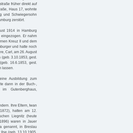
straße früher direkt auf
traße, Haus 17, wohnte
rg und Schwiegersohn
mburg zerstört.
ust 1914 in Hamburg
e eingezogen. Er nahm
ernen Kreuz II und dem
burger und hatte noch
re, Carl, am 26. August
 (geb. 3.10.1853, gest.
geb. 16.6.1853, gest.
n lassen.
eine Ausbildung zum
ete dann in der Buch-,
 im Gutenberghaus,
dern. Ihre Eltern, Iwan
.1872), hatten am 12.
schen Liegnitz (heute
.1896) waren in Jauer
a genannt, in Breslau
Ilse (geb. 13.10.1905,