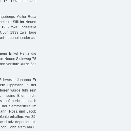
am 16. Dezember aus
 Ingeborgs Mutter Rosa
eleute-Stift im Neuen
1939 zwei Todesfälle
. Juni 1939, zwei Tage
uni nebeneinander auf
inem Enkel Heinz die
 den Neuen Steinweg 78
nn verstarb kurze Zeit
Schwester Johanna. Er
tern Lippmann in der
boren wurde, fuhr sein
hl seine Eltern nicht
es Looft berichtete nach
 der Sammelstelle im
mann, Rosa und Jacob
fehle erhalten. Am 25.
ch Lodz deportiert. Im
Jacob Cohn starb am 8.