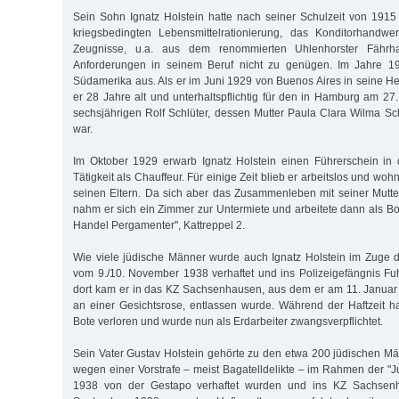
Sein Sohn Ignatz Holstein hatte nach seiner Schulzeit von 1915 
kriegsbedingten Lebensmittelrationierung, das Konditorhandwer
Zeugnisse, u.a. aus dem renommierten Uhlenhorster Fährha
Anforderungen in seinem Beruf nicht zu genügen. Im Jahre 1
Südamerika aus. Als er im Juni 1929 von Buenos Aires in seine He
er 28 Jahre alt und unterhaltspflichtig für den in Hamburg am 27
sechsjährigen Rolf Schlüter, dessen Mutter Paula Clara Wilma Sch
war.
Im Oktober 1929 erwarb Ignatz Holstein einen Führerschein in 
Tätigkeit als Chauffeur. Für einige Zeit blieb er arbeitslos und wo
seinen Eltern. Da sich aber das Zusammenleben mit seiner Mutter
nahm er sich ein Zimmer zur Untermiete und arbeitete dann als Bo
Handel Pergamenter", Kattreppel 2.
Wie viele jüdische Männer wurde auch Ignatz Holstein im Zug
vom 9./10. November 1938 verhaftet und ins Polizeigefängnis Fuh
dort kam er in das KZ Sachsenhausen, aus dem er am 11. Januar
an einer Gesichtsrose, entlassen wurde. Während der Haftzeit hat
Bote verloren und wurde nun als Erdarbeiter zwangsverpflichtet.
Sein Vater Gustav Holstein gehörte zu den etwa 200 jüdischen M
wegen einer Vorstrafe – meist Bagatelldelikte – im Rahmen der "J
1938 von der Gestapo verhaftet wurden und ins KZ Sachsen