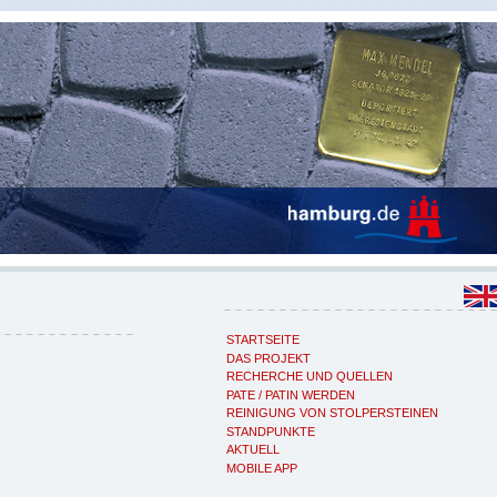
STARTSEITE
DAS PROJEKT
RECHERCHE UND QUELLEN
PATE / PATIN WERDEN
REINIGUNG VON STOLPERSTEINEN
STANDPUNKTE
AKTUELL
MOBILE APP