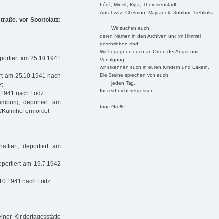
Łódź, Minsk, Riga, Theresienstadt,
Auschwitz, Chelmno, Majdanek, Sobibor, Treblinka ..
raße, vor Sportplatz;
Wir suchen euch,
deren Namen in den Archiven und im Himmel
geschrieben sind.
Wir begegnen euch an Orten der Angst und
portiert am 25.10.1941
Verfolgung,
wir erkennen euch in euren Kindern und Enkeln.
Die Steine sprechen von euch,
ert am 25.10.1941 nach
jeden Tag.
et
Ihr seid nicht vergessen.
0.1941 nach Lodz
mburg, deportiert am
Inge Grolle
o/Kulmhof ermordet
ftiert, deportiert am
portiert am 19.7.1942
z
.10.1941 nach Lodz
iner Kindertagesstätte