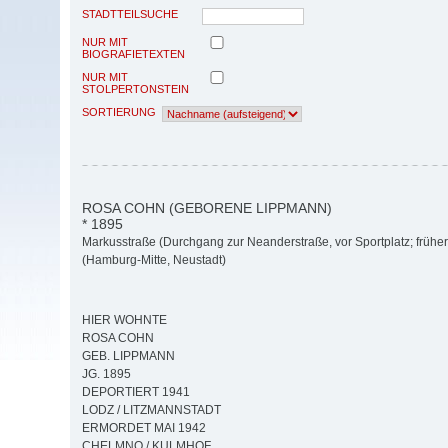
STADTTEILSUCHE
NUR MIT
BIOGRAFIETEXTEN
NUR MIT
STOLPERTONSTEIN
SORTIERUNG
ROSA COHN (GEBORENE LIPPMANN)
* 1895
Markusstraße (Durchgang zur Neanderstraße, vor Sportplatz; früher
(Hamburg-Mitte, Neustadt)
HIER WOHNTE
ROSA COHN
GEB. LIPPMANN
JG. 1895
DEPORTIERT 1941
LODZ / LITZMANNSTADT
ERMORDET MAI 1942
CHELMNO / KULMHOF