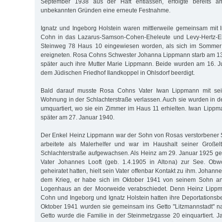
September 1938 aus der Haft entlassen, erfolgte bereits 
unbekannten Gründen eine erneute Festnahme.
Ignatz und Ingeborg Holstein waren mittlerweile gemeinsam mit
Cohn in das Lazarus-Samson-Cohen-Eheleute und Levy-Hertz-Eh
Steinweg 78 Haus 10 eingewiesen worden, als sich im Sommer 
ereigneten. Rosa Cohns Schwester Johanna Lippmann starb am 13
später auch ihre Mutter Marie Lippmann. Beide wurden am 16. J
dem Jüdischen Friedhof Ilandkoppel in Ohlsdorf beerdigt.
Bald darauf musste Rosa Cohns Vater Iwan Lippmann mit se
Wohnung in der Schlachterstraße verlassen. Auch sie wurden in
umquartiert, wo sie ein Zimmer im Haus 11 erhielten. Iwan Lippma
später am 27. Januar 1940.
Der Enkel Heinz Lippmann war der Sohn von Rosas verstorbener 
arbeitete als Malerhelfer und war im Haushalt seiner Großel
Schlachterstraße aufgewachsen. Als Heinz am 29. Januar 1925 ge
Vater Johannes Looft (geb. 1.4.1905 in Altona) zur See. Obwo
geheiratet hatten, hielt sein Vater offenbar Kontakt zu ihm. Johann
dem Krieg, er habe sich im Oktober 1941 von seinem Sohn an
Logenhaus an der Moorweide verabschiedet. Denn Heinz Lipp
Cohn und Ingeborg und Ignatz Holstein hatten ihre Deportationsbe
Oktober 1941 wurden sie gemeinsam ins Getto "Litzmannstadt" na
Getto wurde die Familie in der Steinmetzgasse 20 einquartiert. 