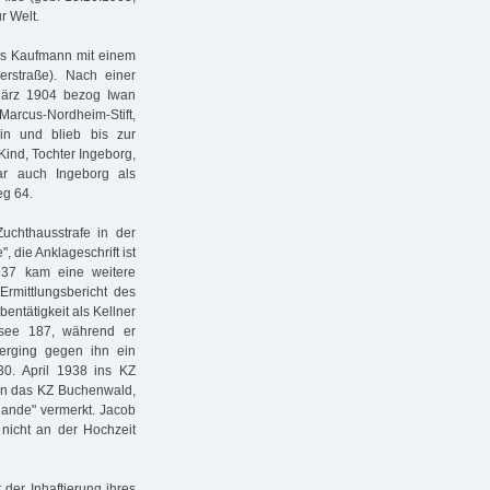
r Welt.
als Kaufmann mit einem
erstraße). Nach einer
 März 1904 bezog Iwan
us-Nordheim-Stift,
in und blieb bis zur
Kind, Tochter Ingeborg,
r auch Ingeborg als
eg 64.
chthausstrafe in der
 die Anklageschrift ist
937 kam eine weitere
rmittlungsbericht des
entätigkeit als Kellner
ssee 187, während er
 erging gegen ihn ein
0. April 1938 ins KZ
in das KZ Buchenwald,
hande" vermerkt. Jacob
nicht an der Hochzeit
 der Inhaftierung ihres