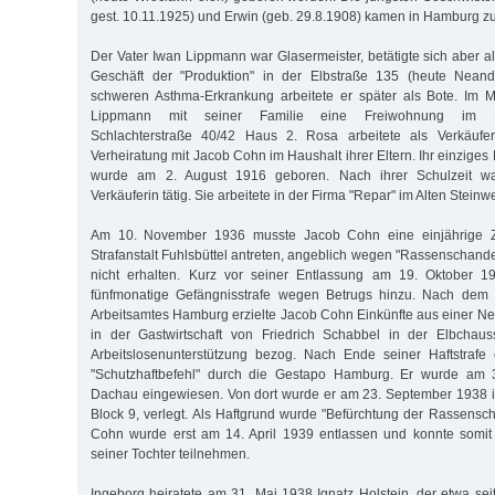
gest. 10.11.1925) und Erwin (geb. 29.8.1908) kamen in Hamburg zu
Der Vater Iwan Lippmann war Glasermeister, betätigte sich aber 
Geschäft der "Produktion" in der Elbstraße 135 (heute Neand
schweren Asthma-Erkrankung arbeitete er später als Bote. Im
Lippmann mit seiner Familie eine Freiwohnung im Marc
Schlachterstraße 40/42 Haus 2. Rosa arbeitete als Verkäufer
Verheiratung mit Jacob Cohn im Haushalt ihrer Eltern. Ihr einziges 
wurde am 2. August 1916 geboren. Nach ihrer Schulzeit wa
Verkäuferin tätig. Sie arbeitete in der Firma "Repar" im Alten Steinw
Am 10. November 1936 musste Jacob Cohn eine einjährige Zu
Strafanstalt Fuhlsbüttel antreten, angeblich wegen "Rassenschande",
nicht erhalten. Kurz vor seiner Entlassung am 19. Oktober 1
fünfmonatige Gefängnisstrafe wegen Betrugs hinzu. Nach dem E
Arbeitsamtes Hamburg erzielte Jacob Cohn Einkünfte aus einer Neb
in der Gastwirtschaft von Friedrich Schabbel in der Elbchau
Arbeitslosenunterstützung bezog. Nach Ende seiner Haftstrafe
"Schutzhaftbefehl" durch die Gestapo Hamburg. Er wurde am 3
Dachau eingewiesen. Von dort wurde er am 23. September 1938 
Block 9, verlegt. Als Haftgrund wurde "Befürchtung der Rassensc
Cohn wurde erst am 14. April 1939 entlassen und konnte somit 
seiner Tochter teilnehmen.
Ingeborg heiratete am 31. Mai 1938 Ignatz Holstein, der etwa seit