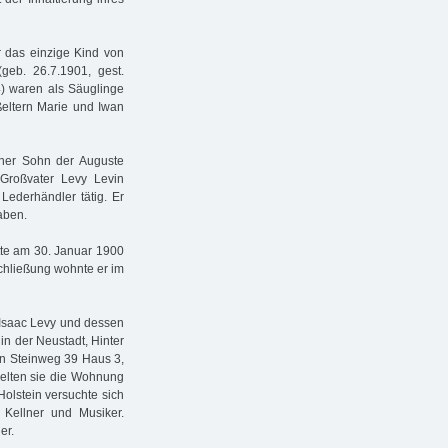
 das einzige Kind von
geb. 26.7.1901, gest.
4) waren als Säuglinge
ßeltern Marie und Iwan
cher Sohn der Auguste
 Großvater Levy Levin
Lederhändler tätig. Er
aben.
te am 30. Januar 1900
chließung wohnte er im
 Isaac Levy und dessen
in der Neustadt, Hinter
en Steinweg 39 Haus 3,
ielten sie die Wohnung
Holstein versuchte sich
 Kellner und Musiker.
er.