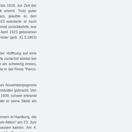
bis 1918, zur Zeit der
k erlernt. Trotz guter
us, glaubte er, den
923 wanderte er nach
imat zurückkehrte, war
. April 1923 geborenen
lüter (geb. 31.3.1903)
der Hoffnung auf eine
hnte zunächst wieder bei
 als schwierig erwies,
te in der Firma "Perco-
e des Novemberpogroms
lsbüttel gebracht. Von
 1939, schwer erkrankt
te er seine Stelle als
ännern in Hamburg, die
uni-Aktion" am 23. Juni
hausen kamen. Am 4.