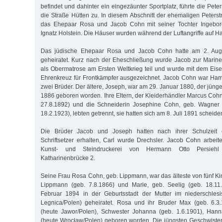
befindet und dahinter ein eingezäunter Sportplatz, führte die Peter
die Straße Hütten zu. In diesem Abschnitt der ehemaligen Peters
das Ehepaar Rosa und Jacob Cohn mit seiner Tochter Ingebo
Ignatz Holstein. Die Häuser wurden während der Luftangriffe auf Ha
Das jüdische Ehepaar Rosa und Jacob Cohn hatte am 2. Aug
geheiratet. Kurz nach der Eheschließung wurde Jacob zur Marin
als Obermatrose am Ersten Weltkrieg teil und wurde mit dem Eis
Ehrenkreuz für Frontkämpfer ausgezeichnet. Jacob Cohn war Ham
zwei Brüder. Der ältere, Joseph, war am 29. Januar 1880, der jünge
1886 geboren worden. Ihre Eltern, der Kleiderhändler Marcus Cohn
27.8.1892) und die Schneiderin Josephine Cohn, geb. Wagner (
18.2.1923), lebten getrennt, sie hatten sich am 8. Juli 1891 scheide
Die Brüder Jacob und Joseph hatten nach ihrer Schulzeit 
Schriftsetzer erhalten, Carl wurde Drechsler. Jacob Cohn arbeit
Kunst- und Steindruckerei von Hermann Otto Persiehl
Katharinenbrücke 2.
Seine Frau Rosa Cohn, geb. Lippmann, war das älteste von fünf Kin
Lippmann (geb. 7.8.1866) und Marie, geb. Seelig (geb. 18.11
Februar 1894 in der Geburtsstadt der Mutter im niederschlesi
Legnica/Polen) geheiratet. Rosa und ihr Bruder Max (geb. 6.3
(heute Jawor/Polen), Schwester Johanna (geb. 1.6.1901), Hann
(heute Wrocław/Polen) geboren worden. Die jüngsten Geschwister 