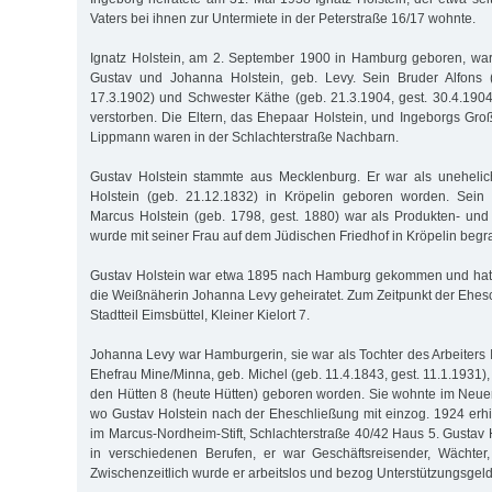
Vaters bei ihnen zur Untermiete in der Peterstraße 16/17 wohnte.
Ignatz Holstein, am 2. September 1900 in Hamburg geboren, war
Gustav und Johanna Holstein, geb. Levy. Sein Bruder Alfons (
17.3.1902) und Schwester Käthe (geb. 21.3.1904, gest. 30.4.190
verstorben. Die Eltern, das Ehepaar Holstein, und Ingeborgs Gro
Lippmann waren in der Schlachterstraße Nachbarn.
Gustav Holstein stammte aus Mecklenburg. Er war als uneheli
Holstein (geb. 21.12.1832) in Kröpelin geboren worden. Sein
Marcus Holstein (geb. 1798, gest. 1880) war als Produkten- und 
wurde mit seiner Frau auf dem Jüdischen Friedhof in Kröpelin begr
Gustav Holstein war etwa 1895 nach Hamburg gekommen und hat
die Weißnäherin Johanna Levy geheiratet. Zum Zeitpunkt der Ehes
Stadtteil Eimsbüttel, Kleiner Kielort 7.
Johanna Levy war Hamburgerin, sie war als Tochter des Arbeiters
Ehefrau Mine/Minna, geb. Michel (geb. 11.4.1843, gest. 11.1.1931), 
den Hütten 8 (heute Hütten) geboren worden. Sie wohnte im Neu
wo Gustav Holstein nach der Eheschließung mit einzog. 1924 erh
im Marcus-Nordheim-Stift, Schlachterstraße 40/42 Haus 5. Gustav 
in verschiedenen Berufen, er war Geschäftsreisender, Wächter,
Zwischenzeitlich wurde er arbeitslos und bezog Unterstützungsgeld