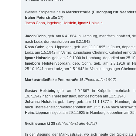
Weitere Stolpersteine in
Markusstraße (Durchgang zur Neanderst
früher Peterstraße 17)
:
Jacob Cohn
,
Ingeborg Holstein
,
Ignatz Holstein
Jacob Cohn,
geb. am 6.4.1884 in Hamburg, mehrfach inhaftiert, de
nach Lodz, dort verstorben am 8.2.1942
Rosa Cohn,
geb. Lippmann, geb. am 11.1.1895 in Jauer, deporti
Lodz, am 1.5.1942 im Vernichtungslager Chelmno/Kulmhof ermord
Ignatz Holstein,
geb. am 2.9.1900 in Hamburg, deportiert am 25.1
Ingeborg Holstein/Jordan,
geb. Cohn, geb. am 2.8.1916 in Ha
25.10.1941 nach Lodz, am 1.5.1942 im Vernichtungslager Chelmn
Markustraße/Ecke Peterstraße 15
(Peterstraße 16/17)
Gustav Holstein,
geb. am 1.9.1867 in Kröpelin, mehrfach inha
19.7.1942 nach Theresienstadt, dort gestorben am 12.5.1943
Johanna Holstein,
geb. Levy, geb. am 11.1.1877 in Hamburg, de
nach Theresienstadt, weiterdeportiert am 15.5.1944 nach Auschwit
Heinz Lippmann,
geb. am 29.1.1925 in Hamburg, deportiert am 25
Großneumarkt 38
(Schlachterstraße 40/42)
In der Biegung der Markusstraße, wo sich heute der Spielplatz e