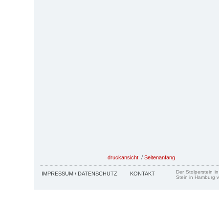
druckansicht
/
Seitenanfang
Der Stolperstein i
IMPRESSUM / DATENSCHUTZ
KONTAKT
Stein in Hamburg v