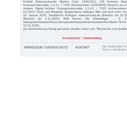
Krefeld Geburtsurkunde Martha Cohn 1334/1911; ITS Archives Bad A
Korrespondenzakte 1.2.4.1 / 7105 Archivnummer [12650952] Einsicht am 9
Arolsen Digital Archive Korrespondenzakte 1.2.4.1 / 7105 Archivnumme
9.3.2017; Buch und Biografie Stolpersteine Solingen Man soll mich nicht ve
16. Januar 2020, Stadtarchiv Solingen; www.ancestry.de (Einsicht am 25.1
(Einsicht am 4.11.2020); Wolf Gruner, Die Arbeitslager …, S. 10
www.gedenkstaettenforum.de/uploads/media/GedenkstaettenRundbrief
12.11.2020).
Zur Nummerierung häufig genutzter Quellen siehe Link "Recherche und Quelle
druckansicht
/
Seitenanfang
Der Stolperstein i
IMPRESSUM / DATENSCHUTZ
KONTAKT
Stein in Hamburg v