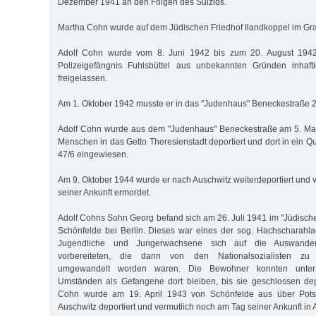
Dezember 1941 an den Folgen des Suizids.
Martha Cohn wurde auf dem Jüdischen Friedhof Ilandkoppel im Gra
Adolf Cohn wurde vom 8. Juni 1942 bis zum 20. August 1942
Polizeigefängnis Fuhlsbüttel aus unbekannten Gründen inhaft
freigelassen.
Am 1. Oktober 1942 musste er in das "Judenhaus" Beneckestraße 2
Adolf Cohn wurde aus dem "Judenhaus" Beneckestraße am 5. Mai
Menschen in das Getto Theresienstadt deportiert und dort in ein Qu
47/6 eingewiesen.
Am 9. Oktober 1944 wurde er nach Auschwitz weiterdeportiert und 
seiner Ankunft ermordet.
Adolf Cohns Sohn Georg befand sich am 26. Juli 1941 im "Jüdische
Schönfelde bei Berlin. Dieses war eines der sog. Hachscharahla
Jugendliche und Jungerwachsene sich auf die Auswander
vorbereiteten, die dann von den Nationalsozialisten zu Z
umgewandelt worden waren. Die Bewohner konnten unter 
Umständen als Gefangene dort bleiben, bis sie geschlossen dep
Cohn wurde am 19. April 1943 von Schönfelde aus über Pot
Auschwitz deportiert und vermutlich noch am Tag seiner Ankunft in 