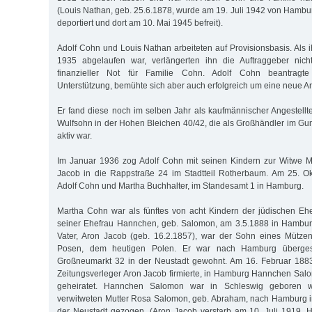
(Louis Nathan, geb. 25.6.1878, wurde am 19. Juli 1942 von Hambu
deportiert und dort am 10. Mai 1945 befreit).
Adolf Cohn und Louis Nathan arbeiteten auf Provisionsbasis. Als 
1935 abgelaufen war, verlängerten ihn die Auftraggeber nicht
finanzieller Not für Familie Cohn. Adolf Cohn beantragte
Unterstützung, bemühte sich aber auch erfolgreich um eine neue Arb
Er fand diese noch im selben Jahr als kaufmännischer Angestellte
Wulfsohn in der Hohen Bleichen 40/42, die als Großhändler im 
aktiv war.
Im Januar 1936 zog Adolf Cohn mit seinen Kindern zur Witwe Ma
Jacob in die Rappstraße 24 im Stadtteil Rotherbaum. Am 25. Ok
Adolf Cohn und Martha Buchhalter, im Standesamt 1 in Hamburg.
Martha Cohn war als fünftes von acht Kindern der jüdischen Eh
seiner Ehefrau Hannchen, geb. Salomon, am 3.5.1888 in Hambur
Vater, Aron Jacob (geb. 16.2.1857), war der Sohn eines Mütze
Posen, dem heutigen Polen. Er war nach Hamburg überges
Großneumarkt 32 in der Neustadt gewohnt. Am 16. Februar 1883 h
Zeitungsverleger Aron Jacob firmierte, in Hamburg Hannchen Sal
geheiratet. Hannchen Salomon war in Schleswig geboren w
verwitweten Mutter Rosa Salomon, geb. Abraham, nach Hamburg in
der Neustadt gezogen. (Aron Jacob verstarb am 10. Juli 1919,