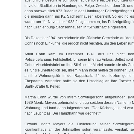
aus, um die Geschäfte von Juden zu demolieren. Zerstörungen u
in vielen Stadtteilen in Hamburg die Folge. Zwischen dem 10. u
dann nachweislich 873 Juden in das Hamburger Polizeigefängnis Fu
die meisten dann ins KZ Sachsenhausen überstellt. So erging e
wurde am 11. November 1938 festgenommen, ins Polizeigefängnis
nach Oranienburg/ Sachsenhausen in "Schutzhaft" eingeliefert.
Bis Dezember 1941 verzeichnete die Jüdische Gemeinde auf der Ku
Cohns noch Einkünfte, die jedoch nicht reichten, um den Lebensunte
Adolf Cohn kam im Dezember 1941 aus uns nicht beka
Polizeigefängnis Fuhlsbüttel, für seine Ehefrau Anlass, Selbstmor
Cohns Abschiedsbrief an ihre Stieftochter Martel nannte sie als Gru
es für sie unerträglich sei, ihrem Mann nicht helfen zu können. Da
an ihre Wohnungstür in der Rappstraße 24, der letzten gem
Ehepaares. Adressiert hatte sie den Umschlag an ihre Tochter M
Barth-Straße 8, Keller.
Martha Cohn wurde von ihrem Schwiegersohn aufgefunden. (Mart
1939 Moritz Meyers geheiratet und trug seitdem dessen Namen.) Mo
Wohnung und fand dann folgendes vor: "Der Küchengasherd war g
nach Leuchtgas. Der Haupthahn war geöffnet."
Obwohl Moritz Meyers die Einlieferung seiner Schwiegermutt
Krankenhaus an der Johnsallee sofort veranlasste, verstarb s