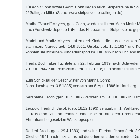
Für Adolf Cohn sowie Georg Cohn liegen auch Stolpersteine in Sol
2/ Solingen Mitte. (Siehe: www.stolpersteine-solingen.de).
Martha "Martel" Meyers, geb. Cohn, wurde mit ihrem Mann Moritz M
nach Auschwitz deportiert. (Für das Ehepaar sind Stolpersteine gepl
Martel und Moritz Meyers hatten drei Kinder, die aus der ersten
stammten: Margot, geb. 14.9.1921, Gisela, geb. 15.1.1924 und Kur
konnten sie mit einem Kindertransport im Juli 1939 nach England in
Frieda Buchhalter flüchtete am 22. Februar 1939 nach Schweden.
29. Juli 1944 Kurt Rothschild (geb. 1.12.1916) und bekam mit ihm z
Zum Schicksal der Geschwister von Martha Cohn:
John Jacob (geb. 3.8.1885) verstarb am 6. April 1886 in Hamburg.
Seraphine Jacob (geb. 18.4.1887) verstarb am 18. Juli 1887 in Ha
Leopold Friedrich Jacob (geb. 18.12.1893) verstarb im 1. Weltkri
in Russland. An ihn erinnert eine Inschrift auf dem Ehrende
Ehrenhain beigesetzten Weltkriegsopfer.
Delfred Jacob (geb. 29.4.1883) und seine Ehefrau Jenny (geb. 3
Oktober 1941 nach Litzmannstadt deportiert und dort ermordet. Die 