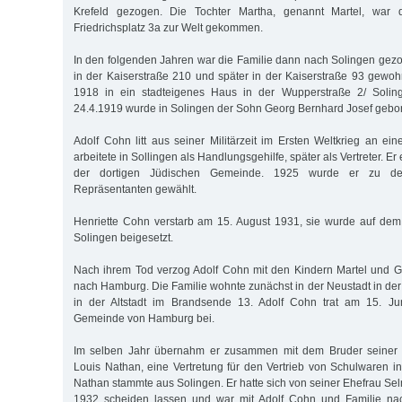
Krefeld gezogen. Die Tochter Martha, genannt Martel, war
Friedrichsplatz 3a zur Welt gekommen.
In den folgenden Jahren war die Familie dann nach Solingen gez
in der Kaiserstraße 210 und später in der Kaiserstraße 93 gewohn
1918 in ein stadteigenes Haus in der Wupperstraße 2/ Soli
24.4.1919 wurde in Solingen der Sohn Georg Bernhard Josef gebo
Adolf Cohn litt aus seiner Militärzeit im Ersten Weltkrieg an ein
arbeitete in Sollingen als Handlungsgehilfe, später als Vertreter. Er
der dortigen Jüdischen Gemeinde. 1925 wurde er zu dere
Repräsentanten gewählt.
Henriette Cohn verstarb am 15. August 1931, sie wurde auf dem
Solingen beigesetzt.
Nach ihrem Tod verzog Adolf Cohn mit den Kindern Martel und 
nach Hamburg. Die Familie wohnte zunächst in der Neustadt in der
in der Altstadt im Brandsende 13. Adolf Cohn trat am 15. Ju
Gemeinde von Hamburg bei.
Im selben Jahr übernahm er zusammen mit dem Bruder seiner v
Louis Nathan, eine Vertretung für den Vertrieb von Schulwaren 
Nathan stammte aus Solingen. Er hatte sich von seiner Ehefrau Se
1932 scheiden lassen und war mit Adolf Cohn und Familie n