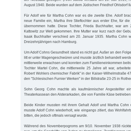
August 1940. Beide wurden auf dem Jüdischen Friedhof Ohlsdorf Il
Für Adolf wie für Martha Cohn war es die zweite Ehe. Adolf brac
neue Familie ein, Martha ihre Stieftochter aus erster Ehe, für di
übernommen hatte. Diese Tochter, Frieda Buchhalter, war am 
Kattowitz zur Welt gekommen. Ihre Mutter war kurz nach der Gebur
Isaak Buchhalter verschied am 20. Januar 1935. Martha Cohn w
Dreizehnjährigen nach Hamburg.
Um Adolf Cohns Gesundheit stand es nicht gut. Außer an den Folge
litt er unter Magengeschwüren und musste ärztlich behandelt werd
mittlerweile erwachsen und konnten zum Familieneinkommen beitr
Tochter Martel Cohn, die mittlerweile 25 Jahre alt war, arbeitete 
Robert Wohlers chemischer Fabrik" in der Kaiser-Wilhelmstraße 4
den "Schlesischen Furnier Werken" in der Billstraße 23-25 in Rothe
Sohn Georg Cohn machte als kaufmännischer Angestellter ei
Theaterkassean den Alsterarkaden, die von Familie Käse betrieben
Beide Kinder mussten mit ihrem Gehalt Adolf und Martha Cohn u
musste Adolf Cohn wiederholt, wie eingangs zitiert, das Wohlfahr
bitten, die jedoch oftmals versagt wurde.
Während des Novemberpogroms am 9/10. November 1938 rückt