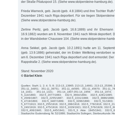
der Straße Pilatuspool 15. (Siehe www.stolpersteine-hamburg.de).
Frieda Warneck, geb. Jacob (geb. 4.8.1884) und ihre Tochter Rut
Dezember 1941 nach Riga deportiert. Für sie liegen Stolpersteine
(Siehe www.stolpersteine-hamburg.de).
Zerline Peritz, geb. Jacob (geb. 16.8.1889) und ihr Ehemann
16.9.1882) wurden am 8. November 1941 nach Minsk deportiert. Di
in der Wandsbeker Chaussee 104. (Siehe www.stolpersteine-hambu
Anna Sekkel, geb. Jacob (geb. 10.2.1891) hatte am 11. Septemb
(geb. 13.9.1886) geheiratet, der im Ersten Weltkrieg verstorben 
am 6. Dezember 1941 nach Riga deportiert und dort ermordet. Der St
Rappstraße 2. (Siehe www.stolpersteine-hamburg.de).
Stand: November 2020
© Bärbel Klein
Quellen: StaH; 1; 2; 4; 5; 8; 213-13_13965; 213-13_14661; 213-13_25396;
351-11_34951; 351-11_39751; 351-11_44595; 351-11_45670; 351-11_7
14_1041; 351-14_1321; 351-14_1807;351-14_1959; 351-14_1974; 
5_114/1883; 332-5_2077/1883; 332-5_3664/1884; 332-5_4281/1885;
5_2009/1887; 332-5_2255/1887; 332-5_2231/1888; 332-5_3886/1888
5_4719/1893; 332-5_3487/1889; 332-5_3296/1890; 332-5_51/1903;
5_677/1913; 332-5_255/1916; 332-5_288/1916; 332-5_778/1916; 332-5_21
5_240/1919; 332-5_475/1919; 332-5_1029/1921; 332-5_576/1929; 332-5_6
332-5_406/1940; 332-5_445/1941; 331-5_3 Akte 1945/1941; 332-5_6
Stadtarchiv Gudensberg Nr. 52/1886; Stadtarchiv Solingen, Sterbeurkunde He