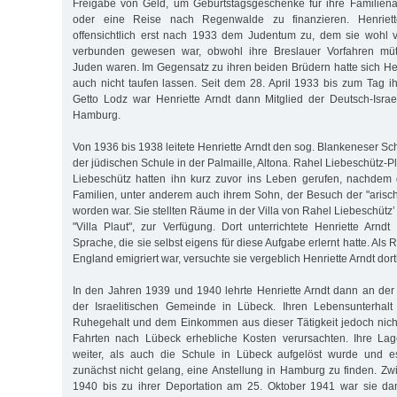
Freigabe von Geld, um Geburtstagsgeschenke für ihre Familien
oder eine Reise nach Regenwalde zu finanzieren. Henriett
offensichtlich erst nach 1933 dem Judentum zu, dem sie wohl v
verbunden gewesen war, obwohl ihre Breslauer Vorfahren mütter
Juden waren. Im Gegensatz zu ihren beiden Brüdern hatte sich Hen
auch nicht taufen lassen. Seit dem 28. April 1933 bis zum Tag ih
Getto Lodz war Henriette Arndt dann Mitglied der Deutsch-Isra
Hamburg.
Von 1936 bis 1938 leitete Henriette Arndt den sog. Blankeneser Sch
der jüdischen Schule in der Palmaille, Altona. Rahel Liebeschütz-
Liebeschütz hatten ihn kurz zuvor ins Leben gerufen, nachdem 
Familien, unter anderem auch ihrem Sohn, der Besuch der "arisc
worden war. Sie stellten Räume in der Villa von Rahel Liebeschütz’ 
"Villa Plaut", zur Verfügung. Dort unterrichtete Henriette Arnd
Sprache, die sie selbst eigens für diese Aufgabe erlernt hatte. Als
England emigriert war, versuchte sie vergeblich Henriette Arndt do
In den Jahren 1939 und 1940 lehrte Henriette Arndt dann an der
der Israelitischen Gemeinde in Lübeck. Ihren Lebensunterhalt
Ruhegehalt und dem Einkommen aus dieser Tätigkeit jedoch nicht
Fahrten nach Lübeck erhebliche Kosten verursachten. Ihre Lage
weiter, als auch die Schule in Lübeck aufgelöst wurde und es
zunächst nicht gelang, eine Anstellung in Hamburg zu finden. Z
1940 bis zu ihrer Deportation am 25. Oktober 1941 war sie da