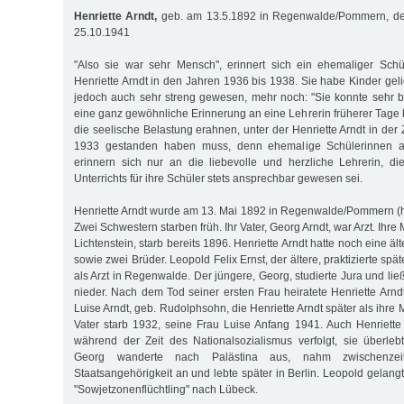
Henriette Arndt,
geb. am 13.5.1892 in Regenwalde/Pommern, dep
25.10.1941
"Also sie war sehr Mensch", erinnert sich ein ehemaliger Schü
Henriette Arndt in den Jahren 1936 bis 1938. Sie habe Kinder gelieb
jedoch auch sehr streng gewesen, mehr noch: "Sie konnte sehr 
eine ganz gewöhnliche Erinnerung an eine Lehrerin früherer Tage k
die seelische Belastung erahnen, unter der Henriette Arndt in der Z
1933 gestanden haben muss, denn ehemalige Schülerinnen a
erinnern sich nur an die liebevolle und herzliche Lehrerin, d
Unterrichts für ihre Schüler stets ansprechbar gewesen sei.
Henriette Arndt wurde am 13. Mai 1892 in Regenwalde/Pommern (
Zwei Schwestern starben früh. Ihr Vater, Georg Arndt, war Arzt. Ihre 
Lichtenstein, starb bereits 1896. Henriette Arndt hatte noch eine ä
sowie zwei Brüder. Leopold Felix Ernst, der ältere, praktizierte spät
als Arzt in Regenwalde. Der jüngere, Georg, studierte Jura und lie
nieder. Nach dem Tod seiner ersten Frau heiratete Henriette Arnd
Luise Arndt, geb. Rudolphsohn, die Henriette Arndt später als ihre 
Vater starb 1932, seine Frau Luise Anfang 1941. Auch Henriett
während der Zeit des Nationalsozialismus verfolgt, sie überleb
Georg wanderte nach Palästina aus, nahm zwischenzeitl
Staatsangehörigkeit an und lebte später in Berlin. Leopold gelan
"Sowjetzonenflüchtling" nach Lübeck.