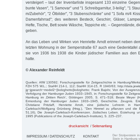
versteigert – laut der Inventarliste insgesamt 133 einzelne Gegen
bunte Vasen", "1 Samovar" und "1 Schreibgarnitur, 3-teilig", "1 Stau
m/Zubehör", "2 Ölbilder", "3 Stubenschränke" und "1 Sofa m/4 Kis
Damenfahrrad"; des weiteren Besteck, Geschirr, Gläser, Lamp
Hefte, Tische, Bett sowie Wäsche, Teppiche etc. – Gegenstände, di
geben.
An das Leben und Wirken von Henriette Arndt erinnert neben dem 
letzten Wohnung in der Semperstraße 67 auch eine Gedenktafel an
sie von 1936 bis 1938 die Kinder jüdischer Familien aus den El
hatte.
© Alexander Reinfeldt
Quellen: AfW 130592; Forschungsstelle für Zeitgeschichte in Hamburg/Werks
FZH 575 W.L.; StaHH 214-1, 112; StaHH 314-15, R 1940/63; http://data.jewi
jg~jgsearch~model2~[lodzghetto]lodzghetto; Frank Bajohr, Von der Ausgre
Verfolgung der Hamburger Juden 1933–1945, in: Forschungsstelle für Zeitgesc
Hamburg im ‚Dritten Reich’, Göttingen 2005, S. 471–518; Beate Meyer (H
Ermordung der Hamburger Juden 1933–1945, Geschichte. Zeugnis. Er
Christiane Pritzlaff, Henriette Arndt, eine jüdische Lehrerin in Ham
Carlebach/Wolfgang Grünberg (Hrsg.), "Den Himmel zu pflanzen und die 
51,16), Die Joseph-Carlebach-Konferenzen. Jüdisches Leben. Erziehung u
1995 (Publications of the Joseph-Carlebach-Institute), S. 225–237.
druckansicht
/
Seitenanfang
Der Stolperstein i
IMPRESSUM / DATENSCHUTZ
KONTAKT
Stein in Hamburg v