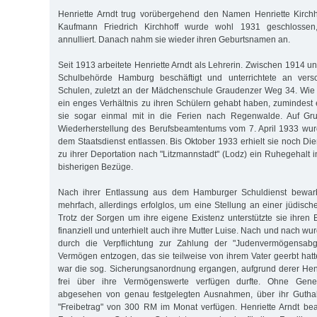
Henriette Arndt trug vorübergehend den Namen Henriette Kirchh
Kaufmann Friedrich Kirchhoff wurde wohl 1931 geschlossen
annulliert. Danach nahm sie wieder ihren Geburtsnamen an.
Seit 1913 arbeitete Henriette Arndt als Lehrerin. Zwischen 1914 u
Schulbehörde Hamburg beschäftigt und unterrichtete an ver
Schulen, zuletzt an der Mädchenschule Graudenzer Weg 34. Wie 
ein enges Verhältnis zu ihren Schülern gehabt haben, zumindes
sie sogar einmal mit in die Ferien nach Regenwalde. Auf Gr
Wiederherstellung des Berufsbeamtentums vom 7. April 1933 wur
dem Staatsdienst entlassen. Bis Oktober 1933 erhielt sie noch Di
zu ihrer Deportation nach "Litzmannstadt" (Lodz) ein Ruhegehalt i
bisherigen Bezüge.
Nach ihrer Entlassung aus dem Hamburger Schuldienst bewarb 
mehrfach, allerdings erfolglos, um eine Stellung an einer jüdisc
Trotz der Sorgen um ihre eigene Existenz unterstützte sie ihren
finanziell und unterhielt auch ihre Mutter Luise. Nach und nach wu
durch die Verpflichtung zur Zahlung der "Judenvermögensab
Vermögen entzogen, das sie teilweise von ihrem Vater geerbt hat
war die sog. Sicherungsanordnung ergangen, aufgrund derer Henr
frei über ihre Vermögenswerte verfügen durfte. Ohne Gene
abgesehen von genau festgelegten Ausnahmen, über ihr Gutha
"Freibetrag" von 300 RM im Monat verfügen. Henriette Arndt bea