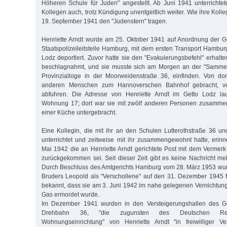
Höheren Schule für Juden" angestellt. Ab Juni 1941 unterrichtet
Kollegen auch, trotz Kündigung unentgeltlich weiter. Wie ihre Kol
19. September 1941 den "Judenstern" tragen.
Henriette Arndt wurde am 25. Oktober 1941 auf Anordnung der G
Staatspolizeileitstelle Hamburg, mit dem ersten Transport Hambur
Lodz deportiert. Zuvor hatte sie den "Evakuierungsbefehl" erhalt
beschlagnahmt, und sie musste sich am Morgen an der "Sammel
Provinzialloge in der Moorweidenstraße 36, einfinden. Von do
anderen Menschen zum Hannoverschen Bahnhof gebracht, 
abfuhren. Die Adresse von Henriette Arndt im Getto Lodz la
Wohnung 17; dort war sie mit zwölf anderen Personen zusamme
einer Küche untergebracht.
Eine Kollegin, die mit ihr an den Schulen Lutterothstraße 36 
unterrichtet und zeitweise mit ihr zusammengewohnt hatte, erinn
Mai 1942 die an Henriette Arndt gerichtete Post mit dem Vermer
zurückgekommen sei. Seit dieser Zeit gibt es keine Nachricht meh
Durch Beschluss des Amtgerichts Hamburg vom 28. März 1953 wurd
Bruders Leopold als "Verschollene" auf den 31. Dezember 1945 für
bekannt, dass sie am 3. Juni 1942 im nahe gelegenen Vernichtu
Gas ermordet wurde.
Im Dezember 1941 wurden in den Versteigerungshallen des Ger
Drehbahn 36, "die zugunsten des Deutschen Rei
Wohnungseinrichtung" von Henriette Arndt "in freiwilliger Ver