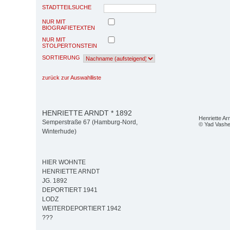
STADTTEILSUCHE
NUR MIT
BIOGRAFIETEXTEN
NUR MIT
STOLPERTONSTEIN
SORTIERUNG
zurück zur Auswahlliste
HENRIETTE ARNDT * 1892
Henriette Ar
Semperstraße 67 (Hamburg-Nord,
© Yad Vash
Winterhude)
HIER WOHNTE
HENRIETTE ARNDT
JG. 1892
DEPORTIERT 1941
LODZ
WEITERDEPORTIERT 1942
???