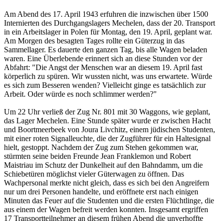
Am Abend des 17. April 1943 erfuhren die inzwischen über 1500
Internierten des Durchgangslagers Mechelen, dass der 20. Transport
in ein Arbeitslager in Polen für Montag, den 19. April, geplant war.
Am Morgen des besagten Tages rollte ein Güterzug in das
Sammellager. Es dauerte den ganzen Tag, bis alle Wagen beladen
waren. Eine Überlebende erinnert sich an diese Stunden vor der
Abfahrt: "Die Angst der Menschen war an diesem 19. April fast
körperlich zu spüren. Wir wussten nicht, was uns erwartete. Würde
es sich zum Besseren wen­den? Vielleicht ginge es tatsächlich zur
Arbeit. Oder würde es noch schlimmer werden?"
Um 22 Uhr verließ der Zug Nr. 801 mit 30 Waggons, wie geplant,
das Lager Mechelen. Eine Stunde später wurde er zwischen Hacht
und Boortmeerbeek von Joura Livchitz, einem jüdischen Studenten,
mit einer roten Signalleuchte, die der Zugführer für ein Haltesignal
hielt, gestoppt. Nachdem der Zug zum Stehen gekommen war,
stürmten seine beiden Freunde Jean Franklemon und Robert
Maistriau im Schutz der Dunkelheit auf den Bahndamm, um die
Schiebetüren möglichst vieler Güterwagen zu öffnen. Das
Wachpersonal merkte nicht gleich, dass es sich bei den Angreifern
nur um drei Personen handelte, und eröffnete erst nach einigen
Minuten das Feuer auf die Studenten und die ersten Flüchtlinge, die
aus einem der Wagen befreit werden konnten. Insgesamt ergriffen
17 Transportteilnehmer an diesem frühen Abend die unverhoffte