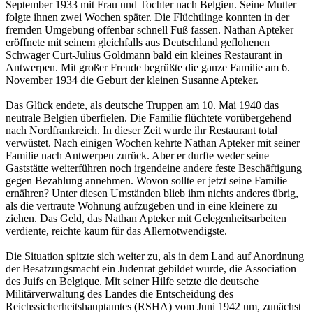
September 1933 mit Frau und Tochter nach Belgien. Seine Mutter
folgte ihnen zwei Wochen später. Die Flüchtlinge konnten in der
fremden Umgebung offenbar schnell Fuß fassen. Nathan Apteker
eröffnete mit seinem gleichfalls aus Deutschland geflohenen
Schwager Curt-Julius Goldmann bald ein kleines Restaurant in
Antwerpen. Mit großer Freude begrüßte die ganze Familie am 6.
November 1934 die Geburt der kleinen Susanne Apteker.
Das Glück endete, als deutsche Truppen am 10. Mai 1940 das
neutrale Belgien überfielen. Die Familie flüchtete vorübergehend
nach Nordfrankreich. In dieser Zeit wurde ihr Restaurant total
verwüstet. Nach einigen Wochen kehrte Nathan Apteker mit seiner
Familie nach Antwerpen zurück. Aber er durfte weder seine
Gaststätte weiterführen noch irgendeine andere feste Beschäftigung
gegen Bezahlung annehmen. Wovon sollte er jetzt seine Familie
ernähren? Unter diesen Umständen blieb ihm nichts anderes übrig,
als die vertraute Wohnung aufzugeben und in eine kleinere zu
ziehen. Das Geld, das Nathan Apteker mit Gelegenheitsarbeiten
verdiente, reichte kaum für das Allernotwendigste.
Die Situation spitzte sich weiter zu, als in dem Land auf Anordnung
der Besatzungsmacht ein Judenrat gebildet wurde, die Association
des Juifs en Belgique. Mit seiner Hilfe setzte die deutsche
Militärverwaltung des Landes die Entscheidung des
Reichssicherheitshauptamtes (RSHA) vom Juni 1942 um, zunächst