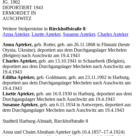
JG. 1902
DEPORTIERT 1943
ERMORDET IN
AUSCHWITZ
Weitere Stolpersteine in
Rieckhoffstraße 8
:
Anna Apteker
,
Lisette Apteker
,
Susanne Apteker
,
Charles Apteker
Anna Apteker,
geb. Rotter, geb. am 26.11.1868 in Flinnatz (heute
Otynia, Ukraine), deportiert aus dem Durchgangslager Mechelen
(Belgien) nach Auschwitz am 19.4.1943
Charles Apteker,
geb. am 13.10.1941 in Schaarbeek (Belgien),
deportiert aus dem Durchgangslager Mechelen nach Auschwitz am
19.4.1943
Editha Apteker,
geb. Goldmann, geb. am 23.11.1902 in Harburg,
deportiert aus dem Durchgangslager Mechelen nach Auschwitz am
19.4.1943
Lisette Apteker,
geb. am 16.9.1930 in Harburg, deportiert aus dem
Durchgangslager Mechelen nach Auschwitz am 19.4.1943
Susanne Apteker,
geb. am 6.11.1934 in Antwerpen, deportiert aus
dem Durchgangslager Mechelen nach Auschwitz am 19.4.1943
Stadtteil Harburg-Altstadt, Rieckhoffstraße 8
Anna und Chaim Abraham Apteker (geb.10.4.1857–17.4.1924)