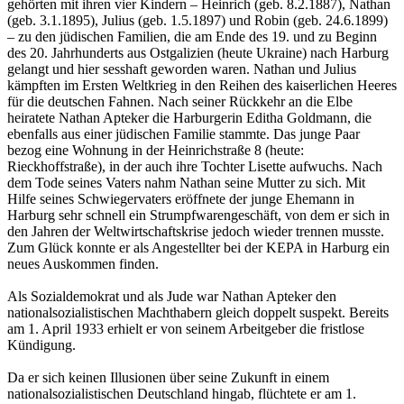
gehörten mit ihren vier Kindern – Heinrich (geb. 8.2.1887), Nathan
(geb. 3.1.1895), Julius (geb. 1.5.1897) und Robin (geb. 24.6.1899)
– zu den jüdischen Familien, die am Ende des 19. und zu Beginn
des 20. Jahrhunderts aus Ostgalizien (heute Ukraine) nach Harburg
gelangt und hier sesshaft geworden waren. Nathan und Julius
kämpften im Ersten Weltkrieg in den Reihen des kaiserlichen Heeres
für die deutschen Fahnen. Nach seiner Rückkehr an die Elbe
heiratete Nathan Apteker die Harburgerin Editha Goldmann, die
ebenfalls aus einer jüdischen Familie stammte. Das junge Paar
bezog eine Wohnung in der Heinrichstraße 8 (heute:
Rieckhoffstraße), in der auch ihre Tochter Lisette aufwuchs. Nach
dem Tode seines Vaters nahm Nathan seine Mutter zu sich. Mit
Hilfe seines Schwiegervaters eröffnete der junge Ehemann in
Harburg sehr schnell ein Strumpfwarengeschäft, von dem er sich in
den Jahren der Weltwirtschaftskrise jedoch wieder trennen musste.
Zum Glück konnte er als Angestellter bei der KEPA in Harburg ein
neues Auskommen finden.
Als Sozialdemokrat und als Jude war Nathan Apteker den
nationalsozialistischen Machthabern gleich doppelt suspekt. Bereits
am 1. April 1933 erhielt er von seinem Arbeitgeber die fristlose
Kündigung.
Da er sich keinen Illusionen über seine Zukunft in einem
nationalsozialistischen Deutschland hingab, flüchtete er am 1.