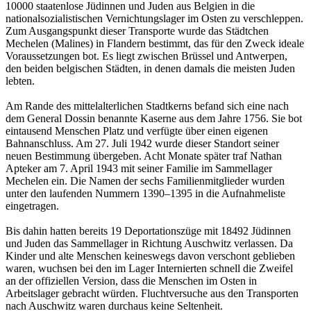
10000 staatenlose Jüdinnen und Juden aus Belgien in die
nationalsozialistischen Vernichtungslager im Osten zu verschleppen.
Zum Ausgangspunkt dieser Transporte wurde das Städtchen
Mechelen (Malines) in Flandern bestimmt, das für den Zweck ideale
Voraussetzungen bot. Es liegt zwischen Brüssel und Antwerpen,
den beiden belgischen Städten, in denen damals die meisten Juden
lebten.
Am Rande des mittelalterlichen Stadtkerns befand sich eine nach
dem General Dossin benannte Kaserne aus dem Jahre 1756. Sie bot
eintausend Menschen Platz und verfügte über einen eigenen
Bahnanschluss. Am 27. Juli 1942 wurde dieser Standort seiner
neuen Bestimmung übergeben. Acht Monate später traf Nathan
Apteker am 7. April 1943 mit seiner Familie im Sammellager
Mechelen ein. Die Namen der sechs Familienmitglieder wurden
unter den laufenden Nummern 1390–1395 in die Aufnahmeliste
eingetragen.
Bis dahin hatten bereits 19 Deportationszüge mit 18492 Jüdinnen
und Juden das Sammellager in Richtung Auschwitz verlassen. Da
Kinder und alte Menschen keineswegs davon verschont geblieben
waren, wuchsen bei den im Lager Internierten schnell die Zweifel
an der offiziellen Version, dass die Menschen im Osten in
Arbeitslager gebracht würden. Fluchtversuche aus den Transporten
nach Auschwitz waren durchaus keine Seltenheit.