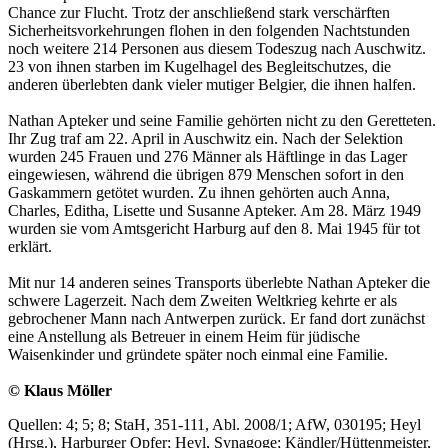
Chance zur Flucht. Trotz der anschließend stark verschärften
Sicherheitsvorkehrungen flohen in den folgenden Nachtstunden
noch weitere 214 Personen aus diesem Todeszug nach Auschwitz.
23 von ihnen starben im Kugelhagel des Begleitschutzes, die
anderen überlebten dank vieler mutiger Belgier, die ihnen halfen.
Nathan Apteker und seine Familie gehörten nicht zu den Geretteten.
Ihr Zug traf am 22. April in Auschwitz ein. Nach der Selektion
wurden 245 Frauen und 276 Männer als Häftlinge in das Lager
eingewiesen, während die übrigen 879 Menschen sofort in den
Gaskammern getötet wurden. Zu ihnen gehörten auch Anna,
Charles, Editha, Lisette und Susanne Apteker. Am 28. März 1949
wurden sie vom Amtsgericht Harburg auf den 8. Mai 1945 für tot
erklärt.
Mit nur 14 anderen seines Transports überlebte Nathan Apteker die
schwere Lagerzeit. Nach dem Zweiten Weltkrieg kehrte er als
gebrochener Mann nach Antwerpen zurück. Er fand dort zunächst
eine Anstellung als Betreuer in einem Heim für jüdische
Waisenkinder und gründete später noch einmal eine Familie.
© Klaus Möller
Quellen: 4; 5; 8; StaH, 351-111, Abl. 2008/1; AfW, 030195; Heyl
(Hrsg.), Harburger Opfer; Heyl, Syna­goge; Kändler/Hüttenmeister,