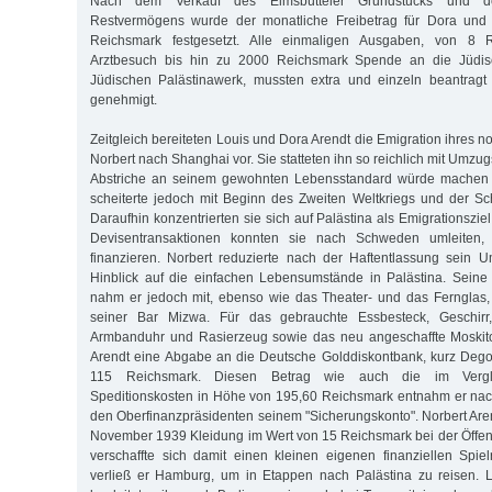
Nach dem Verkauf des Eimsbütteler Grundstücks und de
Restvermögens wurde der monatliche Freibetrag für Dora und 
Reichsmark festgesetzt. Alle einmaligen Ausgaben, von 8 
Arztbesuch bis hin zu 2000 Reichsmark Spende an die Jüdis
Jüdischen Palästinawerk, mussten extra und einzeln beantrag
genehmigt.
Zeitgleich bereiteten Louis und Dora Arendt die Emigration ihres n
Norbert nach Shanghai vor. Sie statteten ihn so reichlich mit Umzug
Abstriche an seinem gewohnten Lebensstandard würde machen 
scheiterte jedoch mit Beginn des Zweiten Weltkriegs und der S
Daraufhin konzentrierten sie sich auf Palästina als Emigrationsziel
Devisentransaktionen konnten sie nach Schweden umleiten
finanzieren. Norbert reduzierte nach der Haftentlassung sein 
Hinblick auf die einfachen Lebensumstände in Palästina. Sein
nahm er jedoch mit, ebenso wie das Theater- und das Fernglas
seiner Bar Mizwa. Für das gebrauchte Essbesteck, Geschirr
Armbanduhr und Rasierzeug sowie das neu angeschaffte Moskiton
Arendt eine Abgabe an die Deutsche Golddiskontbank, kurz Deg
115 Reichsmark. Diesen Betrag wie auch die im Verg
Speditionskosten in Höhe von 195,60 Reichsmark entnahm er n
den Oberfinanzpräsidenten seinem "Sicherungskonto". Norbert Are
November 1939 Kleidung im Wert von 15 Reichsmark bei der Öffent
verschaffte sich damit einen kleinen eigenen finanziellen Spi
verließ er Hamburg, um in Etappen nach Palästina zu reisen. 