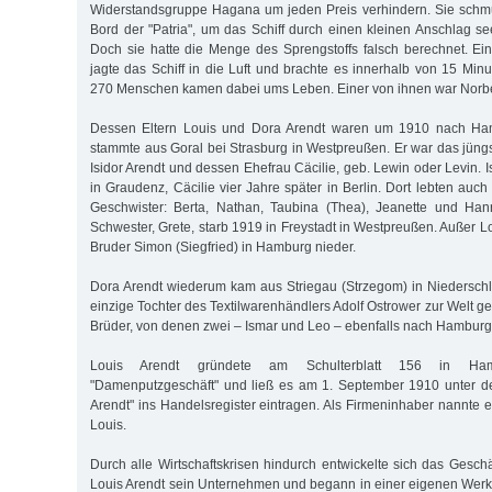
Widerstandsgruppe Hagana um jeden Preis verhindern. Sie schmu
Bord der "Patria", um das Schiff durch einen kleinen Anschlag s
Doch sie hatte die Menge des Sprengstoffs falsch berechnet. Ei
jagte das Schiff in die Luft und brachte es innerhalb von 15 Mi
270 Menschen kamen dabei ums Leben. Einer von ihnen war Norber
Dessen Eltern Louis und Dora Arendt waren um 1910 nach Ha
stammte aus Goral bei Strasburg in Westpreußen. Er war das jüngs
Isidor Arendt und dessen Ehefrau Cäcilie, geb. Lewin oder Levin. I
in Graudenz, Cäcilie vier Jahre später in Berlin. Dort lebten auch
Geschwister: Berta, Nathan, Taubina (Thea), Jeanette und Hann
Schwester, Grete, starb 1919 in Freystadt in Westpreußen. Außer Lo
Bruder Simon (Siegfried) in Hamburg nieder.
Dora Arendt wiederum kam aus Striegau (Strzegom) in Niederschle
einzige Tochter des Textilwarenhändlers Adolf Ostrower zur Welt g
Brüder, von denen zwei – Ismar und Leo – ebenfalls nach Hamburg
Louis Arendt gründete am Schulterblatt 156 in Hamb
"Damenputzgeschäft" und ließ es am 1. September 1910 unter 
Arendt" ins Handelsregister eintragen. Als Firmeninhaber nannte e
Louis.
Durch alle Wirtschaftskrisen hindurch entwickelte sich das Geschä
Louis Arendt sein Unternehmen und begann in einer eigenen Werk