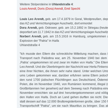
Weitere Stolpersteine in
Uhlandstraße 4
:
Louis Arendt
,
Doris (Dora) Arendt
,
Emil Specht
Louis Leo Arendt,
geb. am 17.4.1879 in Goral, Westpreußen, depo
das KZ und Vernichtungslager Auschwitz, dort ermordet
Dora Arendt,
geb. Ostrower, geb. am 15.2.1892 in Striegau (heute
deportiert am 11.7.1942 in das KZ und Vernichtungslager Auschwitz
Norbert Arendt,
geb. am 15.5.1916 in Hamburg, umgekommen a
Explosion der "Patria" in Haifa
Uhlandstraße 4
"Ich musste den Eltern die schreckliche Mitteilung machen, dass 
Transport nach Palästina war, am 25. November 1940 bei dem S
‚Patria’ umgekommen ist und zwar im Hafen von Haifa." Die Elte
Leo Arendt. Und die Überbringerin der Nachricht war Herta Finkens
eine ihrer Nichten, die ihnen sehr nahe stand. Unter welchen Um
ums Leben gekommen war, darüber erfuhren seine Eltern jedoch 
den rund 1700 jüdischen Flüchtlingen aus Deutschland, Österre
Polen, die im November 1940, von Rumänien kommend, illegal 
Großbritannien her gesehen) auf dem Seeweg nach Palästina ein
November erreichten sie auf drei heruntergekommenen und völli
den Hafen von Haifa. Doch an Land gehen durften sie nicht. Die 
statt dessen auf das 12.000 Bruttoregistertonnen große, über 150
Transportschiff "Patria", um sie nach Mauritius zu bringen. Das a