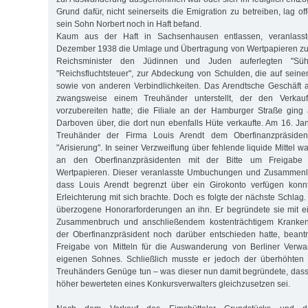
Grund dafür, nicht seinerseits die Emigration zu betreiben, lag of
sein Sohn Norbert noch in Haft befand.
Kaum aus der Haft in Sachsenhausen entlassen, veranlasst
Dezember 1938 die Umlage und Übertragung von Wertpapieren zu
Reichsminister den Jüdinnen und Juden auferlegten "Süh
"Reichsfluchtsteuer", zur Abdeckung von Schulden, die auf sein
sowie von anderen Verbindlichkeiten. Das Arendtsche Geschäft 
zwangsweise einem Treuhänder unterstellt, der den Verkau
vorzubereiten hatte; die Filiale an der Hamburger Straße ging
Darboven über, die dort nun ebenfalls Hüte verkaufte. Am 16. J
Treuhänder der Firma Louis Arendt dem Oberfinanzpräsiden
"Arisierung". In seiner Verzweiflung über fehlende liquide Mittel w
an den Oberfinanzpräsidenten mit der Bitte um Freigabe 
Wertpapieren. Dieser veranlasste Umbuchungen und Zusammenl
dass Louis Arendt begrenzt über ein Girokonto verfügen konn
Erleichterung mit sich brachte. Doch es folgte der nächste Schlag.
überzogene Honorarforderungen an ihn. Er begründete sie mit e
Zusammenbruch und anschließendem kostenträchtigem Krankenh
der Oberfinanzpräsident noch darüber entschieden hatte, beant
Freigabe von Mitteln für die Auswanderung von Berliner Verw
eigenen Sohnes. Schließlich musste er jedoch der überhöhten
Treuhänders Genüge tun – was dieser nun damit begründete, dass s
höher bewerteten eines Konkursverwalters gleichzusetzen sei.