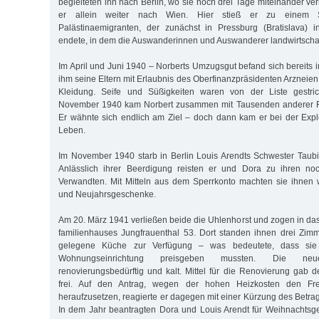
begleiteten ihn nach Berlin, wo sie noch drei Tage miteinander ver
er allein weiter nach Wien. Hier stieß er zu einem S
Palästinaemigranten, der zunächst in Pressburg (Bratislava)
endete, in dem die Auswanderinnen und Auswanderer landwirtschaft
Im April und Juni 1940 – Norberts Umzugsgut befand sich bereits i
ihm seine Eltern mit Erlaubnis des Oberfinanzpräsidenten Arzneien
Kleidung. Seife und Süßigkeiten waren von der Liste gestr
November 1940 kam Norbert zusammen mit Tausenden anderer Flü
Er wähnte sich endlich am Ziel – doch dann kam er bei der Expl
Leben.
Im November 1940 starb in Berlin Louis Arendts Schwester Taub
Anlässlich ihrer Beerdigung reisten er und Dora zu ihren no
Verwandten. Mit Mitteln aus dem Sperrkonto machten sie ihnen 
und Neujahrsgeschenke.
Am 20. März 1941 verließen beide die Uhlenhorst und zogen in da
familienhauses Jungfrauenthal 53. Dort standen ihnen drei Zim
gelegene Küche zur Verfügung – was bedeutete, dass sie e
Wohnungseinrichtung preisgeben mussten. Die 
renovierungsbedürftig und kalt. Mittel für die Renovierung gab d
frei. Auf den Antrag, wegen der hohen Heizkosten den Fre
heraufzusetzen, reagierte er dagegen mit einer Kürzung des Betra
In dem Jahr beantragten Dora und Louis Arendt für Weihnachtsg