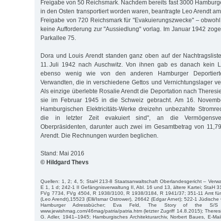
Freigabe von 50 Reichsmark. Nachdem bereits fast 3000 Hamburg
in den Osten transportiert worden waren, beantragte Leo Arendt a
Freigabe von 720 Reichsmark für "Evakuierungszwecke" – obwohl 
keine Aufforderung zur "Aussiedlung" vorlag. Im Januar 1942 zoge
Parkallee 75.
Dora und Louis Arendt standen ganz oben auf der Nachtragslist
11. Juli 1942 nach Auschwitz. Von ihnen gab es danach kein 
ebenso wenig wie von den anderen Hamburger Deportiert
Verwandten, die in verschiedene Gettos und Vernichtungslager v
Als einzige überlebte Rosalie Arendt die Deportation nach Theresi
sie im Februar 1945 in die Schweiz gebracht. Am 16. Novembe
Hamburgischen Elektricitäts-Werke dreizehn unbezahlte Stromr
die in letzter Zeit evakuiert sind", an die Vermögensver
Oberpräsidenten, darunter auch zwei im Gesamtbetrag von 11,79
Arendt. Die Rechnungen wurden beglichen.
Stand: Mai 2016
© Hildgard Thevs
Quellen: 1, 2; 4, 5; StaH 213-8 Staatsanwaltschaft Oberlandesgericht – Verwa
E 1, 1 d; 242-1 II Gefängnisverwaltung II, Abl. 16 und 13, ältere Kartei; StaH 
FVg 7734, FVg 4504, R 1938/3100, R 1938/3184, R 1941/37; 351-11 Amt fü
(Leo Arendt),15523 (Elli/Ismar Ostrower), 26642 (Edgar Arnet); 522-1 Jüdisch
Hamburger Adressbücher; Eva Feld, The Story of the S/S P
www.jewishmag.com/46mag/patria/patria.htm (letzter Zugriff 14.8.2015); There
G. Adler, 1941–1945; Hamburgisches Architekturarchiv, Norbert Baues, E-Mai