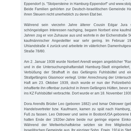
Eppendorf (s. "Stolpersteine in Hamburg-Eppendorf" und www.stol
Beide Familien gehörten zur Deutsch-Israelitischen Gemeinde H
ihren Steuern nicht unerheblich zu deren Etat bei.
Während sein vierzehn Jahre älterer Cousin Edgar Jura s
schöngeistigen Interessen nachging, begann Norbert eine kaufm
Jahren zog er von Zuhause aus und wohnte in der Eichenstraße 
kaufmännischer Angestellter war sehr gering. Im Februar 1
Uhlandstraße 4 zurück und arbeitete im väterlichen Damenhutges
Straße 78/80.
Am 2. Januar 1938 wurde Norbert Arendt wegen angeblicher "Ras
und in die Untersuchungshaftanstalt Hamburg-Stadt eingeliefer
Verbüßung der Strafhaft in das Gefängnis Fuhlsbüttel und ei
Strafgefängnis Glasmoor verlegt. Unter Anrechnung der Untersuc
Haft am 23. Oktober 1939, doch wurde er nun der Polizeibehö
inhaftierte ihn offenbar zunächst in ihrem Gefängnis Hütten, bevor
ins KZ Fuhlsbüttel verbrachte. Dort wurde er am 18. November 193
Dora Arendts Brüder Leo (geboren 1882) und Ismar Ostrower (ge
Handelsvertreter bzw. Kaufmann, kamen zu spät nach Hamburg,
Fuß zu fassen. Leo Ostrower und seine in Boston/USA geborene 
hatten Ende der 1920er-Jahre beide nur geringe eigene Einko
Während der Weltwirtschaftskrise setzten sie ihre Mitglieds
Israelitischen Gemeinde aus. Ihr einziger Sohn, Erwin, 1914 in Ste