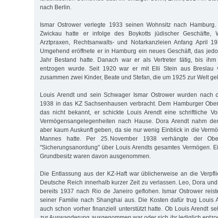
nach Berlin.
Ismar Ostrower verlegte 1933 seinen Wohnsitz nach Hamburg. S
Zwickau hatte er infolge des Boykotts jüdischer Geschäfte, 
Arztpraxen, Rechtsanwalts- und Notarkanzleien Anfang April 
Umgehend eröffnete er in Hamburg ein neues Geschäft, das jedoc
Jahr Bestand hatte. Danach war er als Vertreter tätig, bis ih
entzogen wurde. Seit 1920 war er mit Elli Stein aus Breslau v
zusammen zwei Kinder, Beate und Stefan, die um 1925 zur Welt 
Louis Arendt und sein Schwager Ismar Ostrower wurden nac
1938 in das KZ Sachsenhausen verbracht. Dem Hamburger Oberf
das nicht bekannt, er schickte Louis Arendt eine schriftliche 
Vermögensangelegenheiten nach Hause. Dora Arendt nahm den
aber kaum Auskunft geben, da sie nur wenig Einblick in die Vermö
Mannes hatte. Per 25. November 1938 verhängte der Oberf
"Sicherungsanordung" über Louis Arendts gesamtes Vermögen. Ei
Grundbesitz waren davon ausgenommen.
Die Entlassung aus der KZ-Haft war üblicherweise an die Verpf
Deutsche Reich innerhalb kurzer Zeit zu verlassen. Leo, Dora un
bereits 1937 nach Rio de Janeiro geflohen. Ismar Ostrower reis
seiner Familie nach Shanghai aus. Die Kosten dafür trug Louis A
auch schon vorher finanziell unterstützt hatte. Ob Louis Arendt s
zur Auswanderung ausgenommen war oder sich ihr lediglich entzog,