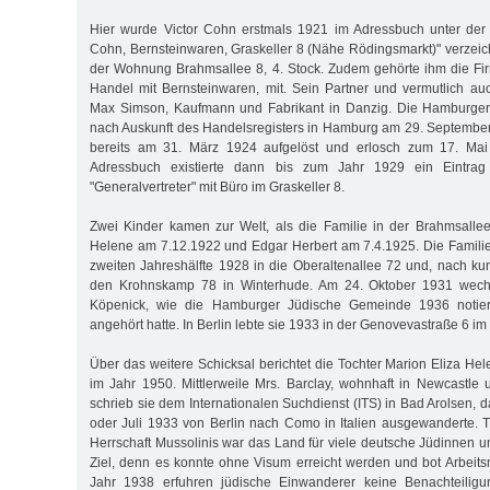
Hier wurde Victor Cohn erstmals 1921 im Adressbuch unter der 
Cohn, Bernsteinwaren, Graskeller 8 (Nähe Rödingsmarkt)" verzeic
der Wohnung Brahmsallee 8, 4. Stock. Zudem gehörte ihm die F
Handel mit Bernsteinwaren, mit. Sein Partner und vermutlich a
Max Simson, Kaufmann und Fabrikant in Danzig. Die Hamburger
nach Auskunft des Handelsregisters in Hamburg am 29. Septembe
bereits am 31. März 1924 aufgelöst und erlosch zum 17. Ma
Adressbuch existierte dann bis zum Jahr 1929 ein Eintrag
"Generalvertreter" mit Büro im Graskeller 8.
Zwei Kinder kamen zur Welt, als die Familie in der Brahmsallee
Helene am 7.12.1922 und Edgar Herbert am 7.4.1925. Die Familie
zweiten Jahreshälfte 1928 in die Oberaltenallee 72 und, nach kur
den Krohnskamp 78 in Winterhude. Am 24. Oktober 1931 wechse
Köpenick, wie die Hamburger Jüdische Gemeinde 1936 notiert
angehört hatte. In Berlin lebte sie 1933 in der Genovevastraße 6 im 
Über das weitere Schicksal berichtet die Tochter Marion Eliza Hele
im Jahr 1950. Mittlerweile Mrs. Barclay, wohnhaft in Newcastle
schrieb sie dem Internationalen Suchdienst (ITS) in Bad Arolsen, d
oder Juli 1933 von Berlin nach Como in Italien ausgewanderte. Tr
Herrschaft Mussolinis war das Land für viele deutsche Jüdinnen u
Ziel, denn es konnte ohne Visum erreicht werden und bot Arbeits
Jahr 1938 erfuhren jüdische Einwanderer keine Benachteiligu