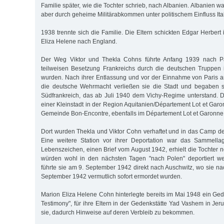
Familie später, wie die Tochter schrieb, nach Albanien. Albanien wa
aber durch geheime Militärabkommen unter politischem Einfluss Ita
1938 trennte sich die Familie. Die Eltern schickten Edgar Herbert
Eliza Helene nach England.
Der Weg Viktor und Thekla Cohns führte Anfang 1939 nach Pa
teilweisen Besetzung Frankreichs durch die deutschen Truppen 
wurden. Nach ihrer Entlassung und vor der Einnahme von Paris 
die deutsche Wehrmacht verließen sie die Stadt und begaben s
Südfrankreich, das ab Juli 1940 dem Vichy-Regime unterstand. Do
einer Kleinstadt in der Region Aquitanien/Département Lot et Garo
Gemeinde Bon-Encontre, ebenfalls im Département Lot et Garonne
Dort wurden Thekla und Viktor Cohn verhaftet und in das Camp de 
Eine weitere Station vor ihrer Deportation war das Sammellage
Lebenszeichen, einen Brief vom August 1942, erhielt die Tochter n
würden wohl in den nächsten Tagen "nach Polen" deportiert we
führte sie am 9. September 1942 direkt nach Auschwitz, wo sie na
September 1942 vermutlich sofort ermordet wurden.
Marion Eliza Helene Cohn hinterlegte bereits im Mai 1948 ein Ged
Testimony", für ihre Eltern in der Gedenkstätte Yad Vashem in Jerus
sie, dadurch Hinweise auf deren Verbleib zu bekommen.