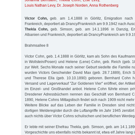
Johanna Bernstein
,
Thekla Cohn
,
Else Levy
,
Louis Nathan Levy
,
Dr. Joseph Norden
,
Anna Rothenberg
Victor Cohn,
geb. am 1.4.1888 in Görlitz, Emigration nach I
Frankreich, deportiert ab Drancy/Frankreich am 9.9.1942 nach Ausc
Thekla Cohn,
geb. Simson, geb. am 14.1.1896 in Danzig, Emig
Albanien und Frankreich, deportiert ab Drancy/Frankreich am 9.9.
Brahmsallee 8
Victor Cohn, geb. 1.4.1888 in Görlitz, kam als Sohn des Kaufman
in Wollstein/Posen) und Helene (Lene) Cohn, geb. Reich (geb. 
zur Welt. Sechs Monate nach seiner Geburt siedelte die Familie n
wurden Victors Geschwister David Max (geb. 28.7.1889), Erich 
und Therese Ella (geb. 10.10.1890) geboren. Bernhard Cohn h
Versand und Lagerverkauf "Zur Goldenen Vier" eröffnet, der Artik
im Einzel- und Großhandel anbot. Helene Cohn führte einen priv
Dresdener Adressbüchern nennen das Geschäft von Bernhard Co
1890, Helene Cohns Mittagstisch findet sich nach 1909 nicht mehr
Weitere Blicke auf das Leben der Familie in Dresden sind nich
dortigen Melderegister durch die Luftangriffe im Jahr 1945 zerstör
auch nichts über Victor Cohns schulischen und beruflichen Werde
Er lebte mit seiner Ehefrau Thekla, geb. Simson, geb. am 14.1.18
Vorgeschichte uns ebenfalls nichts bekannt ist, etwa elf Jahre lang