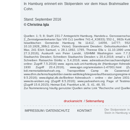
In Hamburg erinnert ein Stolperstein vor dem Haus Brahmsallee 
Cohn.
Stand: September 2016
© Christina Igla
Quellen: 1; 5; 8; StaH: 231-7 Amtsgericht Hamburg, Handels-u. Genossenscha
2_Zentralgewerbekartei Spz VIII Cc1 (verfilmt 741-4_K3833); 552-1_ 992b Kult
Israelitischen Gemeinde Hamburg Nr. 11412, 14056, 14777; 552-1
10.10.1928_388c1 (Cohn, Victor); Standesamt Dresden: Geburtsurkunden N
Max, 241 Erich Samuel, v. 28.1.1892, 1765, Therese Ella v. 11.10.1890 unter
27.3.2016), Auskunft von Peter Landé, USHMM Washington vom 7.7.2
Stadtarchiv Dresden; Schreiben Stadtarchiv Dresden v. 20.4.2016; email v. 17
Schreiben Ratsarchiv Görlitz v. 5.4.2016; www. adressbuecher.sachsendigita
online- Zugriff 7.5.2016) www. agora.sub.uni-hamburg.de (Hamburger Adress
1930 Zugriff 20.4.2016), www.ajpn.org/arrestation-1-47001.html (
bdi.memorialdelashoah.org, Transportliste Camp de Casseneuil
www.dhm.de/lemo/kapitel/der-zweite-weltkrieg/kriegsverlauf/besatzungsregime-
9.5.2016); www.digital.zlb.de/Berliner Adressbuch – online – der Jahre 1931
www.its-arolsen.org (Zugriff 8.5.2016); www.yadvashem.org Page of Testim
(Zugriff 15.6.2015); Heimat Exil, Frankfurt a.M., S. 41, 48, 55.
Zur Nummerierung häufig genutzter Quellen siehe Link "Recherche und Quelle
druckansicht
/
Seitenanfang
Der Stolperstein i
IMPRESSUM / DATENSCHUTZ
KONTAKT
Stein in Hamburg v