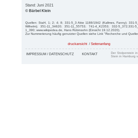
Stand: Juni 2021
© Bärbel Klein
Quellen: StaH, 1; 2; 4; 8; 331-5_3 Akte 1188/1942 (Kallmes, Fanny); 331-
Wilhelm); 351-11_34620; 351-11_55753; 741-4_K2353; 332-5_372;331-5
1_390; www.wikipedea.de, Hans Robinsohn (Einsicht 19.12.2020).
Zur Nummerierung häufig genutzter Quellen siehe Link "Recherche und Quelle
druckansicht
/
Seitenanfang
Der Stolperstein i
IMPRESSUM / DATENSCHUTZ
KONTAKT
Stein in Hamburg v