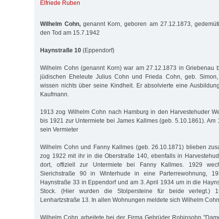
Elfriede Ruben
Wilhelm Cohn,
genannt Korn, geboren am 27.12.1873, gedemütigt
den Tod am 15.7.1942
Haynstraße 10
(Eppendorf)
Wilhelm Cohn (genannt Korn) war am 27.12.1873 in Griebenau b
jüdischen Eheleute Julius Cohn und Frieda Cohn, geb. Simon,
wissen nichts über seine Kindheit. Er absolvierte eine Ausbildu
Kaufmann.
1913 zog Wilhelm Cohn nach Hamburg in den Harvestehuder We
bis 1921 zur Untermiete bei James Kallmes (geb. 5.10.1861). Am 
sein Vermieter
Wilhelm Cohn und Fanny Kallmes (geb. 26.10.1871) blieben zu
zog 1922 mit ihr in die Oberstraße 140, ebenfalls in Harvestehu
dort, offiziell zur Untermiete bei Fanny Kallmes. 1929 wec
Sierichstraße 90 in Winterhude in eine Parterrewohnung, 1
Haynstraße 33 in Eppendorf und am 3. April 1934 um in die Haynst
Stock. (Hier wurden die Stolpersteine für beide verlegt.)
Lenhartzstraße 13. In allen Wohnungen meldete sich Wilhelm Cohn 
Wilhelm Cohn arbeitete bei der Firma Gebrüder Robinsohn "Da