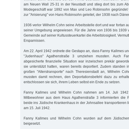
am Neuen Wall 25-31 in der Neustadt und stieg dort bis zum Able
Modegeschäft war 1892 von Max und Leo Robinsohn gegründet 
zur "Arisierung" von Hans Robinsohn geleitet, der 1938 nach Dänem
1936 verlor Wilhelm Cohn seine Arbeitsstelle dort und war fortan au
seiner Umgebung angewiesen. Für die Jahre von 1936 bis 1939 v
Gemeinde auf seiner Kultussteuerkartei die Arbeitslosigkeit. Vermut
Ersparnissen.
Am 22. April 1942 ordnete die Gestapo an, dass Fanny Kallmes u
"Judenhaus" Agathenstraße 3 umziehen mussten. Auch Fa
abgesicherte finanzielle Situation war inzwischen prekär gewor
sie unterstützt hatten, waren bereits deportiert. Zudem standen 
großen "Alterstransporte" nach Theresienstadt an, Wilhelm C
mussten damit rechnen, den Deportationsbefehl dazu zu erhalt
entschlossen sie sich, ihrem Leben selbst ein Ende zu setzen.
Fanny Kallmes und Wilhelm Cohn nahmen am 14. Juli 1942 B
Mitbewohner aus dem Haus Agathenstraße 3 informierten die Po
beide ins Jüdische Krankenhaus in der Johnsallee transportieren li
am 15. Juli 1942.
Fanny Kallmes und Wilhelm Cohn wurden auf dem Jüdischen 
beigesetzt.