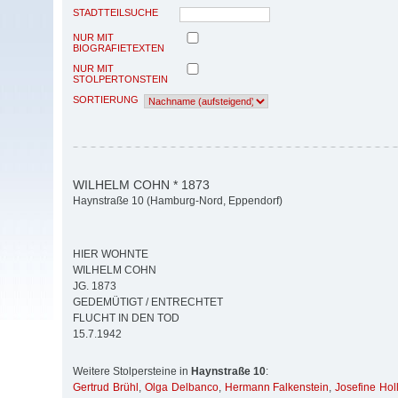
STADTTEILSUCHE
NUR MIT
BIOGRAFIETEXTEN
NUR MIT
STOLPERTONSTEIN
SORTIERUNG
WILHELM COHN * 1873
Haynstraße 10 (Hamburg-Nord, Eppendorf)
HIER WOHNTE
WILHELM COHN
JG. 1873
GEDEMÜTIGT / ENTRECHTET
FLUCHT IN DEN TOD
15.7.1942
Weitere Stolpersteine in
Haynstraße 10
:
Gertrud Brühl
,
Olga Delbanco
,
Hermann Falkenstein
,
Josefine Hol