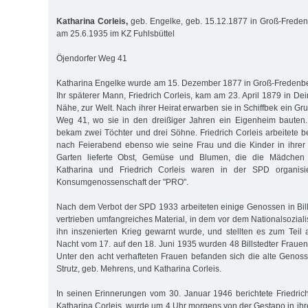
Katharina Corleis,
geb. Engelke, geb. 15.12.1877 in Groß-Freden
am 25.6.1935 im KZ Fuhlsbüttel
Öjendorfer Weg 41
Katharina Engelke wurde am 15. Dezember 1877 in Groß-Fredenbe
Ihr späterer Mann, Friedrich Corleis, kam am 23. April 1879 in Dei
Nähe, zur Welt. Nach ihrer Heirat erwarben sie in Schiffbek ein G
Weg 41, wo sie in den dreißiger Jahren ein Eigenheim bauten
bekam zwei Töchter und drei Söhne. Friedrich Corleis arbeitete
nach Feierabend ebenso wie seine Frau und die Kinder in ihrer 
Garten lieferte Obst, Gemüse und Blumen, die die Mädchen
Katharina und Friedrich Corleis waren in der SPD organisi
Konsumgenossenschaft der "PRO".
Nach dem Verbot der SPD 1933 arbeiteten einige Genossen in Billst
vertrieben umfangreiches Material, in dem vor dem Nationalsozia
ihn ins­zenierten Krieg gewarnt wurde, und stellten es zum Teil 
Nacht vom 17. auf den 18. Juni 1935 wurden 48 Bill­stedter Fraue
Unter den acht verhafteten Frauen befanden sich die alte Genoss
Strutz, geb. Mehrens, und Katharina Corleis.
In seinen Erinnerungen vom 30. Januar 1946 berichtete Friedrich
Ka­tha­­­rina Corleis, wurde um 4 Uhr morgens von der Gestapo in i