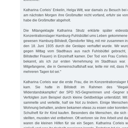
Katharina Corleis’ Enkelin, Helga Witt, war damals zu Besuch bei 
am nächsten Morgen ihre Großmutter nicht vorfand, erfuhr sie vo
habe die Großmutter abgeholt.
Die Mitangeklagte Katharina Strutz erklärte später eidessta
Konzentrationslager Hamburg-Fuhlsbüttel ums Leben gekommene F
gewesen Hamburg-Billstedt, Öjendorfer Weg, mit mir zusammen in
den 18. Juni 1935 durch die Gestapo verhaftet wurde. Wir wu
gegen Mittag vom Stadthaus aus nach Fuhlsbüttel gebracht,
Billstedter Frauen) in Einzelhaft kamen. Der Tod von Frau Corlei
bekannt, als ich zur ersten Vernehmung im Stadthaus war.
Mitgefangene, die in Gemeinschaftshaft war, teilte mir mit, dass Fr
mehreren Tagen tot sei."
Katharina Corleis war die erste Frau, die im Konzentrationslager
kam. Sie hatte in Billstedt im Rahmen des "illegalen 
Widerstandskampfes" der SPD NS-Gegnerinnen und -Gegner s
Verfolgten zum Beispiel durch kleine Geldbeträge unterstützt. Mi
sammelte und verteilte, half sie Not zu lindern. Einige Mensche
Wohnung behalten, andere bekamen etwas zu essen oder konnten
Schulheft für ihr Kind kaufen. Besonders die Menschen, die si
stellten, mussten viel entbehren. Oft verloren sie ihre Arbeit und 
waren die kleinen Hilfen für sie ein Segen. Katharina Corleis w