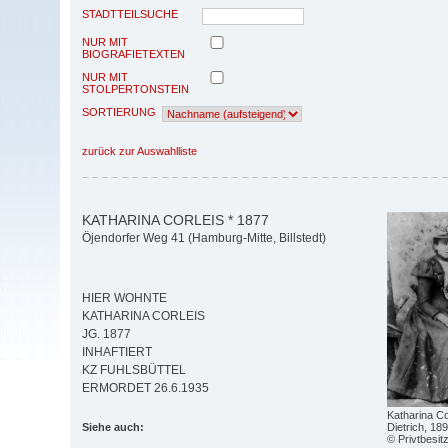
STADTTEILSUCHE
NUR MIT
BIOGRAFIETEXTEN
NUR MIT
STOLPERTONSTEIN
SORTIERUNG
zurück zur Auswahlliste
KATHARINA CORLEIS * 1877
Öjendorfer Weg 41 (Hamburg-Mitte, Billstedt)
HIER WOHNTE
KATHARINA CORLEIS
JG. 1877
INHAFTIERT
KZ FUHLSBÜTTEL
ERMORDET 26.6.1935
Katharina Co
Dietrich, 18
Siehe auch:
© Privtbesit