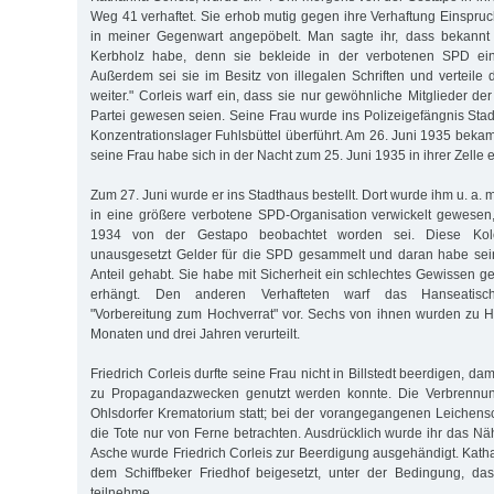
Weg 41 verhaftet. Sie erhob mutig gegen ihre Verhaftung Einspru
in meiner Gegenwart angepöbelt. Man sagte ihr, dass bekannt
Kerbholz habe, denn sie bekleide in der verbotenen SPD ein
Außerdem sei sie im Besitz von illegalen Schriften und verteile 
weiter." Corleis warf ein, dass sie nur gewöhnliche Mitglieder d
Partei gewesen seien. Seine Frau wurde ins Polizeigefängnis Stad
Konzentrationslager Fuhlsbüttel überführt. Am 26. Juni 1935 bekam 
seine Frau habe sich in der Nacht zum 25. Juni 1935 in ihrer Zelle 
Zum 27. Juni wurde er ins Stadthaus bestellt. Dort wurde ihm u. a. mi
in eine größere verbotene SPD-Organisation verwickelt gewesen
1934 von der Gestapo beobachtet worden sei. Diese Kol
unausgesetzt Gelder für die SPD gesammelt und daran habe se
Anteil gehabt. Sie habe mit Sicherheit ein schlechtes Gewissen g
erhängt. Den anderen Verhafteten warf das Hanseatische
"Vorbereitung zum Hochverrat" vor. Sechs von ihnen wurden zu H
Monaten und drei Jahren verurteilt.
Friedrich Corleis durfte seine Frau nicht in Billstedt beerdigen, da
zu Propagandazwecken genutzt werden konnte. Die Verbrennun
Ohlsdorfer Krematorium statt; bei der vorangegangenen Leichensc
die Tote nur von Ferne betrachten. Ausdrücklich wurde ihr das Nä
Asche wurde Friedrich Corleis zur Beerdigung ausgehändigt. Katha
dem Schiffbeker Friedhof beigesetzt, unter der Bedingung, da
teilnehme.