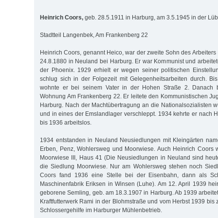
Heinrich Coors,
geb. 28.5.1911 in Harburg, am 3.5.1945 in der Lü
Stadtteil Langenbek, Am Frankenberg 22
Heinrich Coors, genannt Heico, war der zweite Sohn des Arbeiters
24.8.1880 in Neuland bei Harburg. Er war Kommunist und arbeitet
der Phoenix. 1929 erhielt er wegen seiner politischen Einstel
schlug sich in der Folgezeit mit Gelegenheitsarbeiten durch. 
wohnte er bei seinem Vater in der Hohen Straße 2. Danach 
Wohnung Am Frankenberg 22. Er leitete den Kommunistischen Ju
Harburg. Nach der Machtübertragung an die Nationalsozialisten
und in eines der Emslandlager verschleppt. 1934 kehrte er nach 
bis 1936 arbeitslos.
1934 entstanden in Neuland Neusiedlungen mit Kleingärten nam
Erben, Penz, Wohlersweg und Moorwiese. Auch Heinrich Coors wo
Moorwiese III, Haus 41 (Die Neusiedlungen in Neuland sind heu
die Siedlung Moorwiese. Nur am Wohlersweg stehen noch Siedl
Coors fand 1936 eine Stelle bei der Eisenbahn, dann als Sch
Maschinenfabrik Eriksen in Winsen (Luhe). Am 12. April 1939 heir
geborene Semling, geb. am 18.3.1907 in Harburg. Ab 1939 arbeite
Kraftfutterwerk Rami in der Blohmstraße und vom Herbst 1939 bis 
Schlossergehilfe im Harburger Mühlenbetrieb.