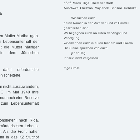
Łódź, Minsk, Riga, Theresienstadt,
Auschwitz, Chelmno, Majdanek, Sobibor, Treblinka ..
ga
Wir suchen euch,
deren Namen in den Archiven und im Himmel
geschrieben sind.
Wir begegnen euch an Orten der Angst und
en Mutter Martha (geb.
Verfolgung,
en Lebensunterhalt der
wir erkennen euch in euren Kindern und Enkeln.
t die Mutter häufiger
Die Steine sprechen von euch,
 wie dem Jüdischen
jeden Tag.
Ihr seid nicht vergessen.
Inge Grolle
afür erforderliche
n scheiterte.
ten nicht auszuwandern,
a C. im Mai 1940 ihre
 nur noch eine Reserve
zum Lebensunterhalt
ionsbefehl nach Riga.
e mörderischen Lebens-
 Als die Front näher
um in das KZ Stutthof