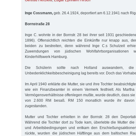
Gertrud Herzfeld
,
Edgar Ephraim Hirsch
Inge Cossmann,
geb. 26.4.1924, deportiert am 6.12.1941 nach Ri
Bornstraße 28
Inge C. wohnte in der Bornstr. 28 bei ihrer seit 1931 geschieden
1896). Offensichtlich reichten die Einkünfte nur knapp aus, d
beiden zu bestreiten, denn während Inge C.s Schulzeit erhiel
Zuwendungen von jüdischen Wohlfahrtsorganisationen
Kinderhilfswerk Hamburg.
Die Schülerin sollte nach Holland auswandern, die d
Unbedenklichkeitsbescheinigung lag bereits vor. Doch das Vorhabe
Im April 1940 erklärte die Mutter, sie und ihre Tochter beabsichtig
wie ein Finanzbeamter in einem Vermerk festhielt. Als Marth
Vermögensverhältnisse offenlegen mußte, wurde deutlich, dass sie
von 2.600 RM besaß. RM 150 monatlich wurde ihr davon 
zugestanden.
Mutter und Tochter erhielten in der Bornstr. 28 den Deportat
Während die Tochter dort zu Tode kam, überlebte die Mutter di
und Arbeitsbedingungen und entkam den Erschießungsaktionen.
rückte, wurden die jüdischen Häftlinge aus dem baltischen Ra