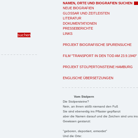
NAMEN, ORTE UND BIOGRAFIEN SUCHEN
NEUE BIOGRAFIEN
GLOSSAR UND ZEITLEISTEN
LITERATUR
DOKUMENTATIONEN
PRESSEBERICHTE
LINKS
PROJEKT BIOGRAFISCHE SPURENSUCHE
FILM "TRANSPORT IN DEN TOD AM 23.9.1940"
PROJEKT STOLPERTONSTEINE HAMBURG
ENGLISCHE ÜBERSETZUNGEN
Vom Stolpern
Die Stolpersteine?
Nein, an ihnen stößt niemand den Fuß
Sie sind ebenerdig ins Pflaster gepflanzt
aber die Namen darauf und die Zeichen sind uns ins
Gewissen gestanzt:
"geboren, deportiert, ermordet"
Und die Orte: