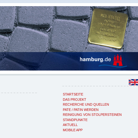
STARTSEITE
DAS PROJEKT
RECHERCHE UND QUELLEN
PATE / PATIN WERDEN
REINIGUNG VON STOLPERSTEINEN
STANDPUNKTE
AKTUELL
MOBILE APP