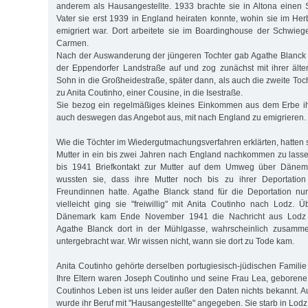
anderem als Hausangestellte. 1933 brachte sie in Altona einen
Vater sie erst 1939 in England heiraten konnte, wohin sie im He
emigriert war. Dort arbeitete sie im Boardinghouse der Schwieg
Carmen.
Nach der Auswanderung der jüngeren Tochter gab Agathe Blanck
der Eppendorfer Landstraße auf und zog zunächst mit ihrer ält
Sohn in die Großheidestraße, später dann, als auch die zweite To
zu Anita Coutinho, einer Cousine, in die Isestraße.
Sie bezog ein regelmäßiges kleines Einkommen aus dem Erbe ih
auch des­­wegen das Angebot aus, mit nach England zu emigrieren.
Wie die Töchter im Wiedergutmachungsverfahren erklärten, hatten si
Mutter in ein bis zwei Jahren nach England nachkommen zu lasse
bis 1941 Briefkontakt zur Mutter auf dem Umweg über Däne
wussten sie, dass ihre Mutter noch bis zu ihrer Deportation
Freundinnen hatte. Agathe Blanck stand für die Deportation nur
vielleicht ging sie "freiwillig" mit Anita Coutinho nach Lodz.
Dänemark kam Ende November 1941 die Nachricht aus Lodz
Agathe Blanck dort in der Mühlgasse, wahrscheinlich zusamme
untergebracht war. Wir wissen nicht, wann sie dort zu Tode kam.
Anita Coutinho gehörte derselben portugiesisch-jüdischen Familie
Ihre Eltern waren Joseph Coutinho und seine Frau Lea, geboren
Coutinhos Leben ist uns leider außer den Daten nichts bekannt. Au
wurde ihr Beruf mit "Hausangestellte" angegeben. Sie starb in Lodz