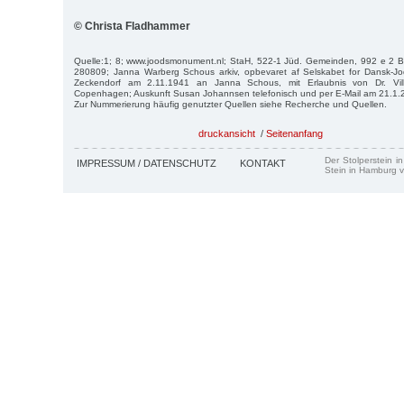
© Christa Fladhammer
Quelle:1; 8; www.joodsmonument.nl; StaH, 522-1 Jüd. Gemeinden, 992 e 2 
280809; Janna Warberg Schous arkiv, opbevaret af Selskabet for Dansk-Jodi
Zeckendorf am 2.11.1941 an Janna Schous, mit Erlaubnis von Dr. Vilh
Copenhagen; Auskunft Susan Johannsen telefonisch und per E-Mail am 21.1.
Zur Nummerierung häufig genutzter Quellen siehe Recherche und Quellen.
druckansicht
/
Seitenanfang
Der Stolperstein i
IMPRESSUM / DATENSCHUTZ
KONTAKT
Stein in Hamburg v