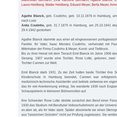
Maximilian Bermann
,
Lina Karoline Bermann
,
Agathe Blanck
,
C
Laura Heldberg
,
Walter Heldberg
,
Eduard Meyer
,
Berta Meyer
,
Arno
Agathe Blanck,
geb. Coutinho, geb. 10.11.1876 in Hamburg, am 
nach Lodz
Anita Coutinho,
geb. 31.7.1875 in Hamburg, am 25.10.1941 dep
29.4.1942 gestorben
Agathe Blanck stammte aus einer alt eingesessenen portugiesis
Fa­mi­lie. Ihr Vater, Isaac Mendes Coutinho, verheiratet mit Pa
Mitinhaber der Firma Coutinho & Meyer, Kunst- und Tiefdruck.
Bis zu ihrer Heirat mit dem Tierarzt Emil Blanck im Jahre 1906 st
Ge­sang. 1907 wurde eine Tochter, Rose Lotte, geboren, zwei
Tochter Carmen zur Welt.
Emil Blanck starb 1931. Zu der Zeit hatten beide Töchter ihre 
Klosterschule in Hamburg beendet, Carmen war erfolgreich
medizinisch-technische Assistentin und betrieb zeitweise ein eig
das ihr viel Anerkennung eintrug. Sie wanderte 1936 nach England
Schauspielerin in kleineren Bühnenrollen auf.
Ihre Schwester Rose Lotte strebte zunächst den Beruf einer Für
1930 das Studium mit Berufsziel Volksschullehrerin an der Univers
es aber ab, als ihr Vater starb. Später absolvierte sie einen Steno
aus "rassischen Gründen" nicht zur Prüfung zugelassen. Sie verdie