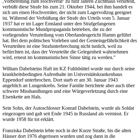
,Vorbereitung zum Hochverrat‘ zu fünf Jahren Zuchthaus verurteilt,
verbüßt diese Strafe bis zum 21. Oktober 1944, bei ihm handelt es
sich um einen Hochverräter, der nicht zum Lagervollzug geeignet
ist. Während der Verbüßung der Strafe des Urteils vom 5. Januar
1937 hat er im Lager Emsland unter den Strafgefangenen
kommunistische Mundpropaganda betrieben, die zu der
vorliegenden Verurteilung vom Oberlandesgericht Hamm geführt
hat. Bei dem politischen Vorleben und der Gemeingefährlichkeit des
Verurteilten ist eine Strafunterbrechung nicht tunlich, weil zu
befürchten ist, dass der Verurteilte die Gelegenheit wahrnehmen
wird, erneut im kommunistischen Sinne tätig zu werden."
William Dabelsteins Haft im KZ Fuhlsbüttel wurde nur durch seine
krankheitsbedingten Aufenthalte im Universitätskrankenhaus
Eppendorf unterbrochen. Dort starb er am 30. Januar 1943
angeblich an Lungenkrebs. Seine Familie berichtete aber auch über
schwere Misshandlungen und eine Würgeverletzung durch eine
Eisenkette am Hals.
Sein Sohn, der Autoschlosser Konrad Dabelstein, wurde als Soldat
eingezogen und galt seit Ende 1945 in Russland als vermisst. Er
wurde 1958 für tot erklärt.
Franziska Dabelstein lebte noch in der Kurze Straße, bis die alten
Häuser dort 1976 abgerissen wurden und zog dann in die