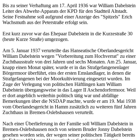
Bis zu seiner Verhaftung am 17. April 1936 war William Dabelstein
Leiter des Abwehr-Apparats der KPD für den Stadtteil Altstadt.
Seine Festnahme soll aufgrund einer Anzeige des "Spitzels" Erich
Wachsmuth aus der Peterstraße erfolgt sein.
Erst kurz zuvor war das Ehepaar Dabelstein in die Kurzestraße 30
(heute Kurze Straße) umgezogen.
Am 5. Januar 1937 verurteilte das Hanseatische Oberlandesgericht
William Dabelstein wegen "Vorbereitung zum Hochverrat" zu einer
Zuchthausstrafe von drei Jahren und sechs Monaten. Am 25. Januar,
knapp einen Monat später, wurde er in das Strafgefangenenlager
Börgermoor überführt, eins der ersten Emslandlager, in denen die
Strafgefangenen bei der Moorkultivierung eingesetzt wurden. Im
Zuge der Verlegung von politischen Häftlingen kam William
Dabelstein übergangsweise in das Lager II Aschendorfermoor. Weil
er dort angeblich weiterhin politisch tätig war und abfällige
Bemerkungen über die NSDAP machte, wurde er am 19. Mai 1938
vom Oberlandesgericht in Hamm zusätzlich zu weiteren fünf Jahren
Zuchthaus in Bremen-Oslebshausen verurteilt.
Nach einer Überlieferung in der Familie soll William Dabelstein in
Bremen-Oslebshausen noch von seinem Bruder Jonny Dabelstein
gesehen worden sein, der wegen seiner politischen Tätigkeit bereits