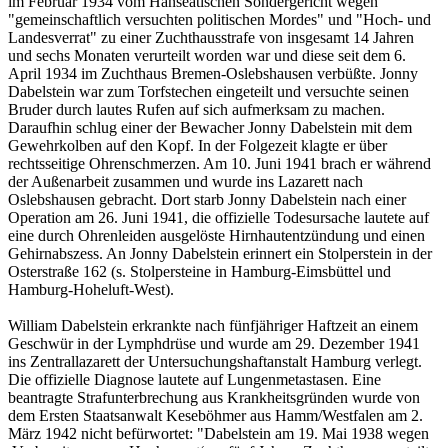
im Februar 1934 vom Hanseatischen Sondergericht wegen
"gemeinschaftlich versuchten politischen Mordes" und "Hoch- und
Landesverrat" zu einer Zuchthausstrafe von insgesamt 14 Jahren
und sechs Monaten verurteilt worden war und diese seit dem 6.
April 1934 im Zuchthaus Bremen-Oslebshausen verbüßte. Jonny
Dabelstein war zum Torfstechen eingeteilt und versuchte seinen
Bruder durch lautes Rufen auf sich aufmerksam zu machen.
Daraufhin schlug einer der Bewacher Jonny Dabelstein mit dem
Gewehrkolben auf den Kopf. In der Folgezeit klagte er über
rechtsseitige Ohrenschmerzen. Am 10. Juni 1941 brach er während
der Außenarbeit zusammen und wurde ins Lazarett nach
Oslebshausen gebracht. Dort starb Jonny Dabelstein nach einer
Operation am 26. Juni 1941, die offizielle Todesursache lautete auf
eine durch Ohrenleiden ausgelöste Hirnhautentzündung und einen
Gehirnabszess. An Jonny Dabelstein erinnert ein Stolperstein in der
Osterstraße 162 (s. Stolpersteine in Hamburg-Eimsbüttel und
Hamburg-Hoheluft-West).
William Dabelstein erkrankte nach fünfjähriger Haftzeit an einem
Geschwür in der Lymphdrüse und wurde am 29. Dezember 1941
ins Zentrallazarett der Untersuchungshaftanstalt Hamburg verlegt.
Die offizielle Diagnose lautete auf Lungenmetastasen. Eine
beantragte Strafunterbrechung aus Krankheitsgründen wurde von
dem Ersten Staatsanwalt Keseböhmer aus Hamm/Westfalen am 2.
März 1942 nicht befürwortet: "Dabelstein am 19. Mai 1938 wegen