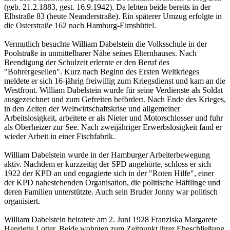
(geb. 21.2.1883, gest. 16.9.1942). Da lebten beide bereits in der
Elbstraße 83 (heute Neanderstraße). Ein späterer Umzug erfolgte in
die Osterstraße 162 nach Hamburg-Eimsbüttel.
Vermutlich besuchte William Dabelstein die Volksschule in der
Poolstraße in unmittelbarer Nähe seines Elternhauses. Nach
Beendigung der Schulzeit erlernte er den Beruf des
"Bohrergesellen". Kurz nach Beginn des Ersten Weltkrieges
meldete er sich 16-jährig freiwillig zum Kriegsdienst und kam an die
Westfront. William Dabelstein wurde für seine Verdienste als Soldat
ausgezeichnet und zum Gefreiten befördert. Nach Ende des Krieges,
in den Zeiten der Weltwirtschaftskrise und allgemeiner
Arbeitslosigkeit, arbeitete er als Nieter und Motorschlosser und fuhr
als Oberheizer zur See. Nach zweijähriger Erwerbslosigkeit fand er
wieder Arbeit in einer Fischfabrik.
William Dabelstein wurde in der Hamburger Arbeiterbewegung
aktiv. Nachdem er kurzzeitig der SPD angehörte, schloss er sich
1922 der KPD an und engagierte sich in der "Roten Hilfe", einer
der KPD nahestehenden Organisation, die politische Häftlinge und
deren Familien unterstützte. Auch sein Bruder Jonny war politisch
organisiert.
William Dabelstein heiratete am 2. Juni 1928 Franziska Margarete
Henriette Lotter. Beide wohnten zum Zeitpunkt ihrer Eheschließung