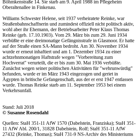
Böhmkenstraße 14. Sie starb am 9. April 1988 im Pflegeheim
Oberaltenallee in Finkenau.
Williams Schwester Helene, seit 1937 verheiratete Reinke, war
Straßenbahnschaffnerin und zumindest offiziell nicht politisch aktiv,
wohl aber ihr Ehemann, der Betriebsarbeiter Peter Klaus Thomas
Reinke (geb. 17.10.1903). Vom 29. März bis zum 29. Juni 1934
verbüßte er eine dreimonatige Gefängnisstrafe in Glasmoor. Er hatte
auf der Straße einen SA-Mann bedroht. Am 30. November 1934
wurde er erneut inhaftiert und am 1. Dezember 1934 zu einer
achtzehnmonatigen Haftstrafe wegen "Vorbereitung zum
Hochverrat" verurteilt, die er bis zum 30. Mai 1936 verbüßte.
Zunächst wegen seiner politischen Aktivitäten für "wehrunwürdig"
befunden, wurde er im März 1943 eingezogen und geriet in
Ägypten in britische Gefangenschaft, aus der er erst 1947 entlassen
wurde. Thomas Reinke starb am 11. September 1953 bei einem
Verkehrsunfall.
Stand: Juli 2018
© Susanne Rosendahl
Quellen: StaH 351-11 AfW 1570 (Dabelstein, Franziska); StaH 351-
11 AfW Abl. 200/1, 31828 Dabelstein, Rolf; StaH 351-11 AfW
27432 (Reinke, Thomas); StaH 731-9 NS-Archiv des Ministeriums