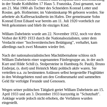
in der Straße Kohlhöfen 17 Haus 5. Franziska, Zissi genannt, war
am 21. Mai 1900 als Tochter des Schneiders Konrad Lotter und
Rosine, geb. Hofmeister, im Valentinskamp 96 geboren worden. Sie
arbeitete als Kaffeesacknäherin im Hafen. Der gemeinsame Sohn
Konrad Ernst Eduard war bereits am 11. Juli 1920 vorehelich zur
Welt gekommen und blieb ihr einziges Kind.
William Dabelstein wurde am 22. November 1932, noch vor dem
Verbot der KPD 1933 durch die Nationalsozialisten, unter dem
Verdacht einer "hochverräterischen Betätigung", verhaftet, kam
allerdings nach zwei Monaten wieder frei.
Nach der nationalsozialistischen Machtübernahme schloss sich
William Dabelstein einer sogenannten Fünfergruppe an, in der auch
Kurt und Hilde Schill (s. Stolpersteine in Hamburg-St. Pauli), Bruno
Endrejat, (s. dort) und Heinrich Matz politisch aktiv waren. Sie
verteilten u.a. zu bestimmten Anlässen selbst hergestellte Flugblätter
in den Wohngebieten rund um den Großneumarkt und sammelten
Geld für verfolgte Freunde und Genossen.
Wegen seiner politischen Tätigkeit geriet William Dabelstein am 15.
April 1933 und am 3. Dezember 1933 kurzzeitig in "Schutzhaft".
Anklage wurde jedoch nicht erhoben, die Verfahren wurden
eingestellt.