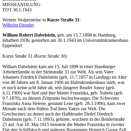
MISSHANDLUNG
TOT 30.1.1943
Weitere Stolpersteine in
Kurze Straße 31
:
Wilhelm Dengler
William Robert Dabelstein,
geb. am 15.7.1898 in Hamburg,
inhaftiert 1936, gestorben am 30.1.1943 im Universitätskrankenhaus
Eppendorf
Kurze Straße 31
(Kurze Straße 30)
William Dabelstein kam am 15. Juli 1898 in einer Hamburger
Arbeiterfamilie in der Steinstraße 33 zur Welt. Als sein Vater
Johannes Friedrich Dabelstein (geb. 11.7.1857 in Garding) im Alter
von 48 Jahren am 8. Januar 1906 im Hafenkrankenhaus starb, war
er noch keine acht Jahre alt, sein jüngerer Bruder Jonny (geb.
4.11.1900) war fünf und ihre Mutter Franziska, geb. Nabein (geb.
9.7.1870), zu diesem Zeitpunkt hochschwanger. Die Schwester
Franziska Anna Helene, genannt Lene (geb. 28.3.1906), kam zwei
Monate nach dem frühen Tod ihres Vaters zur Welt. Die
Geschwister, zu denen auch der Halbbruder Detlef Diedrich
Dabelstein (geb. 7.11.1893), gehörte, wuchsen in der Brüderstraße
25 auf. Am 18. Mai 1915 heiratete die Mutter Franziska in zweiter
Ehe den Schiffskoch und späteren Bootsmann Heinrich Georg Zell