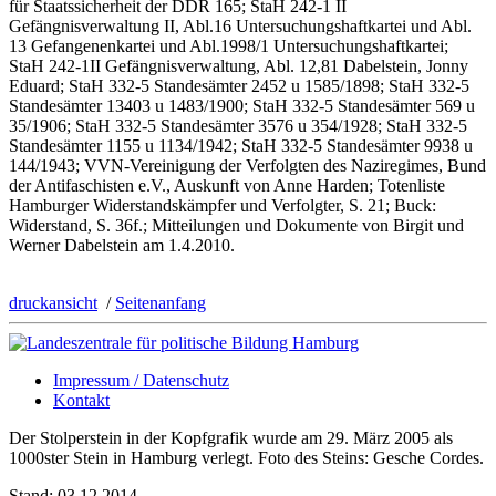
für Staatssicherheit der DDR 165; StaH 242-1 II
Gefängnisverwaltung II, Abl.16 Untersuchungshaftkartei und Abl.
13 Gefangenenkartei und Abl.1998/1 Untersuchungshaftkartei;
StaH 242-1II Gefängnisverwaltung, Abl. 12,81 Dabelstein, Jonny
Eduard; StaH 332-5 Standesämter 2452 u 1585/1898; StaH 332-5
Standesämter 13403 u 1483/1900; StaH 332-5 Standesämter 569 u
35/1906; StaH 332-5 Standesämter 3576 u 354/1928; StaH 332-5
Standesämter 1155 u 1134/1942; StaH 332-5 Standesämter 9938 u
144/1943; VVN-Vereinigung der Verfolgten des Naziregimes, Bund
der Antifaschisten e.V., Auskunft von Anne Harden; Totenliste
Hamburger Widerstandskämpfer und Verfolgter, S. 21; Buck:
Widerstand, S. 36f.; Mitteilungen und Dokumente von Birgit und
Werner Dabelstein am 1.4.2010.
druckansicht
/
Seitenanfang
Impressum / Datenschutz
Kontakt
Der Stolperstein in der Kopfgrafik wurde am 29. März 2005 als
1000ster Stein in Hamburg verlegt. Foto des Steins: Gesche Cordes.
Stand: 03.12.2014