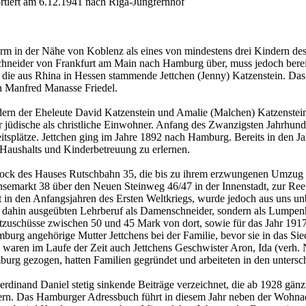
rtiert am 6.12.1941 nach Riga-Jungfernhof
rm in der Nähe von Koblenz als eines von mindestens drei Kindern d
neider von Frankfurt am Main nach Hamburg über, muss jedoch bereits 
r die aus Rhina in Hessen stammende Jettchen (Jenny) Katzenstein. D
n Manfred Manasse Friedel.
dern der Eheleute David Katzenstein und Amalie (Malchen) Katzenstein
r jüdische als christliche Einwohner. Anfang des Zwanzigsten Jahrhun
itsplätze. Jettchen ging im Jahre 1892 nach Hamburg. Bereits in den J
Haushalts und Kinderbetreuung zu erlernen.
tock des Hauses Rutschbahn 35, die bis zu ihrem erzwungenen Umzug i
änsemarkt 38 über den Neuen Steinweg 46/47 in der Innenstadt, zur Re
ldat in den Anfangsjahren des Ersten Weltkriegs, wurde jedoch aus uns 
m bis dahin ausgeübten Lehrberuf als Damenschneider, sondern als Lump
ietzuschüsse zwischen 50 und 45 Mark von dort, sowie für das Jahr 19
burg angehörige Mutter Jettchens bei der Familie, bevor sie in das Si
 waren im Laufe der Zeit auch Jettchens Geschwister Aron, Ida (verh. 
urg gezogen, hatten Familien gegründet und arbeiteten in den untersch
erdinand Daniel stetig sinkende Beiträge verzeichnet, die ab 1928 gän
ndern. Das Hamburger Adressbuch führt in diesem Jahr neben der Wohna