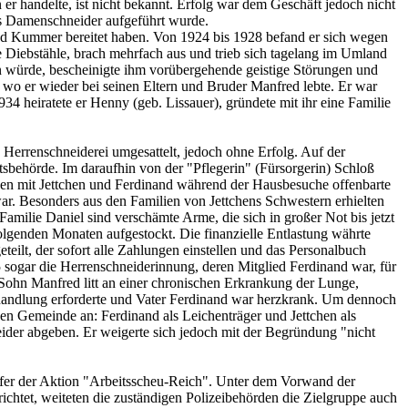
 handelte, ist nicht bekannt. Erfolg war dem Geschäft jedoch nicht
als Damenschneider aufgeführt wurde.
und Kummer bereitet haben. Von 1924 bis 1928 befand er sich wegen
e Diebstähle, brach mehrfach aus und trieb sich tagelang im Umland
en würde, bescheinigte ihm vorübergehende geistige Störungen und
wo er wieder bei seinen Eltern und Bruder Manfred lebte. Er war
4 heiratete er Henny (geb. Lissauer), gründete mit ihr eine Familie
 Herrenschneiderei umgesattelt, jedoch ohne Erfolg. Auf der
rtsbehörde. Im daraufhin von der "Pflegerin" (Fürsorgerin) Schloß
chen mit Jettchen und Ferdinand während der Hausbesuche offenbarte
ar. Besonders aus den Familien von Jettchens Schwestern erhielten
milie Daniel sind verschämte Arme, die sich in großer Not bis jetzt
lgenden Monaten aufgestockt. Die finanzielle Entlastung währte
eilt, der sofort alle Zahlungen einstellen und das Personalbuch
5 sogar die Herrenschneiderinnung, deren Mitglied Ferdinand war, für
 Sohn Manfred litt an einer chronischen Erkrankung der Lunge,
Behandlung erforderte und Vater Ferdinand war herzkrank. Um dennoch
n Gemeinde an: Ferdinand als Leichenträger und Jettchen als
ider abgeben. Er weigerte sich jedoch mit der Begründung "nicht
Opfer der Aktion "Arbeitsscheu-Reich". Unter dem Vorwand der
chtet, weiteten die zuständigen Polizeibehörden die Zielgruppe auch