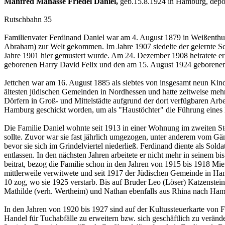
Manfred Manasse Friedel Daniel,
geb.15.8.1924 in Hamburg, depo
Rutschbahn 35
Familienvater Ferdinand Daniel war am 4. August 1879 in Weißenthu
Abraham) zur Welt gekommen. Im Jahre 1907 siedelte der gelernte Sch
Jahre 1901 hier gemustert wurde. Am 24. Dezember 1908 heiratete e
geborenen Harry David Felix und den am 15. August 1924 geborene
Jettchen war am 16. August 1885 als siebtes von insgesamt neun Kin
ältesten jüdischen Gemeinden in Nordhessen und hatte zeitweise meh
Dörfern in Groß- und Mittelstädte aufgrund der dort verfügbaren Arbe
Hamburg geschickt worden, um als "Haustöchter" die Führung eines 
Die Familie Daniel wohnte seit 1913 in einer Wohnung im zweiten S
sollte. Zuvor war sie fast jährlich umgezogen, unter anderem vom G
bevor sie sich im Grindelviertel niederließ. Ferdinand diente als So
entlassen. In den nächsten Jahren arbeitete er nicht mehr in seine
beitrat, bezog die Familie schon in den Jahren von 1915 bis 1918 M
mittlerweile verwitwete und seit 1917 der Jüdischen Gemeinde in Ham
10 zog, wo sie 1925 verstarb. Bis auf Bruder Leo (Löser) Katzenstein
Mathilde (verh. Wertheim) und Nathan ebenfalls aus Rhina nach Hamb
In den Jahren von 1920 bis 1927 sind auf der Kultussteuerkarte von F
Handel für Tuchabfälle zu erweitern bzw. sich geschäftlich zu verä