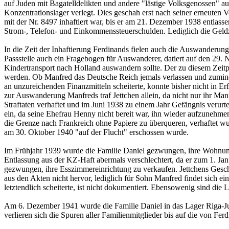
auf Juden mit Bagatelldelikten und andere "lästige Volksgenossen" a
Konzentrationslager verlegt. Dies geschah erst nach seiner erneute
mit der Nr. 8497 inhaftiert war, bis er am 21. Dezember 1938 entlass
Strom-, Telefon- und Einkommenssteuerschulden. Lediglich die Geldz
In die Zeit der Inhaftierung Ferdinands fielen auch die Auswanderu
Passstelle auch ein Fragebogen für Auswanderer, datiert auf den 29.
Kindertransport nach Holland auswandern sollte. Der zu diesem Zeitp
werden. Ob Manfred das Deutsche Reich jemals verlassen und zuminde
an unzureichenden Finanzmitteln scheiterte, konnte bisher nicht in 
zur Auswanderung Manfreds traf Jettchen allein, da nicht nur ihr Ma
Straftaten verhaftet und im Juni 1938 zu einem Jahr Gefängnis verurt
ein, da seine Ehefrau Henny nicht bereit war, ihn wieder aufzunehmen
die Grenze nach Frankreich ohne Papiere zu überqueren, verhaftet wu
am 30. Oktober 1940 "auf der Flucht" erschossen wurde.
Im Frühjahr 1939 wurde die Familie Daniel gezwungen, ihre Wohnung 
Entlassung aus der KZ-Haft abermals verschlechtert, da er zum 1. Ja
gezwungen, ihre Esszimmereinrichtung zu verkaufen. Jettchens Geschw
aus den Akten nicht hervor, lediglich für Sohn Manfred findet sich e
letztendlich scheiterte, ist nicht dokumentiert. Ebensowenig sind di
Am 6. Dezember 1941 wurde die Familie Daniel in das Lager Riga-Jun
verlieren sich die Spuren aller Familienmitglieder bis auf die von Fe