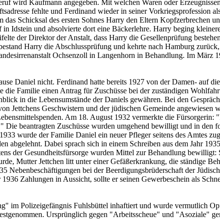
ruf wird Kaufmann angegeben. Mit welchen Waren oder Erzeugnissen er
ftsadresse fehlte und Ferdinand wieder in seiner Vorkriegsprofession 
llem das Schicksal des ersten Sohnes Harry den Eltern Kopfzerbrechen 
n Idstein und absolvierte dort eine Bäckerlehre. Harry beging kleiner
elte der Direktor der Anstalt, dass Harry die Gesellenprüfung besteh
bestand Harry die Abschlussprüfung und kehrte nach Hamburg zurück, 
Landesirrenanstalt Ochsenzoll in Langenhorn in Behandlung. Im März 193
ause Daniel nicht. Ferdinand hatte bereits 1927 von der Damen- auf die
lte die Familie einen Antrag für Zuschüsse bei der zuständigen Wohlfah
 Einblick in die Lebensumstände der Daniels gewähren. Bei den Gesprä
ng von Jettchens Geschwistern und der jüdischen Gemeinde angewiesen w
ebensmittelspenden. Am 18. August 1932 vermerkte die Fürsorgerin: "Fa
." Die beantragten Zuschüsse wurden umgehend bewilligt und in den fo
1933 wurde der Familie Daniel ein neuer Pfleger seitens des Amtes zuget
rden abgelehnt. Dabei sprach sich in einem Schreiben aus dem Jahr 193
eitens der Gesundheitsfürsorge wurden Mittel zur Behandlung bewilligt:
rde, Mutter Jettchen litt unter einer Gefäßerkrankung, die ständige 
5 Nebenbeschäftigungen bei der Beerdigungsbrüderschaft der Jüdische
1936 Zahlungen in Aussicht, sollte er seinen Gewerbeschein als Schne
ng" im Polizeigefängnis Fuhlsbüttel inhaftiert und wurde vermutlich 
 festgenommen. Ursprünglich gegen "Arbeitsscheue" und "Asoziale" geri