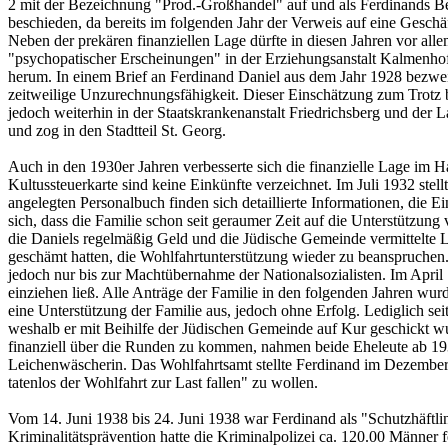
2 mit der Bezeichnung "Prod.-Großhandel" auf und als Ferdinands Be
beschieden, da bereits im folgenden Jahr der Verweis auf eine Geschä
Neben der prekären finanziellen Lage dürfte in diesen Jahren vor a
"psychopatischer Erscheinungen" in der Erziehungsanstalt Kalmenhof i
herum. In einem Brief an Ferdinand Daniel aus dem Jahr 1928 bezweif
zeitweilige Unzurechnungsfähigkeit. Dieser Einschätzung zum Trotz 
jedoch weiterhin in der Staatskrankenanstalt Friedrichsberg und der 
und zog in den Stadtteil St. Georg.
Auch in den 1930er Jahren verbesserte sich die finanzielle Lage im H
Kultussteuerkarte sind keine Einkünfte verzeichnet. Im Juli 1932 stel
angelegten Personalbuch finden sich detaillierte Informationen, die
sich, dass die Familie schon seit geraumer Zeit auf die Unterstützu
die Daniels regelmäßig Geld und die Jüdische Gemeinde vermittelte L
geschämt hatten, die Wohlfahrtunterstützung wieder zu beanspruchen
jedoch nur bis zur Machtübernahme der Nationalsozialisten. Im April 
einziehen ließ. Alle Anträge der Familie in den folgenden Jahren wu
eine Unterstützung der Familie aus, jedoch ohne Erfolg. Lediglich s
weshalb er mit Beihilfe der Jüdischen Gemeinde auf Kur geschickt wu
finanziell über die Runden zu kommen, nahmen beide Eheleute ab 193
Leichenwäscherin. Das Wohlfahrtsamt stellte Ferdinand im Dezember 
tatenlos der Wohlfahrt zur Last fallen" zu wollen.
Vom 14. Juni 1938 bis 24. Juni 1938 war Ferdinand als "Schutzhäftli
Kriminalitätsprävention hatte die Kriminalpolizei ca. 120.00 Männer