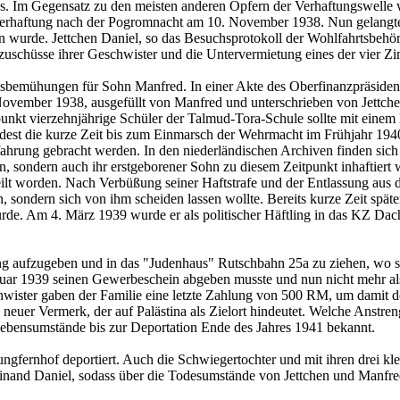
us. Im Gegensatz zu den meisten anderen Opfern der Verhaftungswelle 
n Verhaftung nach der Pogromnacht am 10. November 1938. Nun gelangte
en wurde. Jettchen Daniel, so das Besuchsprotokoll der Wohlfahrtsbehör
uschüsse ihrer Geschwister und die Untervermietung eines der vier Zi
ngsbemühungen für Sohn Manfred. In einer Akte des Oberfinanzpräsiden
 November 1938, ausgefüllt von Manfred und unterschrieben von Jettch
unkt vierzehnjährige Schüler der Talmud-Tora-Schule sollte mit einem
st die kurze Zeit bis zum Einmarsch der Wehrmacht im Frühjahr 1940 i
Erfahrung gebracht werden. In den niederländischen Archiven finden sic
nn, sondern auch ihr erstgeborener Sohn zu diesem Zeitpunkt inhaftiert
eilt worden. Nach Verbüßung seiner Haftstrafe und der Entlassung aus d
, sondern sich von ihm scheiden lassen wollte. Bereits kurze Zeit spä
rde. Am 4. März 1939 wurde er als politischer Häftling in das KZ Dach
aufzugeben und in das "Judenhaus" Rutschbahn 25a zu ziehen, wo sie b
nuar 1939 seinen Gewerbeschein abgeben musste und nun nicht mehr als 
ister gaben der Familie eine letzte Zahlung von 500 RM, um damit der
in neuer Vermerk, der auf Palästina als Zielort hindeutet. Welche Anst
e Lebensumstände bis zur Deportation Ende des Jahres 1941 bekannt.
gfernhof deportiert. Auch die Schwiegertochter und mit ihren drei kl
rdinand Daniel, sodass über die Todesumstände von Jettchen und Manfred