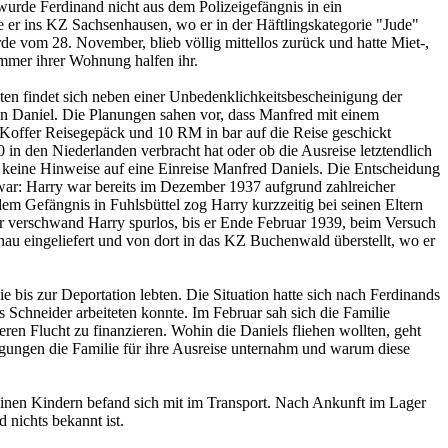
wurde Ferdinand nicht aus dem Polizeigefängnis in ein
 er ins KZ Sachsenhausen, wo er in der Häftlingskategorie "Jude"
de vom 28. November, blieb völlig mittellos zurück und hatte Miet-,
mmer ihrer Wohnung halfen ihr.
ten findet sich neben einer Unbedenklichkeitsbescheinigung der
en Daniel. Die Planungen sahen vor, dass Manfred mit einem
 Koffer Reisegepäck und 10 RM in bar auf die Reise geschickt
n den Niederlanden verbracht hat oder ob die Ausreise letztendlich
h keine Hinweise auf eine Einreise Manfred Daniels. Die Entscheidung
 war: Harry war bereits im Dezember 1937 aufgrund zahlreicher
em Gefängnis in Fuhlsbüttel zog Harry kurzzeitig bei seinen Eltern
ter verschwand Harry spurlos, bis er Ende Februar 1939, beim Versuch
au eingeliefert und von dort in das KZ Buchenwald überstellt, wo er
is zur Deportation lebten. Die Situation hatte sich nach Ferdinands
Schneider arbeiteten konnte. Im Februar sah sich die Familie
en Flucht zu finanzieren. Wohin die Daniels fliehen wollten, geht
rengungen die Familie für ihre Ausreise unternahm und warum diese
einen Kindern befand sich mit im Transport. Nach Ankunft im Lager
 nichts bekannt ist.