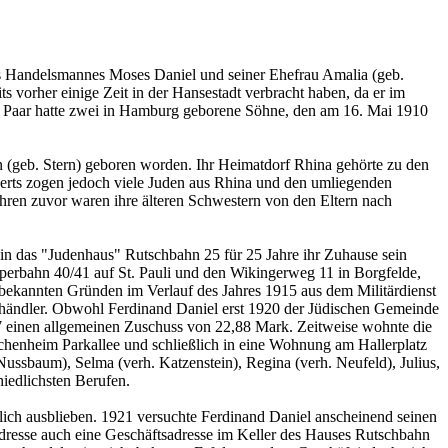
es Handelsmannes Moses Daniel und seiner Ehefrau Amalia (geb.
vorher einige Zeit in der Hansestadt verbracht haben, da er im
as Paar hatte zwei in Hamburg geborene Söhne, den am 16. Mai 1910
 (geb. Stern) geboren worden. Ihr Heimatdorf Rhina gehörte zu den
derts zogen jedoch viele Juden aus Rhina und den umliegenden
ahren zuvor waren ihre älteren Schwestern von den Eltern nach
n das "Judenhaus" Rutschbahn 25 für 25 Jahre ihr Zuhause sein
eperbahn 40/41 auf St. Pauli und den Wikingerweg 11 in Borgfelde,
unbekannten Gründen im Verlauf des Jahres 1915 aus dem Militärdienst
enhändler. Obwohl Ferdinand Daniel erst 1920 der Jüdischen Gemeinde
17 einen allgemeinen Zuschuss von 22,88 Mark. Zeitweise wohnte die
echenheim Parkallee und schließlich in eine Wohnung am Hallerplatz
Nussbaum), Selma (verh. Katzenstein), Regina (verh. Neufeld), Julius,
iedlichsten Berufen.
zlich ausblieben. 1921 versuchte Ferdinand Daniel anscheinend seinen
dresse auch eine Geschäftsadresse im Keller des Hauses Rutschbahn