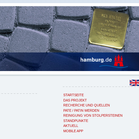
STARTSEITE
DAS PROJEKT
RECHERCHE UND QUELLEN
PATE / PATIN WERDEN
REINIGUNG VON STOLPERSTEINEN
STANDPUNKTE
AKTUELL
MOBILE APP