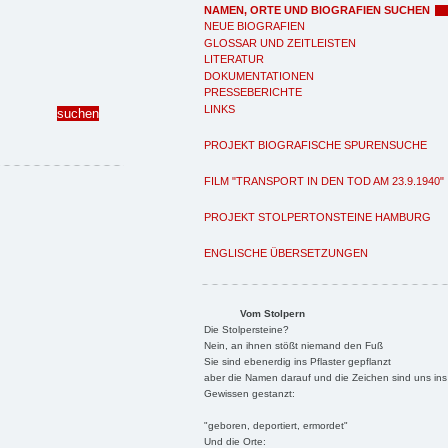
NAMEN, ORTE UND BIOGRAFIEN SUCHEN
NEUE BIOGRAFIEN
GLOSSAR UND ZEITLEISTEN
LITERATUR
DOKUMENTATIONEN
PRESSEBERICHTE
LINKS
PROJEKT BIOGRAFISCHE SPURENSUCHE
FILM "TRANSPORT IN DEN TOD AM 23.9.1940"
PROJEKT STOLPERTONSTEINE HAMBURG
ENGLISCHE ÜBERSETZUNGEN
Vom Stolpern
Die Stolpersteine?
Nein, an ihnen stößt niemand den Fuß
Sie sind ebenerdig ins Pflaster gepflanzt
aber die Namen darauf und die Zeichen sind uns ins
Gewissen gestanzt:
"geboren, deportiert, ermordet"
Und die Orte: