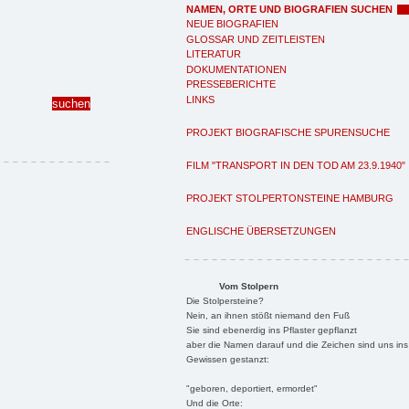
NAMEN, ORTE UND BIOGRAFIEN SUCHEN
NEUE BIOGRAFIEN
GLOSSAR UND ZEITLEISTEN
LITERATUR
DOKUMENTATIONEN
PRESSEBERICHTE
LINKS
PROJEKT BIOGRAFISCHE SPURENSUCHE
FILM "TRANSPORT IN DEN TOD AM 23.9.1940"
PROJEKT STOLPERTONSTEINE HAMBURG
ENGLISCHE ÜBERSETZUNGEN
Vom Stolpern
Die Stolpersteine?
Nein, an ihnen stößt niemand den Fuß
Sie sind ebenerdig ins Pflaster gepflanzt
aber die Namen darauf und die Zeichen sind uns ins
Gewissen gestanzt:
"geboren, deportiert, ermordet"
Und die Orte: