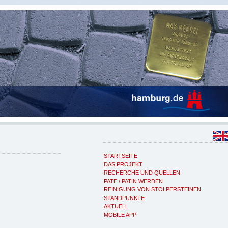
STARTSEITE
DAS PROJEKT
RECHERCHE UND QUELLEN
PATE / PATIN WERDEN
REINIGUNG VON STOLPERSTEINEN
STANDPUNKTE
AKTUELL
MOBILE APP