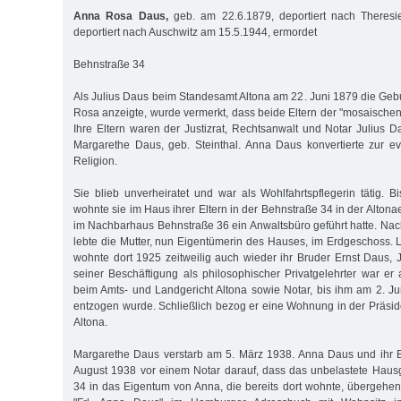
Anna Rosa Daus,
geb. am 22.6.1879, deportiert nach Theresi
deportiert nach Auschwitz am 15.5.1944, ermordet
Behnstraße 34
Als Julius Daus beim Standesamt Altona am 22. Juni 1879 die Gebu
Rosa anzeigte, wurde vermerkt, dass beide Eltern der "mosaischen
Ihre Eltern waren der Justizrat, Rechtsanwalt und Notar Julius 
Margarethe Daus, geb. Steinthal. Anna Daus konvertierte zur ev
Religion.
Sie blieb unverheiratet und war als Wohlfahrtspflegerin tätig. B
wohnte sie im Haus ihrer Eltern in der Behnstraße 34 in der Altonae
im Nachbarhaus Behnstraße 36 ein Anwaltsbüro geführt hatte. N
lebte die Mutter, nun Eigentümerin des Hauses, im Erdgeschoss. 
wohnte dort 1925 zeitweilig auch wieder ihr Bruder Ernst Daus
seiner Beschäftigung als philosophischer Privatgelehrter war e
beim Amts- und Landgericht Altona sowie Notar, bis ihm am 2. J
entzogen wurde. Schließlich bezog er eine Wohnung in der Präsid
Altona.
Margarethe Daus verstarb am 5. März 1938. Anna Daus und ihr B
August 1938 vor einem Notar darauf, dass das unbelastete Haus
34 in das Eigentum von Anna, die bereits dort wohnte, übergehen