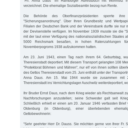
"Frl. Anna Daus" im Hamburger Adressbuch mit Wohnsitz i
verzeichnet. Die ehemalige Sozialbeamtin bezog nun Rente.
Die Behörde des Oberfinanzpräsidenten sperrte ihre
"Sicherungsanordnung". Über Ihren Grundbesitz und Wertpapi
Filialen der Deutschen Bank und der Vereinsbank durfte sie nu
der Devisenstelle verfügen. Im November 1939 musste sie die "
mit der laut einer Verfügung des nationalsozialistischen Staates a
5000 Reichsmark besaßen, in hohen Ratenzahlungen f
Novemberpogroms 1938 aufzukommen hatten.
Am 23. Juni 1943, einen Tag nach ihrem 64. Geburtstag, w
Theresienstadt deportiert. Mit diesem Transport gelangten 108 Me
"Protektorat Böhmen und Mähren", nur elf von ihnen sollten überl
des Gettos Theresienstadt vom 25. Juni enthält unter der Transp
Anna Daus. Am 15. Mai 1944 wurde sie zusammen mit 
Theresienstadt ins Vernichtungslager Auschwitz weiterdeportiert, w
Ihr Bruder Ernst Daus, nach dem Krieg wieder als Rechtsanwalt 
Nachforschungen anzustellen; seine Schwester galt seit Krieg
Schließlich erhielt er einen am 20. Januar 1946 verfassten Brie
Oldenburg (in Oldenburg), einer überlebenden ehemalig
Gettobewohnerin:
"Sehr geehrter Herr Dr. Dauss. Sie möchten gerne von Ihrer Fr. S