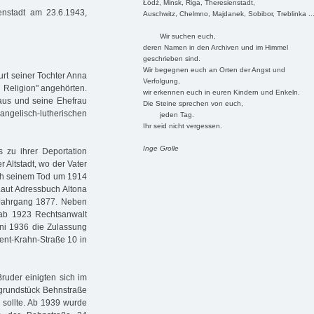
Łódź, Minsk, Riga, Theresienstadt,
enstadt am 23.6.1943,
Auschwitz, Chelmno, Majdanek, Sobibor, Treblinka ..
Wir suchen euch,
deren Namen in den Archiven und im Himmel
geschrieben sind.
Wir begegnen euch an Orten der Angst und
rt seiner Tochter Anna
Verfolgung,
 Religion" angehörten.
wir erkennen euch in euren Kindern und Enkeln.
Daus und seine Ehefrau
Die Steine sprechen von euch,
angelisch-lutherischen
jeden Tag.
Ihr seid nicht vergessen.
Inge Grolle
is zu ihrer Deportation
r Altstadt, wo der Vater
ach seinem Tod um 1914
Laut Adressbuch Altona
, Jahrgang 1877. Neben
r ab 1923 Rechtsanwalt
uni 1936 die Zulassung
ent-Krahn-Straße 10 in
ruder einigten sich im
grundstück Behnstraße
 sollte. Ab 1939 wurde