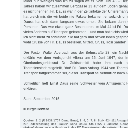
leider nur Weniges was ich zu sagen weiss. Vom Juni 43 – De
Jahres haben wir zusammen Berggasse 13 auf dem Boden geha
es nicht nennen. Frl. Dauss war in der Zeit infolge der Unterernähr
hat gleich mir, die wir beide nie Pakete bekamen, entsetzlich unte
Dauss hat sich dann langsam etwas erholt. Sie bekam dann 
Personen. Das war etwas ganz Besonderes. Im Mai 44 ist Frl. Da
vielen Anderen auf Transport gekommen – und man hat nichts wiede
ich nicht mehr zu schreiben. Sie hat gern und oft von Ihnen gespro
wohl Grüsse von Frl. Dauss bestellen. Mit frdl. Gruss, Rosi Sander"
Der Pastor Walter Auerbach aus der Behnstraße 28, ein Nachb
erklärte vor dem Amtsgericht Altona am 16. Juni 1947, der i
Oberlandesgerichtsrat Dr. Goldschmidt habe ihm nach s
Theresienstadt mitgeteilt, "daß Frl. Daus Anfang 1944 von Theres
Transport fortgekommen sei, dieser Transport sei vermutlich nach 
Schließlich ließ Ernst Daus seine Schwester vom Amtsgericht H
erklären.
Stand September 2015
© Birgit Gewehr
Quellen: 1; 2 (R 1938/1757 Daus, Ernst); 3; 4; 5; 7; 8; StaH 424-111 Amtsger
zur Todeserklärung des Fräulein Anna Daus); StaH 522-1 Jüdische Ge
(Ankunftslisten der von Hamburg in das KZ Theresienstadt deportierten Juden