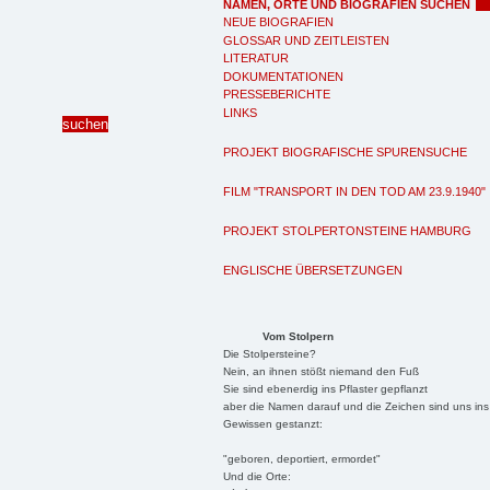
NAMEN, ORTE UND BIOGRAFIEN SUCHEN
NEUE BIOGRAFIEN
GLOSSAR UND ZEITLEISTEN
LITERATUR
DOKUMENTATIONEN
PRESSEBERICHTE
LINKS
PROJEKT BIOGRAFISCHE SPURENSUCHE
FILM "TRANSPORT IN DEN TOD AM 23.9.1940"
PROJEKT STOLPERTONSTEINE HAMBURG
ENGLISCHE ÜBERSETZUNGEN
Vom Stolpern
Die Stolpersteine?
Nein, an ihnen stößt niemand den Fuß
Sie sind ebenerdig ins Pflaster gepflanzt
aber die Namen darauf und die Zeichen sind uns ins
Gewissen gestanzt:
"geboren, deportiert, ermordet"
Und die Orte: