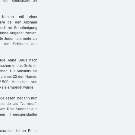
n der Behnstraße 34
 Konten mit einer
ere bei den Altonaer
r noch mit Genehmigung
Sühne-Abgabe" zahlen,
lle Juden, die mehr als
ür die Schäden des
urde Anna Daus nach
nschen in das Getto im
eben. Die Ankunftsliste
ortnummer 22 den Namen
2.500 Menschen von
o sie ermordet wurde.
zugelassen, begann nun
sende als "vermisst".
f von Rosi Sandner aus
en Theresienstädter
chwester hören. Es ist