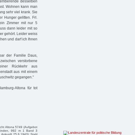
zemberende desselben
ust. Wohnen kann man
ung sehr viel krank. Sie
r Hunger gelitten. Frl.
ein Zimmer mit nur 5
uss dann leider mit so
r gehört. Leider weiss
chen und darf ich Ihnen
ar der Familie Daus,
nzwischen verstorbene
einer Rückkehr aus
ienstadt aus mit einem
Auschwitz gegangen."
amburg-Altona für tot
icht Altona 5749 (Aufgebot
meinden, 992 m 1 Band 3
, Ankunft 25.6.1943); StaH