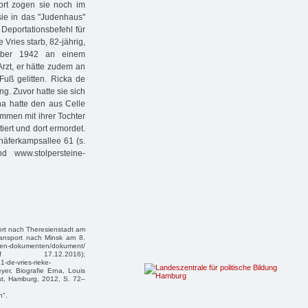
ort zogen sie noch im
sie in das "Judenhaus"
eportationsbefehl für
 Vries starb, 82-jährig,
tober 1942 an einem
rzt, er hätte zudem an
uß gelitten. Ricka de
g. Zuvor hatte sie sich
na hatte den aus Celle
men mit ihrer Tochter
ert und dort ermordet.
häferkampsallee 61 (s.
d www.stolpersteine-
ort nach Theresienstadt am
ransport nach Minsk am 8.
ten-dokumenten/dokument/
(Zugriff 17.12.2016);
-de-vries-rieke-
yer, Biografie Erna, Louis
st, Hamburg, 2012, S. 72–
n".