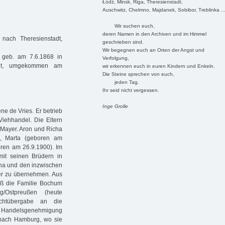
Łódź, Minsk, Riga, Theresienstadt,
Auschwitz, Chelmno, Majdanek, Sobibor, Treblinka ..
Wir suchen euch,
deren Namen in den Archiven und im Himmel
nach Theresienstadt,
geschrieben sind.
Wir begegnen euch an Orten der Angst und
geb. am 7.6.1868 in
Verfolgung,
tadt, umgekommen am
wir erkennen euch in euren Kindern und Enkeln.
Die Steine sprechen von euch,
jeden Tag.
Ihr seid nicht vergessen.
Inge Grolle
ne de Vries. Er betrieb
iehhandel. Die Eltern
 Mayer. Aron und Richa
), Marta (geboren am
ren am 26.9.1900). Im
it seinen Brüdern in
ha und den inzwischen
ber zu übernehmen. Aus
ieß die Familie Bochum
g/Ostpreußen (heute
chtübergabe an die
ie Handelsgenehmigung
 nach Hamburg, wo sie