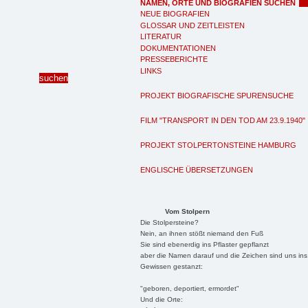
NAMEN, ORTE UND BIOGRAFIEN SUCHEN
NEUE BIOGRAFIEN
GLOSSAR UND ZEITLEISTEN
LITERATUR
DOKUMENTATIONEN
PRESSEBERICHTE
LINKS
PROJEKT BIOGRAFISCHE SPURENSUCHE
FILM "TRANSPORT IN DEN TOD AM 23.9.1940"
PROJEKT STOLPERTONSTEINE HAMBURG
ENGLISCHE ÜBERSETZUNGEN
Vom Stolpern
Die Stolpersteine?
Nein, an ihnen stößt niemand den Fuß
Sie sind ebenerdig ins Pflaster gepflanzt
aber die Namen darauf und die Zeichen sind uns ins
Gewissen gestanzt:
"geboren, deportiert, ermordet"
Und die Orte: