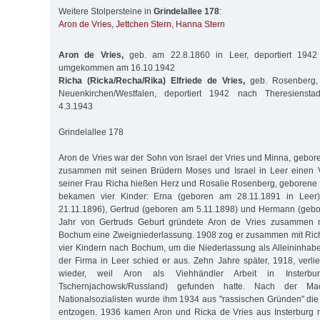
Weitere Stolpersteine in
Grindelallee 178
:
Aron de Vries
,
Jettchen Stern
,
Hanna Stern
Aron de Vries,
geb. am 22.8.1860 in Leer, deportiert 1942 
umgekommen am 16.10.1942
Richa (Ricka/Recha/Rika) Elfriede de Vries,
geb. Rosenberg, 
Neuenkirchen/Westfalen, deportiert 1942 nach Theresiens
4.3.1943
Grindelallee 178
Aron de Vries war der Sohn von Israel der Vries und Minna, gebore
zusammen mit seinen Brüdern Moses und Israel in Leer einen V
seiner Frau Richa hießen Herz und Rosalie Rosenberg, geborene
bekamen vier Kinder: Erna (geboren am 28.11.1891 in Leer
21.11.1896), Gertrud (geboren am 5.11.1898) und Hermann (gebo
Jahr von Gertruds Geburt gründete Aron de Vries zusammen m
Bochum eine Zweigniederlassung. 1908 zog er zusammen mit Ric
vier Kindern nach Bochum, um die Niederlassung als Alleininha
der Firma in Leer schied er aus. Zehn Jahre später, 1918, verl
wieder, weil Aron als Viehhändler Arbeit in Insterbur
Tschernjachowsk/Russland) gefunden hatte. Nach der Ma
Nationalsozialisten wurde ihm 1934 aus "rassischen Gründen" d
entzogen. 1936 kamen Aron und Ricka de Vries aus Insterburg