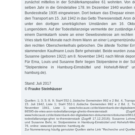
zunächst mittellos in der Schäferkampsallee 61 wohnten. Von d
selben Jahr in die Grindelallee 178. Im Dezember 1940 wurden 
Bundesstraße 1935 eingewiesen. Dort bekam das Ehepaar einen D
den Transport am 15. Juli 1942 in das Getto Theresienstadt. Aron de
unter den dortigen unerträglichen Umständen am 16. Ok
Lungenödem. Auf der Todesfallanzeige vermerkte der zuständige A
einem Darmkatarrh sowie an einer Gewebsnekrose am rechten F
Vries starb fünf Monate nach ihrem Mann an einer Lungrnentzündun
den rechten Oberschenkelhals gebrochen. Die älteste Tochter Er
stammenden Kaufmann Louis Behr geheiratet. Beide wurden zusam
Susanne (geboren 1922) am 8. November 1941 nach Minsk deporti
Für Erna, Louis und Susanne Behr liegen Stolpersteine in der Sc
"Stolpersteine in Hamburg-Eimsbüttel und Hoheluft-West" un
hamburg.de).
Stand: Juli 2017
© Frauke Steinhäuser
Quellen: 1; 3; 5; 8; 9; StaH 552-1 Jüdische Gemeinden 992 e 2 Bd. 4, Transp
15. Juli 1942, Liste 1; StaH 552-1 Jüdische Gemeinden 992 e 2 Bd. 2, T
November 1941, Liste 1; www.holocaust.cz/de/datenbank-der-digitalisier
86595-de-vries-aron-todesfallanzeige-ghetto-theresienstadt 
www.holocaust.cz/de/datenbank-der-digitalisierten-dokumenten/dokument/96121
todesfallanzeige-ghet to-theresienstadt (Zugriff 17.12.2016); Susanne Lohme
und Susanne Behr, in: Stolpersteine in Hamburg-Eimsbüttel und Hoheluft-We
76, online: www.stol persteine- hamburg.de
Zur Nummerierung häufig genutzter Quellen siehe Link "Recherche und Quelle