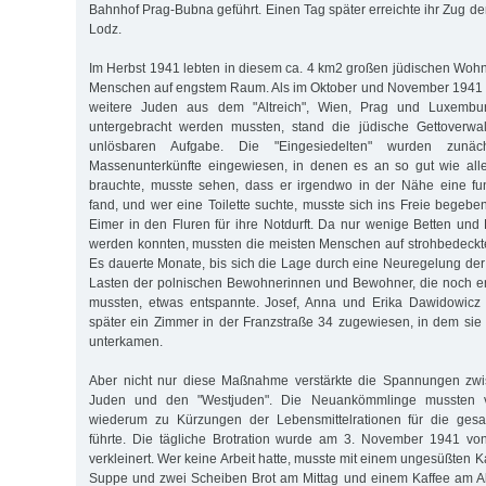
Bahnhof Prag-Bubna geführt. Einen Tag später erreichte ihr Zug d
Lodz.
Im Herbst 1941 lebten in diesem ca. 4 km2 großen jüdischen Wohn
Menschen auf engstem Raum. Als im Oktober und November 1941 
weitere Juden aus dem "Altreich", Wien, Prag und Luxembur
untergebracht werden mussten, stand die jüdische Gettoverwal
unlösbaren Aufgabe. Die "Eingesiedelten" wurden zunäch
Massenunterkünfte eingewiesen, in denen es an so gut wie all
brauchte, musste sehen, dass er irgendwo in der Nähe eine fu
fand, und wer eine Toilette suchte, musste sich ins Freie begeb
Eimer in den Fluren für ihre Notdurft. Da nur wenige Betten und P
werden konnten, mussten die meisten Menschen auf strohbedeckt
Es dauerte Monate, bis sich die Lage durch eine Neuregelung d
Lasten der polnischen Bewohnerinnen und Bewohner, die noch 
mussten, etwas entspannte. Josef, Anna und Erika Dawidowicz
später ein Zimmer in der Franzstraße 34 zugewiesen, in dem si
unterkamen.
Aber nicht nur diese Maßnahme verstärkte die Spannungen zwi
Juden und den "Westjuden". Die Neuankömmlinge mussten v
wiederum zu Kürzungen der Lebensmittelrationen für die gesa
führte. Die tägliche Brotration wurde am 3. November 1941 v
verkleinert. Wer keine Arbeit hatte, musste mit einem ungesüßten 
Suppe und zwei Scheiben Brot am Mittag und einem Kaffee am 