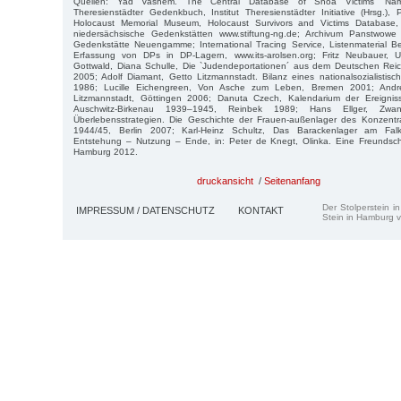
Quellen: Yad Vashem. The Central Database of Shoa Victims´ Nam
Theresienstädter Gedenkbuch, Institut Theresienstädter Initiative (Hrsg.)
Holocaust Memorial Museum, Holocaust Survivors and Victims Database,
niedersächsische Gedenkstätten www.stiftung-ng.de; Archivum Panstwowe
Gedenkstätte Neuengamme; International Tracing Service, Listenmaterial Be
Erfassung von DPs in DP-Lagern, www.its-arolsen.org; Fritz Neubauer, Univ
Gottwald, Diana Schulle, Die `Judendeportationen´ aus dem Deutschen Re
2005; Adolf Diamant, Getto Litzmannstadt. Bilanz eines nationalsozialistisc
1986; Lucille Eichengreen, Von Asche zum Leben, Bremen 2001; And
Litzmannstadt, Göttingen 2006; Danuta Czech, Kalendarium der Ereigniss
Auschwitz-Birkenau 1939–1945, Reinbek 1989; Hans Ellger, Zwan
Überlebensstrategien. Die Geschichte der Frauen-außenlager des Konzent
1944/45, Berlin 2007; Karl-Heinz Schultz, Das Barackenlager am Fa
Entstehung – Nutzung – Ende, in: Peter de Knegt, Olinka. Eine Freundsch
Hamburg 2012.
druckansicht
/
Seitenanfang
Der Stolperstein i
IMPRESSUM / DATENSCHUTZ
KONTAKT
Stein in Hamburg v