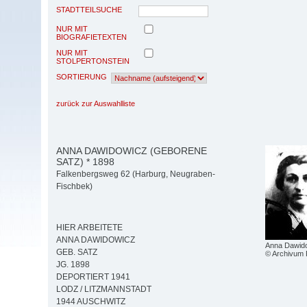
STADTTEILSUCHE
NUR MIT
BIOGRAFIETEXTEN
NUR MIT
STOLPERTONSTEIN
SORTIERUNG
zurück zur Auswahlliste
ANNA DAWIDOWICZ (GEBORENE
SATZ) * 1898
Falkenbergsweg 62 (Harburg, Neugraben-
Fischbek)
HIER ARBEITETE
ANNA DAWIDOWICZ
Anna Dawid
GEB. SATZ
© Archivum 
JG. 1898
DEPORTIERT 1941
LODZ / LITZMANNSTADT
1944 AUSCHWITZ