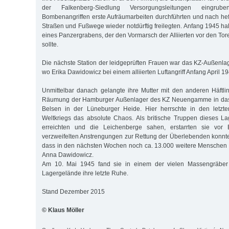
der Falkenberg-Siedlung Versorgungsleitungen eingru
Bombenangriffen erste Aufräumarbeiten durchführten und nach hef
Straßen und Fußwege wieder notdürftig freilegten. Anfang 1945 ha
eines Panzergrabens, der den Vormarsch der Alliierten vor den To
sollte.
Die nächste Station der leidgeprüften Frauen war das KZ-Außenla
wo Erika Dawidowicz bei einem alliierten Luftangriff Anfang April
Unmittelbar danach gelangte ihre Mutter mit den anderen Häftl
Räumung der Hamburger Außenlager des KZ Neuengamme in das 
Belsen in der Lüneburger Heide. Hier herrschte in den letzt
Weltkriegs das absolute Chaos. Als britische Truppen dieses L
erreichten und die Leichenberge sahen, erstarrten sie vor E
verzweifelten Anstrengungen zur Rettung der Überlebenden konnten
dass in den nächsten Wochen noch ca. 13.000 weitere Menschen 
Anna Dawidowicz.
Am 10. Mai 1945 fand sie in einem der vielen Massengräbe
Lagergelände ihre letzte Ruhe.
Stand Dezember 2015
© Klaus Möller