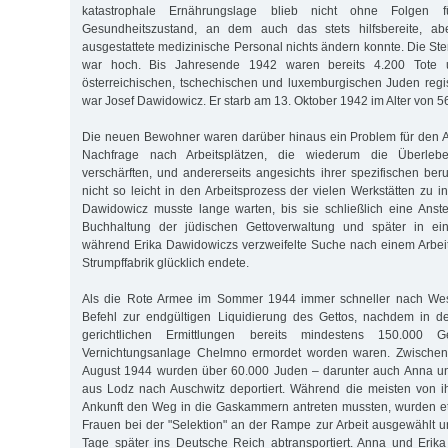
katastrophale Ernährungslage blieb nicht ohne Folgen 
Gesundheitszustand, an dem auch das stets hilfsbereite, abe
ausgestattete medizinische Personal nichts ändern konnte. Die Ster
war hoch. Bis Jahresende 1942 waren bereits 4.200 Tote u
österreichischen, tschechischen und luxemburgischen Juden regist
war Josef Dawidowicz. Er starb am 13. Oktober 1942 im Alter von 5
Die neuen Bewohner waren darüber hinaus ein Problem für den Ar
Nachfrage nach Arbeitsplätzen, die wiederum die Überlebe
verschärften, und andererseits angesichts ihrer spezifischen beru
nicht so leicht in den Arbeitsprozess der vielen Werkstätten zu 
Dawidowicz musste lange warten, bis sie schließlich eine Anste
Buchhaltung der jüdischen Gettoverwaltung und später in ein
während Erika Dawidowiczs verzweifelte Suche nach einem Arbeits
Strumpffabrik glücklich endete.
Als die Rote Armee im Sommer 1944 immer schneller nach West
Befehl zur endgültigen Liquidierung des Gettos, nachdem in 
gerichtlichen Ermittlungen bereits mindestens 150.000 G
Vernichtungsanlage Chelmno ermordet worden waren. Zwische
August 1944 wurden über 60.000 Juden – darunter auch Anna u
aus Lodz nach Auschwitz deportiert. Während die meisten von i
Ankunft den Weg in die Gaskammern antreten mussten, wurden 
Frauen bei der "Selektion" an der Rampe zur Arbeit ausgewählt 
Tage später ins Deutsche Reich abtransportiert. Anna und Erik