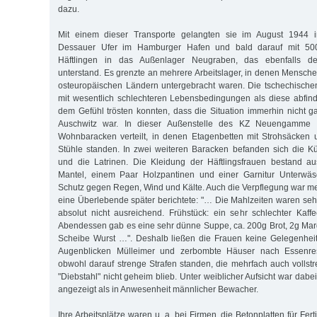
dazu.
Mit einem dieser Transporte gelangten sie im August 1944 
Dessauer Ufer im Hamburger Hafen und bald darauf mit 500
Häftlingen in das Außenlager Neugraben, das ebenfalls
unterstand. Es grenzte an mehrere Arbeitslager, in denen Mensche
osteuropäischen Ländern untergebracht waren. Die tschechische
mit wesentlich schlechteren Lebensbedingungen als diese abfind
dem Gefühl trösten konnten, dass die Situation immerhin nicht ga
Auschwitz war. In dieser Außenstelle des KZ Neuengamme 
Wohnbaracken verteilt, in denen Etagenbetten mit Strohsäcken 
Stühle standen. In zwei weiteren Baracken befanden sich die 
und die Latrinen. Die Kleidung der Häftlingsfrauen bestand a
Mantel, einem Paar Holzpantinen und einer Garnitur Unterwäs
Schutz gegen Regen, Wind und Kälte. Auch die Verpflegung war me
eine Überlebende später berichtete: "… Die Mahlzeiten waren seh
absolut nicht ausreichend. Frühstück: ein sehr schlechter Kaffe
Abendessen gab es eine sehr dünne Suppe, ca. 200g Brot, 2g Ma
Scheibe Wurst …". Deshalb ließen die Frauen keine Gelegenheit
Augenblicken Mülleimer und zerbombte Häuser nach Essenre
obwohl darauf strenge Strafen standen, die mehrfach auch vollst
"Diebstahl" nicht geheim blieb. Unter weiblicher Aufsicht war dabe
angezeigt als in Anwesenheit männlicher Bewacher.
Ihre Arbeitsplätze waren u. a. bei Firmen, die Betonplatten für Fert