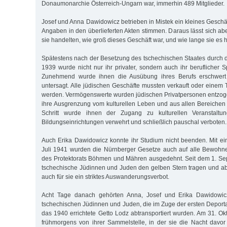
Donaumonarchie Österreich-Ungarn war, immerhin 489 Mitglieder.
Josef und Anna Dawidowicz betrieben in Mistek ein kleines Geschä
Angaben in den überlieferten Akten stimmen. Daraus lässt sich ab
sie handelten, wie groß dieses Geschäft war, und wie lange sie es 
Spätestens nach der Besetzung des tschechischen Staates durch
1939 wurde nicht nur ihr privater, sondern auch ihr beruflicher 
Zunehmend wurde ihnen die Ausübung ihres Berufs erschwert 
untersagt. Alle jüdischen Geschäfte mussten verkauft oder eine
werden. Vermögenswerte wurden jüdischen Privatpersonen entzogen
ihre Ausgrenzung vom kulturellen Leben und aus allen Bereichen d
Schritt wurde ihnen der Zugang zu kulturellen Veranstaltun
Bildungseinrichtungen verwehrt und schließlich pauschal verboten.
Auch Erika Dawidowicz konnte ihr Studium nicht beenden. Mit e
Juli 1941 wurden die Nürnberger Gesetze auch auf alle Bewoh
des Protektorats Böhmen und Mähren ausgedehnt. Seit dem 1. S
tschechische Jüdinnen und Juden den gelben Stern tragen und ab
auch für sie ein striktes Auswanderungsverbot.
Acht Tage danach gehörten Anna, Josef und Erika Dawidowi
tschechischen Jüdinnen und Juden, die im Zuge der ersten Deporta
das 1940 errichtete Getto Lodz abtransportiert wurden. Am 31. O
frühmorgens von ihrer Sammelstelle, in der sie die Nacht davor