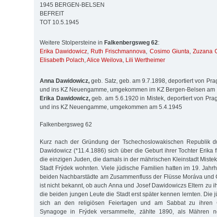
1945 BERGEN-BELSEN
BEFREIT
TOT 10.5.1945
Weitere Stolpersteine in
Falkenbergsweg 62
:
Erika Dawidowicz
,
Ruth Frischmannova
,
Cosimo Giunta
,
Zuzana 
Elisabeth Polach
,
Alice Weilova
,
Lili Wertheimer
Anna Dawidowicz,
geb. Satz, geb. am 9.7.1898, deportiert von Pr
und ins KZ Neuengamme, umgekommen im KZ Bergen-Belsen am 
Erika Dawidowicz,
geb. am 5.6.1920 in Mistek, deportiert von Pra
und ins KZ Neuengamme, umgekommen am 5.4.1945
Falkenbergsweg 62
Kurz nach der Gründung der Tschechoslowakischen Republik du
Dawidowicz (*11.4.1886) sich über die Geburt ihrer Tochter Erika 
die einzigen Juden, die damals in der mährischen Kleinstadt Mist
Stadt Frýdek wohnten. Viele jüdische Familien hatten im 19. Jahr
beiden Nachbarstädte am Zusammenfluss der Flüsse Moráva und O
ist nicht bekannt, ob auch Anna und Josef Dawidowiczs Eltern zu 
die beiden jungen Leute die Stadt erst später kennen lernten. Die
sich an den religiösen Feiertagen und am Sabbat zu ihren G
Synagoge in Frýdek versammelte, zählte 1890, als Mähren n