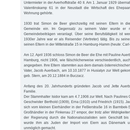
Untermieter in der Averhoffstraße 40 II. Am 1. Januar 1929 übern
Valentinskamp 61 in der Neustadt die Wirtschaft des Ehepaar
Wohnung gehörte.
1930 trat Simon de Beer gleichzeitig mit seinen Eltern in d
Gemeinde ein. Im Gegensatz zu seinem Vater wurde er n
Gemeindebeiträgen veranlagt. Über seine Berufstätigkeit ist we
1930er Jahre war er als Reisender (Vertreter) tätig. Bis zu sein
seinen Eltern in der Mittelstraße 15 in Hamburg-Hamm (heute: Carl
Am 12. April 1936 schloss Simon de Beer die Ehe mit Pauline Auer
Hamburg, nicht 1906, wie fälschlicherweise verschiedentlich, auc
angegeben. Ihre Eltern stammten aus dem damals österreichischen 
Vater, Jacob Auerbach, am 10.10.1877 in Husiatyn zur Welt gekom
geb. Stern, am 20.12.1884 in Buczacz.
Anfang des 20. Jahrhunderts gründeten Jacob und Jette Auer
Familie.
Der Stammhalter Isidor kam am 4.7.1906 zur Welt. Nach Paulines G
Geschwister Berthold (1909), Erna (1910) und Friedrich (1915). J
sich vom kleinen Eierhändler in der Feßlerstraße 16 in Barmbek
Großhändler in der Finkenau 27 empor, der trotz aller Widrigkei
der Regierung durch die Nationalsozialisten sein Geschäft bis
wurde ihm als Juden der Import von Eiern aus Dänemark u
unmöglich gemacht.