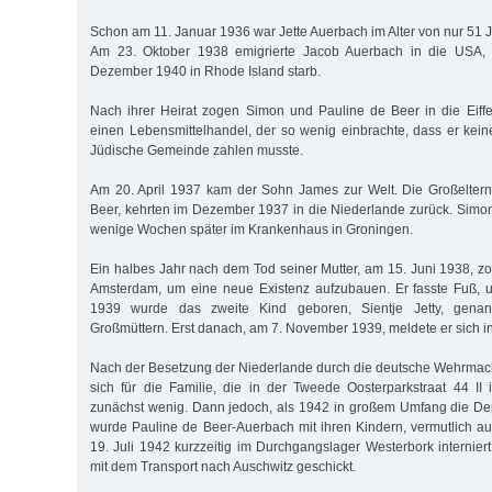
Schon am 11. Januar 1936 war Jette Auerbach im Alter von nur 51 
Am 23. Oktober 1938 emigrierte Jacob Auerbach in die USA, 
Dezember 1940 in Rhode Island starb.
Nach ihrer Heirat zogen Simon und Pauline de Beer in die Eiffe
einen Lebensmittelhandel, der so wenig einbrachte, dass er kein
Jüdische Gemeinde zahlen musste.
Am 20. April 1937 kam der Sohn James zur Welt. Die Großeltern
Beer, kehrten im Dezember 1937 in die Niederlande zurück. Simon
wenige Wochen später im Krankenhaus in Groningen.
Ein halbes Jahr nach dem Tod seiner Mutter, am 15. Juni 1938, 
Amsterdam, um eine neue Existenz aufzubauen. Er fasste Fuß,
1939 wurde das zweite Kind geboren, Sientje Jetty, gena
Großmüttern. Erst danach, am 7. November 1939, meldete er sich 
Nach der Besetzung der Niederlande durch die deutsche Wehrmac
sich für die Familie, die in der Tweede Oosterparkstraat 44 I
zunächst wenig. Dann jedoch, als 1942 in großem Umfang die Dep
wurde Pauline de Beer-Auerbach mit ihren Kindern, vermutlich 
19. Juli 1942 kurzzeitig im Durchgangslager Westerbork internier
mit dem Transport nach Auschwitz geschickt.