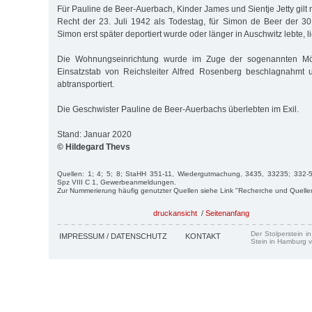
Für Pauline de Beer-Auerbach, Kinder James und Sientje Jetty gil
Recht der 23. Juli 1942 als Todestag, für Simon de Beer der 3
Simon erst später deportiert wurde oder länger in Auschwitz lebte, li
Die Wohnungseinrichtung wurde im Zuge der sogenannten Mö
Einsatzstab von Reichsleiter Alfred Rosenberg beschlagnahmt
abtransportiert.
Die Geschwister Pauline de Beer-Auerbachs überlebten im Exil.
Stand: Januar 2020
© Hildegard Thevs
Quellen: 1; 4; 5; 8; StaHH 351-11, Wiedergutmachung, 3435, 33235; 332-5,
Spz VIII C 1, Gewerbeanmeldungen.
Zur Nummerierung häufig genutzter Quellen siehe Link "Recherche und Quelle
druckansicht
/
Seitenanfang
Der Stolperstein i
IMPRESSUM / DATENSCHUTZ
KONTAKT
Stein in Hamburg v