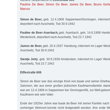
Weitere Stolpersteine in
Eiffestraße 606
:
Pauline De Beer
,
Simon De Beer
,
James De Beer
,
Bruno Gorta
Marcus
Simon de Beer,
geb. 12.4.1906 Sappemeer/Groningen, interniert
deportiert nach Auschwitz, Tod 30.9.1942
Pauline de Beer-Auerbach,
geb. Auerbach, geb. 14.6.1908 Hambur
Westerbork, deportiert nach Auschwitz, Tod 23.7.1942
James de Beer,
geb. 20.4.1937 Hamburg, interniert im Lager Weste
Auschwitz, Tod 30.9.1942
Sientje Jetty
, geb. 30.9.1939 Amsterdam, interniert im Lager West
Auschwitz, Tod 23.7.1942
Eiffestraße 606
Simon de Beer war das einzige Kind von Isaak und seiner Ehefrau
Salomon, die aus einer großen jüdischen Kaufmannsfamilie stamm
war am 12.4.1906 in Sappemeer bei Groningen/NL zur Welt geko
Kaufmann wie sein Vater.
Ende der 1920er Jahre war Isaak de Beer mit seiner Familie nac
vorheriger Wohnort konnte nicht festgestellt werden. Ihre erste 